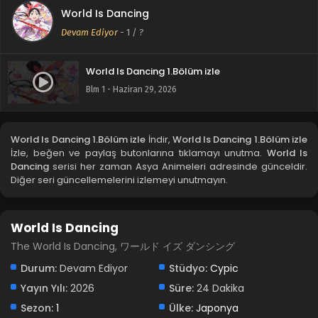
World Is Dancing
Devam Ediyor
-
1
/ ?
World Is Dancing 1.Bölüm izle
Blm 1 - Haziran 29, 2026
World Is Dancing 1.Bölüm izle
İndir,
World Is Dancing 1.Bölüm izle
İzle, beğen ve paylaş butonlarına tıklamayı unutma.
World Is
Dancing
serisi her zaman Asya Animeleri adresinde günceldir.
Diğer seri güncellemelerini izlemeyi unutmayın.
World Is Dancing
The World Is Dancing, ワールド イズ ダンシング
Durum:
Devam Ediyor
Stüdyo:
Cypic
Yayın Yılı:
2026
Süre:
24 Dakika
Sezon:
1
Ülke:
Japonya