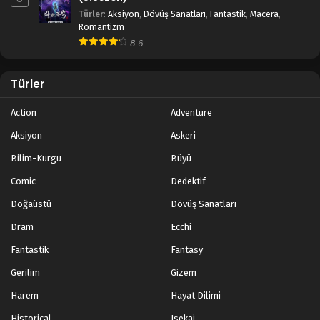
Türler
:
Aksiyon
,
Dövüş Sanatları
,
Fantastik
,
Macera
,
Romantizm
8.6
Türler
Action
Adventure
Aksiyon
Askeri
Bilim-Kurgu
Büyü
Comic
Dedektif
Doğaüstü
Dövüş Sanatları
Dram
Ecchi
Fantastik
Fantasy
Gerilim
Gizem
Harem
Hayat Dilimi
Historical
Isekai