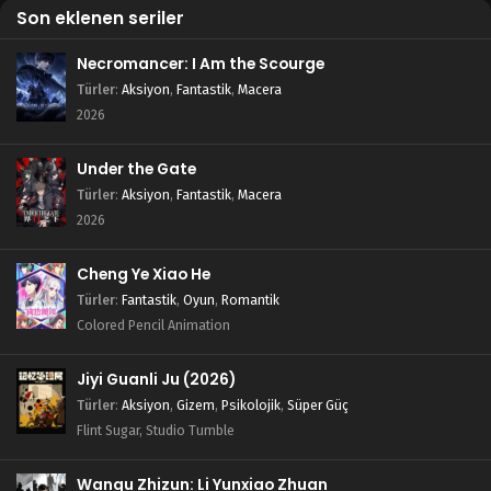
Son eklenen seriler
Necromancer: I Am the Scourge
Türler
:
Aksiyon
,
Fantastik
,
Macera
2026
Under the Gate
Türler
:
Aksiyon
,
Fantastik
,
Macera
2026
Cheng Ye Xiao He
Türler
:
Fantastik
,
Oyun
,
Romantik
Colored Pencil Animation
Jiyi Guanli Ju (2026)
Türler
:
Aksiyon
,
Gizem
,
Psikolojik
,
Süper Güç
Flint Sugar, Studio Tumble
Wangu Zhizun: Li Yunxiao Zhuan