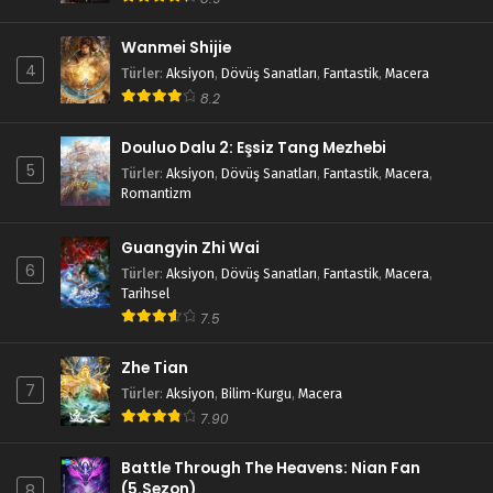
Wanmei Shijie
4
Türler
:
Aksiyon
,
Dövüş Sanatları
,
Fantastik
,
Macera
8.2
Douluo Dalu 2: Eşsiz Tang Mezhebi
5
Türler
:
Aksiyon
,
Dövüş Sanatları
,
Fantastik
,
Macera
,
Romantizm
Guangyin Zhi Wai
6
Türler
:
Aksiyon
,
Dövüş Sanatları
,
Fantastik
,
Macera
,
Tarihsel
7.5
Zhe Tian
7
Türler
:
Aksiyon
,
Bilim-Kurgu
,
Macera
7.90
Battle Through The Heavens: Nian Fan
(5.Sezon)
8