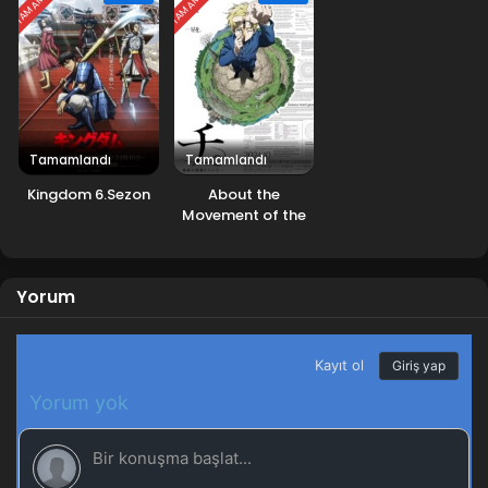
yüzleşir ve geçiciliğin hakim olduğu bir dünya için yavaş
yavaş yeni bir dans biçimi oluşturmaya başlar.
Tamamlandı
Tamamlandı
Kingdom 6.Sezon
About the
Movement of the
Earth
Yorum