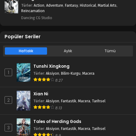
Türler
:
Action
,
Adventure
,
Fantasy
,
Historical
,
Martial Arts
,
Reincarnation
Dancing CG Studio
Popüler Seriler
Haftalık
Aylık
Tümü
Tunshi Xingkong
1
Türler
:
Aksiyon
,
Bilim-Kurgu
,
Macera
8.27
Xian Ni
2
Türler
:
Aksiyon
,
Fantastik
,
Macera
,
Tarihsel
8.13
Tales of Herding Gods
3
Türler
:
Aksiyon
,
Fantastik
,
Macera
,
Tarihsel
8.9