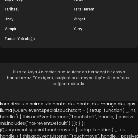
Tarihsel
Ters Harem
Uzay
Vahşet
Vampir
Yarış
Zaman Yolculuğu
Bu site
Asya Animeleri
sunucularında herhangi bir dosya
barındırmaz. Tüm içerik, bağlantısı olmayan üçüncü taraflarca
sağlanmaktadır.
kore dizisi izle
anime izle
hentai oku
hentai oku
manga oku
iqos
iluma
jQuery.event.special.touchstart = { setup: function( _, ns,
handle ) { this.addEventListener("touchstart", handle, { passive:
!ns.includes("noPreventDefault") }); } };
jQuery.event.special.touchmove = { setup: function( _, ns,
handle ) { this.addEventListener("touchmove", handle, { passive: