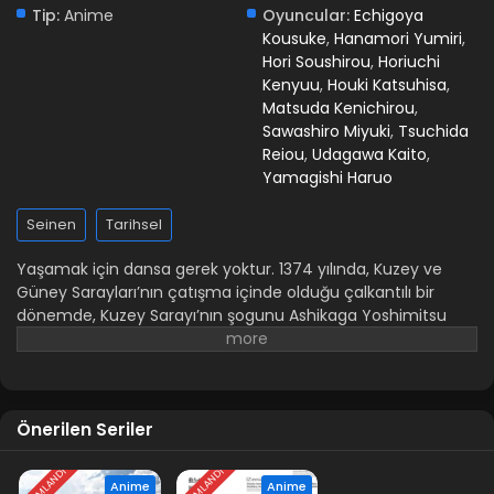
Tip:
Anime
Oyuncular:
Echigoya
Kousuke
,
Hanamori Yumiri
,
Hori Soushirou
,
Horiuchi
Kenyuu
,
Houki Katsuhisa
,
Matsuda Kenichirou
,
Sawashiro Miyuki
,
Tsuchida
Reiou
,
Udagawa Kaito
,
Yamagishi Haruo
Seinen
Tarihsel
Yaşamak için dansa gerek yoktur. 1374 yılında, Kuzey ve
Güney Sarayları’nın çatışma içinde olduğu çalkantılı bir
dönemde, Kuzey Sarayı’nın şogunu Ashikaga Yoshimitsu
giderek daha baskın bir güç haline geliyordu. Sarugaku
sanatçıları topluluğu Kanze’nin başı Kanami’nin oğlu olarak
dünyaya gelen Oniyasha, kalbinde “İnsanlar neden dans
eder?” diye belirsiz bir soru barındırarak günlerini geçirir.
Önerilen Seriler
Gerçek anlamda “iyi” bir dansla karşılaştığı güne kadar ruhu
bulanık kalır. Meraklı, duyarlı ve çarpıcı güzellikteki bu
TAMAMLANDI
TAMAMLANDI
delikanlı, insanlarla tanışır, güler, ağlar, kendi zayıflıklarıyla
Anime
Anime