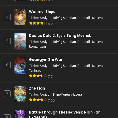
Wanmei Shijie
4
Türler
:
Aksiyon
,
Dövüş Sanatları
,
Fantastik
,
Macera
8.2
Douluo Dalu 2: Eşsiz Tang Mezhebi
5
Türler
:
Aksiyon
,
Dövüş Sanatları
,
Fantastik
,
Macera
,
Romantizm
Guangyin Zhi Wai
6
Türler
:
Aksiyon
,
Dövüş Sanatları
,
Fantastik
,
Macera
,
Tarihsel
7.5
Zhe Tian
7
Türler
:
Aksiyon
,
Bilim-Kurgu
,
Macera
7.90
Battle Through The Heavens: Nian Fan
(5.Sezon)
8