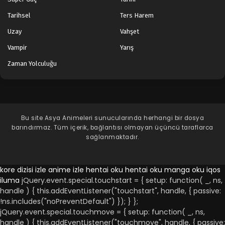
Tarihsel
Ters Harem
Uzay
Vahşet
Vampir
Yarış
Zaman Yolculuğu
Bu site
Asya Animeleri
sunucularında herhangi bir dosya
barındırmaz. Tüm içerik, bağlantısı olmayan üçüncü taraflarca
sağlanmaktadır.
kore dizisi izle
anime izle
hentai oku
hentai oku
manga oku
iqos
iluma
jQuery.event.special.touchstart = { setup: function( _, ns,
handle ) { this.addEventListener("touchstart", handle, { passive:
!ns.includes("noPreventDefault") }); } };
jQuery.event.special.touchmove = { setup: function( _, ns,
handle ) { this.addEventListener("touchmove", handle, { passive: