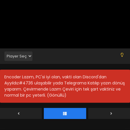
Encoder Lazım, PC'si iyi olan, vakti olan Discord'dan
Ayyıldız#4736 ulaşabilir yada Telegrama Katılıp yazın dönüş
Wu Liuqi Zhi Xuanwu Guo Pian 10.Bölüm Final
yaparım. Çevirmende Lazım Çeviri için tek şart vaktiniz ve
Blm 10 - Wu Liuqi Zhi Xuanwu Guo Pian 10.Bölüm - Eylül 13,
normal bir pc yeterli. (Gönüllü)
2021
Wu Liuqi Zhi Xuanwu Guo Pian 9.Bölüm
Blm 9 - Wu Liuqi Zhi Xuanwu Guo Pian 9.Bölüm - Eylül 13,
2021