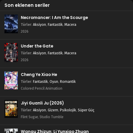
Son eklenen seriler
Necromancer: I Am the Scourge
Türler
:
Aksiyon
,
Fantastik
,
Macera
2026
Under the Gate
Türler
:
Aksiyon
,
Fantastik
,
Macera
2026
Cheng Ye Xiao He
Türler
:
Fantastik
,
Oyun
,
Romantik
Colored Pencil Animation
Jiyi Guanli Ju (2026)
Türler
:
Aksiyon
,
Gizem
,
Psikolojik
,
Süper Güç
Flint Sugar, Studio Tumble
Wangu Zhizun: Li Yunxiao Zhuan