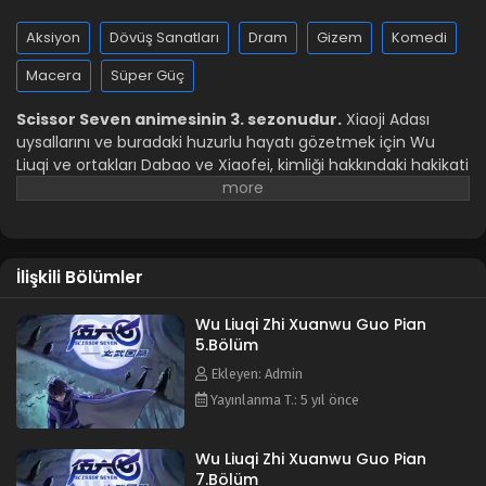
Aksiyon
Dövüş Sanatları
Dram
Gizem
Komedi
Macera
Süper Güç
Scissor Seven animesinin 3. sezonudur.
Xiaoji Adası
uysallarını ve buradaki huzurlu hayatı gözetmek için Wu
Liuqi ve ortakları Dabao ve Xiaofei, kimliği hakkındaki hakikati
ve adayı kurtarmanın bir yolunu bulmak için Xuanwu
Krallığı'na bir yolculuğa çıkar. Bir sürü serüven ve meçhul
onları bekliyor. Animenin diğer isimleri: Scissor Seven Cike
Wu Liuqi 3rd Season Killer Seven 3rd Season 伍六七之玄武国篇
İlişkili Bölümler
Wu Liuqi Zhi Xuanwu Guo Pian
5.Bölüm
Ekleyen: Admin
Yayınlanma T.: 5 yıl önce
Wu Liuqi Zhi Xuanwu Guo Pian
7.Bölüm