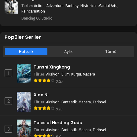
Türler
:
Action
,
Adventure
,
Fantasy
,
Historical
,
Martial Arts
,
Reincarnation
Dancing CG Studio
Popüler Seriler
Haftalık
Aylık
Tümü
Tunshi Xingkong
1
Türler
:
Aksiyon
,
Bilim-Kurgu
,
Macera
8.27
Xian Ni
2
Türler
:
Aksiyon
,
Fantastik
,
Macera
,
Tarihsel
8.13
Tales of Herding Gods
3
Türler
:
Aksiyon
,
Fantastik
,
Macera
,
Tarihsel
8.9