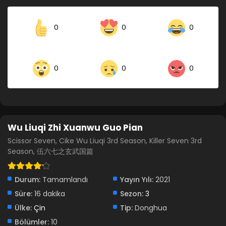
0
0
0
0
0
0
Wu Liuqi Zhi Xuanwu Guo Pian
Scissor Seven, Cike Wu Liuqi 3rd Season, Killer Seven 3rd
Season, 伍六七之玄武国篇
Durum:
Tamamlandı
Yayın Yılı:
2021
Süre:
16 dakika
Sezon:
3
Ülke:
Çin
Tip:
Donghua
Bölümler:
10