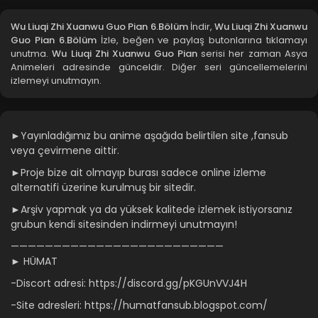
Wu Liuqi Zhi Xuanwu Guo Pian 3.Bölüm
Wu Liuqi Zhi Xuanwu Guo Pian 6.Bölüm
İndir,
Wu Liuqi Zhi Xuanwu
Guo Pian 6.Bölüm
İzle, beğen ve paylaş butonlarına tıklamayı
Blm 3 - Wu Liuqi Zhi Xuanwu Guo Pian 3.Bölüm - Eylül 13,
unutma.
Wu Liuqi Zhi Xuanwu Guo Pian
serisi her zaman Asya
2021
Animeleri adresinde günceldir. Diğer seri güncellemelerini
izlemeyi unutmayın.
Wu Liuqi Zhi Xuanwu Guo Pian 2.Bölüm
Blm 2 - Wu Liuqi Zhi Xuanwu Guo Pian 2.Bölüm - Eylül 13,
2021
►Yayınladığımız bu anime aşağıda belirtilen site ,fansub
veya çevirmene aittir.
Wu Liuqi Zhi Xuanwu Guo Pian 1.Bölüm
►Proje bize ait olmayıp burası sadece online izleme
Blm 1 - Wu Liuqi Zhi Xuanwu Guo Pian 1.Bölüm - Eylül 13,
alternatifi üzerine kurulmuş bir sitedir.
2021
►Arşiv yapmak ya da yüksek kalitede izlemek istiyorsanız
grubun kendi sitesinden indirmeyi unutmayın!
—————————————————————————
► HÜMAT
-Discort adresi: https://discord.gg/pKGUnVVJ4H
-Site adresleri: https://humatfansub.blogspot.com/