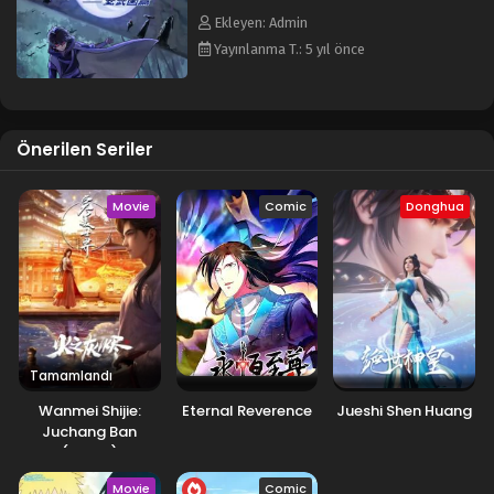
Ekleyen: Admin
Yayınlanma T.: 5 yıl önce
Önerilen Seriler
Movie
Comic
Donghua
Tamamlandı
Wanmei Shijie:
Eternal Reverence
Jueshi Shen Huang
Juchang Ban
(Movie)
Movie
Comic