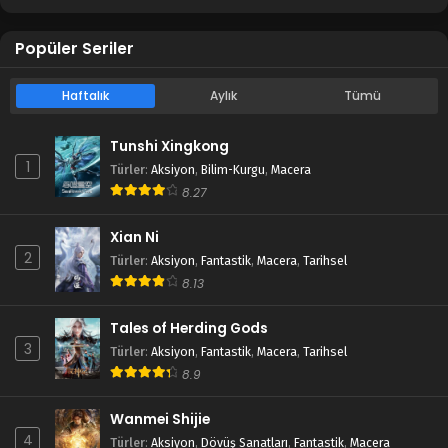
Popüler Seriler
Haftalık
Aylık
Tümü
Tunshi Xingkong
1
Türler
:
Aksiyon
,
Bilim-Kurgu
,
Macera
8.27
Xian Ni
2
Türler
:
Aksiyon
,
Fantastik
,
Macera
,
Tarihsel
8.13
Tales of Herding Gods
3
Türler
:
Aksiyon
,
Fantastik
,
Macera
,
Tarihsel
8.9
Wanmei Shijie
4
Türler
:
Aksiyon
,
Dövüş Sanatları
,
Fantastik
,
Macera