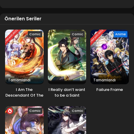
Önerilen Seriler
TAMAMLANDI
TAMAMLANDI
Comic
Comic
Anime
Tamamlandı
Tamamlandı
I Am The
I Really don’t want
Failure Frame
Descendant Of The
to be a Saint
Divine Dragon
Comic
Comic