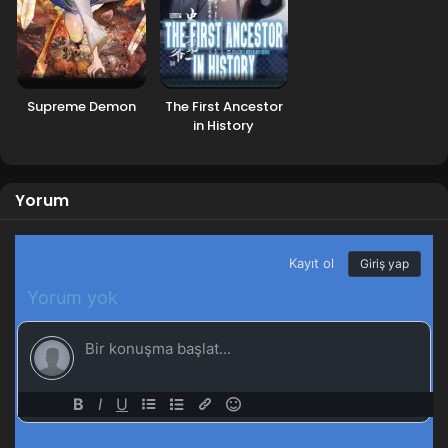
Supreme Demon
The First Ancestor
in History
Yorum