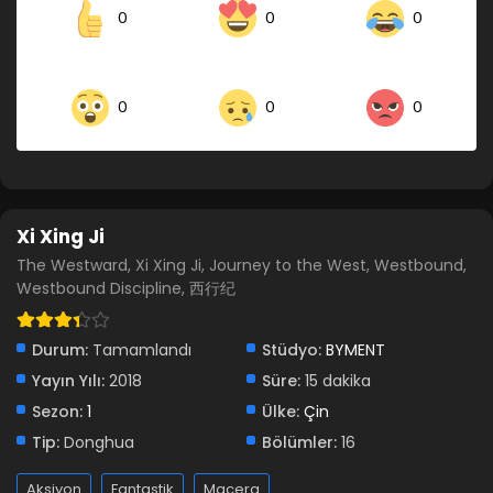
0
0
0
0
0
0
Xi Xing Ji
The Westward, Xi Xing Ji, Journey to the West, Westbound,
Westbound Discipline, 西行纪
Durum:
Tamamlandı
Stüdyo:
BYMENT
Yayın Yılı:
2018
Süre:
15 dakika
Sezon:
1
Ülke:
Çin
Tip:
Donghua
Bölümler:
16
Aksiyon
Fantastik
Macera