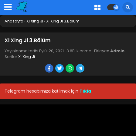
Xi Xing Ji 16.Bölüm Final
Anasayfa
›
Xi Xing Ji
›
Xi Xing Ji 3.Bölüm
Blm 16 - Xi Xing Ji 16.Bölüm Final - Eylül 20, 2021
Xi Xing Ji 3.Bölüm
Xi Xing Ji 15.Bölüm
Yayınlanma tarihi
Eylül 20, 2021
·
3.6B İzlenme
· Ekleyen
Admin
·
Blm 15 - Xi Xing Ji 15.Bölüm - Eylül 20, 2021
Seriler
Xi Xing Ji
Xi Xing Ji 14.Bölüm
Blm 14 - Xi Xing Ji 14.Bölüm - Eylül 20, 2021
Telegram hesabımıza katılmak için
Tıkla
Xi Xing Ji 13.Bölüm
Blm 13 - Xi Xing Ji 13.Bölüm - Eylül 20, 2021
Xi Xing Ji 12.Bölüm
Blm 12 - Xi Xing Ji 12.Bölüm - Eylül 20, 2021