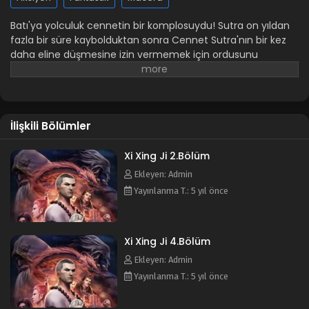
Batı'ya yolculuk cennetin bir komplosuydu! Sutra on yıldan
fazla bir süre kaybolduktan sonra Cennet Sutra'nın bir kez
daha eline düşmesine izin vermemek için ordusunu
gönderdi. Batı'ya yolculuk yeniden başlıyor...
Animenin diğer
isimleri: The Westward Xi Xing Ji Journey to the West
Westbound, Westbound Discipline 西行纪
İlişkili Bölümler
Xi Xing Ji 2.Bölüm
Ekleyen: Admin
Yayınlanma T.: 5 yıl önce
Xi Xing Ji 4.Bölüm
Ekleyen: Admin
Yayınlanma T.: 5 yıl önce