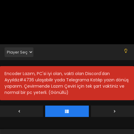
Xi Xing Ji 11.Bölüm
Blm 11 - Xi Xing Ji 11.Bölüm - Eylül 20, 2021
Xi Xing Ji 10.Bölüm
Blm 10 - Xi Xing Ji 10.Bölüm - Eylül 20, 2021
Xi Xing Ji 9.Bölüm
Blm 9 - Xi Xing Ji 9.Bölüm - Eylül 20, 2021
Encoder Lazım, PC'si iyi olan, vakti olan Discord'dan
Xi Xing Ji 8.Bölüm
Ayyıldız#4736 ulaşabilir yada Telegrama Katılıp yazın dönüş
Blm 8 - Xi Xing Ji 8.Bölüm - Eylül 20, 2021
yaparım. Çevirmende Lazım Çeviri için tek şart vaktiniz ve
normal bir pc yeterli. (Gönüllü)
Xi Xing Ji 7.Bölüm
Blm 7 - Xi Xing Ji 7.Bölüm - Eylül 20, 2021
Xi Xing Ji 6.Bölüm
Blm 6 - Xi Xing Ji 6.Bölüm - Eylül 20, 2021