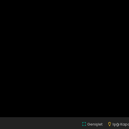
Genişlet
Işığı Kap