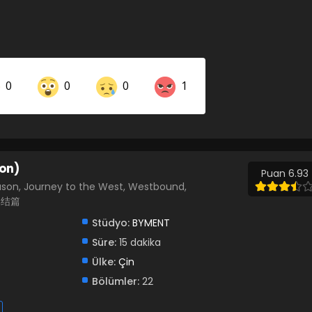
0
0
0
1
Share on LinkedIn
Share on Twitter
zon)
Share on Pinterest
Puan 6.93
ason, Journey to the West, Westbound,
之集结篇
Stüdyo:
BYMENT
Süre:
15 dakika
Ülke:
Çin
Bölümler:
22