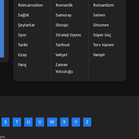
Reincarnation
Romantik
Romantizm
Sağlık
Samuray
Seinen
Şeytanlar
Shoujo
Shounen
Spor
Strateji Oyunu
Süper Güç
Tarihi
Tarihsel
Ters Harem
Uzay
Vahşet
Vampir
Yarış
Zaman
Yolculuğu
S
T
U
V
W
X
Y
Z
Tüm