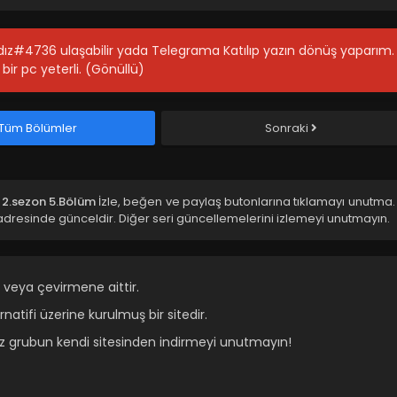
ıldız#4736 ulaşabilir yada Telegrama Katılıp yazın dönüş yaparım.
bir pc yeterli. (Gönüllü)
Tüm Bölümler
Sonraki
an 2.sezon 5.Bölüm
İzle, beğen ve paylaş butonlarına tıklamayı unutma
dresinde günceldir. Diğer seri güncellemelerini izlemeyi unutmayın.
 veya çevirmene aittir.
atifi üzerine kurulmuş bir sitedir.
ız grubun kendi sitesinden indirmeyi unutmayın!