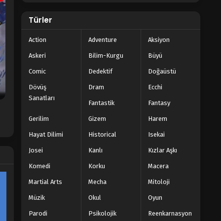
Türler
Action
Adventure
Aksiyon
Askeri
Bilim-Kurgu
Büyü
Comic
Dedektif
Doğaüstü
Dövüş
Dram
Ecchi
Sanatları
Fantastik
Fantasy
n
Gerilim
Gizem
Harem
Hayat Dilimi
Historical
Isekai
Josei
Kanlı
Kızlar Aşkı
Komedi
Korku
Macera
Martial Arts
Mecha
Mitoloji
Müzik
Okul
Oyun
Parodi
Psikolojik
Reenkarnasyon