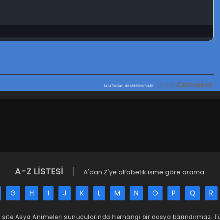
A-Z LİSTESİ
A'dan Z'ye alfabetik isme göre arama.
G
H
I
J
K
L
M
N
O
P
Q
R
 site
Asya Animeleri
sunucularında herhangi bir dosya barındırmaz. 