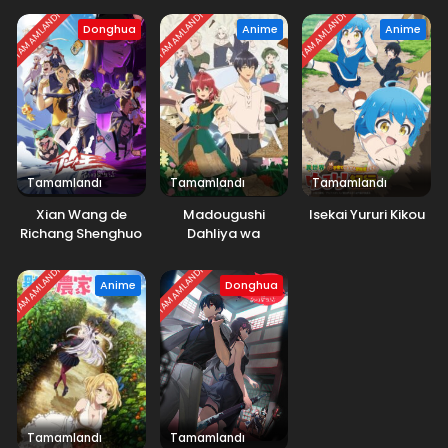
TAMAMLANDI
TAMAMLANDI
TAMAMLANDI
Donghua
Anime
Anime
Tamamlandı
Tamamlandı
Tamamlandı
Xian Wang de
Madougushi
Isekai Yururi Kikou
Richang Shenghuo
Dahliya wa
4.Sezon
Utsumukanai
TAMAMLANDI
TAMAMLANDI
Anime
Donghua
Tamamlandı
Tamamlandı