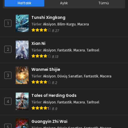
Haftalık
Aylık
Tümü
Tunshi Xingkong
1
Türler
:
Aksiyon
,
Bilim-Kurgu
,
Macera
8.27
Xian Ni
2
Türler
:
Aksiyon
,
Fantastik
,
Macera
,
Tarihsel
8.13
Wanmei Shijie
3
Türler
:
Aksiyon
,
Dövüş Sanatları
,
Fantastik
,
Macera
8.2
Tales of Herding Gods
4
Türler
:
Aksiyon
,
Fantastik
,
Macera
,
Tarihsel
8.9
Guangyin Zhi Wai
5