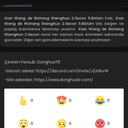
Xian Wang de Richang Shenghuo 2.Sezon
3.Bölüm
Xian Wang de Richang Shenghuo 2.Sezon 5.Bölüm
İndir,
Xian
Blm 3 - Xian Wang de Richang Shenghuo 2.Sezon 3.Bölüm
Wang de Richang Shenghuo 2.Sezon 5.Bölüm
İzle, beğen ve
- Ocak 2, 2022
paylaş butonlarına tıklamayı unutma.
Xian Wang de Richang
Shenghuo 2.Sezon
serisi her zaman Asya Animeleri adresinde
Xian Wang de Richang Shenghuo 2.Sezon
günceldir. Diğer seri güncellemelerini izlemeyi unutmayın.
2.Bölüm
Blm 2 - Xian Wang de Richang Shenghuo 2.Sezon 2.Bölüm
- Ocak 2, 2022
Çeviren Fansub: DonghuaTR
-Discort adresi: https://discord.com/invite/J2zHbvW
Xian Wang de Richang Shenghuo 2.Sezon
1.Bölüm
-Site adresleri: https://www.donghuatr.com/
Blm 1 - Xian Wang de Richang Shenghuo 2.Sezon 1.Bölüm -
Ocak 2, 2022
0
0
0
0
0
0