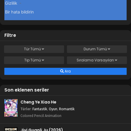
Filtre
Tür
Tümü
Durum
Tümü
Tip
Tümü
Sıralama
Varsayılan
Ara
Son eklenen seriler
Cheng Ye Xiao He
Türler
:
Fantastik
,
Oyun
,
Romantik
Colored Pencil Animation
Jiyi Guanli Ju (2026)