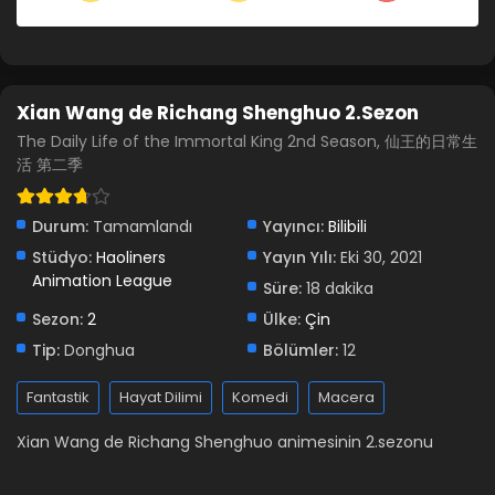
Xian Wang de Richang Shenghuo 2.Sezon
The Daily Life of the Immortal King 2nd Season, 仙王的日常生
活 第二季
Durum:
Tamamlandı
Yayıncı:
Bilibili
Stüdyo:
Haoliners
Yayın Yılı:
Eki 30, 2021
Animation League
Süre:
18 dakika
Sezon:
2
Ülke:
Çin
Tip:
Donghua
Bölümler:
12
Fantastik
Hayat Dilimi
Komedi
Macera
Xian Wang de Richang Shenghuo animesinin 2.sezonu