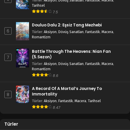
Türler
:
Aksiyon
,
Dövüş Sanatları
,
Fantastik
,
Macera
,
Tarihsel
7.5
Douluo Dalu 2: Eşsiz Tang Mezhebi
6
Türler
:
Aksiyon
,
Dövüş Sanatları
,
Fantastik
,
Macera
,
Romantizm
Battle Through The Heavens: Nian Fan
(5.Sezon)
7
Türler
:
Aksiyon
,
Dövüş Sanatları
,
Fantastik
,
Macera
,
Romantizm
8.6
A Record Of A Mortal’s Journey To
Immortality
8
Türler
:
Aksiyon
,
Fantastik
,
Macera
,
Tarihsel
8.47
Türler