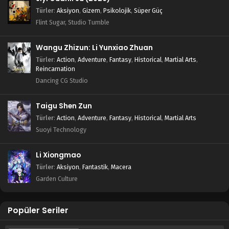
Türler
:
Aksiyon
,
Gizem
,
Psikolojik
,
Süper Güç
Flint Sugar, Studio Tumble
Wangu Zhizun: Li Yunxiao Zhuan
Türler
:
Action
,
Adventure
,
Fantasy
,
Historical
,
Martial Arts
,
Reincarnation
Dancing CG Studio
Taigu Shen Zun
Türler
:
Action
,
Adventure
,
Fantasy
,
Historical
,
Martial Arts
Suoyi Technology
Li Xiongmao
Türler
:
Aksiyon
,
Fantastik
,
Macera
Garden Culture
Popüler Seriler