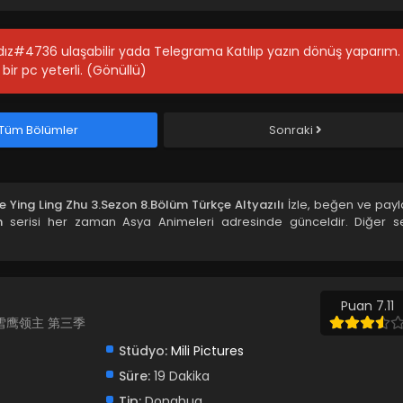
ıldız#4736 ulaşabilir yada Telegrama Katılıp yazın dönüş yaparım.
bir pc yeterli. (Gönüllü)
Tüm Bölümler
Sonraki
e Ying Ling Zhu 3.Sezon 8.Bölüm Türkçe Altyazılı
İzle, beğen ve payl
n
serisi her zaman Asya Animeleri adresinde günceldir. Diğer se
Puan 7.11
rd, 雪鹰领主 第三季
Stüdyo:
Mili Pictures
Süre:
19 Dakika
Tip:
Donghua