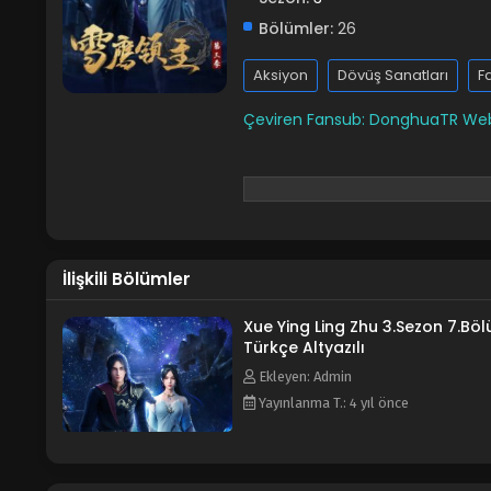
Bölümler:
26
Aksiyon
Dövüş Sanatları
F
Çeviren Fansub: DonghuaTR
Web
İlişkili Bölümler
Xue Ying Ling Zhu 3.Sezon 7.Bö
Türkçe Altyazılı
Ekleyen: Admin
Yayınlanma T.: 4 yıl önce