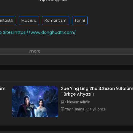
antastik
Macera
Romantizm
Tarihi
 Sitesi:https://www.donghuatr.com/
lüm
Xue Ying Ling Zhu 3.Sezon 9.Bölü
Türkçe Altyazılı
Ekleyen: Admin
Yayınlanma T.: 4 yıl önce