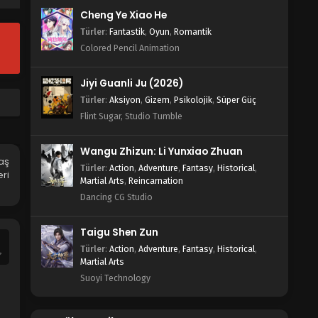
Blm 2 - Ağustos 20, 2022
Cheng Ye Xiao He
Türler
:
Fantastik
,
Oyun
,
Romantik
Xue Ying Ling Zhu 3.Sezon 1.Bölüm
Türkçe Altyazılı
Colored Pencil Animation
Blm 1 - Ağustos 20, 2022
Jiyi Guanli Ju (2026)
Türler
:
Aksiyon
,
Gizem
,
Psikolojik
,
Süper Güç
Flint Sugar, Studio Tumble
Wangu Zhizun: Li Yunxiao Zhuan
aş
Türler
:
Action
,
Adventure
,
Fantasy
,
Historical
,
ri
Martial Arts
,
Reincarnation
Dancing CG Studio
Taigu Shen Zun
Türler
:
Action
,
Adventure
,
Fantasy
,
Historical
,
Martial Arts
Suoyi Technology