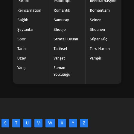
Parodi
Psikolojik
Reenkarnasyon
Reincarnation
Romantik
Romantizm
Sağlık
Samuray
Seinen
Şeytanlar
Shoujo
Shounen
Spor
Strateji Oyunu
Süper Güç
Tarihi
Tarihsel
Ters Harem
Uzay
Vahşet
Vampir
Yarış
Zaman
Yolculuğu
S
T
U
V
W
X
Y
Z