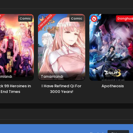
DI
TAMAMLANDI
Comic
Comic
Donghu
mlandı
Tamamlandı
k 99 Heroines in
I Have Refined Qi For
Apotheosis
End Times
3000 Years!