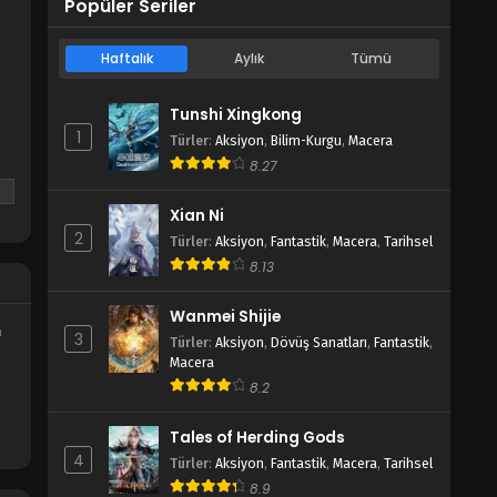
Popüler Seriler
Haftalık
Aylık
Tümü
Tunshi Xingkong
1
Türler
:
Aksiyon
,
Bilim-Kurgu
,
Macera
8.27
Xian Ni
2
Türler
:
Aksiyon
,
Fantastik
,
Macera
,
Tarihsel
8.13
Wanmei Shijie
m
3
Türler
:
Aksiyon
,
Dövüş Sanatları
,
Fantastik
,
Macera
8.2
Tales of Herding Gods
4
Türler
:
Aksiyon
,
Fantastik
,
Macera
,
Tarihsel
8.9