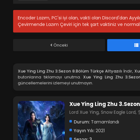
Encoder Lazım, PC'si iyi olan, vakti olan Discord'dan Ayy
Çevirmende Lazım Çeviri için tek şart vaktiniz ve normal 
Önceki
Xue Ying Ling Zhu 3.Sezon 8.Bölüm Türkçe Altyazılı
İndir,
Xu
butonlarına tıklamayı unutma.
Xue Ying Ling Zhu 3.Sezo
güncellemelerini izlemeyi unutmayın.
Xue Ying Ling Zhu 3.Sezon
Lord Xue Ying, Snow Eagle Lo
Durum:
Tamamlandı
Yayın Yılı:
2021
Sezon:
3