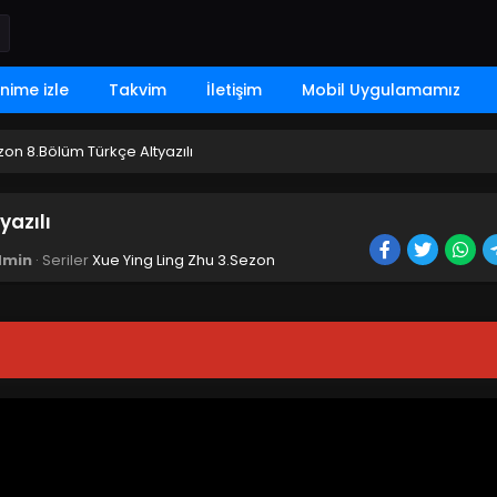
nime izle
Takvim
İletişim
Mobil Uygulamamız
zon 8.Bölüm Türkçe Altyazılı
yazılı
dmin
· Seriler
Xue Ying Ling Zhu 3.Sezon