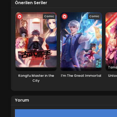
Önerilen Seriler
TAMAMLAN
Comic
Comic
Tama
Kongfu Master in the
I’m The Great Immortal
Unloc
City
Yorum