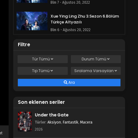
Blm 7 - Ağustos 20, 2022
Xue Ying Ling Zhu 3.Sezon 6.Bölüm
Türkçe Altyazılı
Blm 6 - Ağustos 20, 2022
Xue Ying Ling Zhu 3.Sezon 5.Bölüm
Filtre
Türkçe Altyazılı
Blm 5 - Ağustos 20, 2022
Tür
Tümü
Durum
Tümü
Tip
Tümü
Xue Ying Ling Zhu 3.Sezon 4.Bölüm
Sıralama
Varsayılan
Türkçe Altyazılı
Ara
Blm 4 - Ağustos 20, 2022
Xue Ying Ling Zhu 3.Sezon 3.Bölüm
Son eklenen seriler
Türkçe Altyazılı
Blm 3 - Ağustos 20, 2022
Under the Gate
Türler
:
Aksiyon
,
Fantastik
,
Macera
Xue Ying Ling Zhu 3.Sezon 2.Bölüm
2026
Türkçe Altyazılı
at