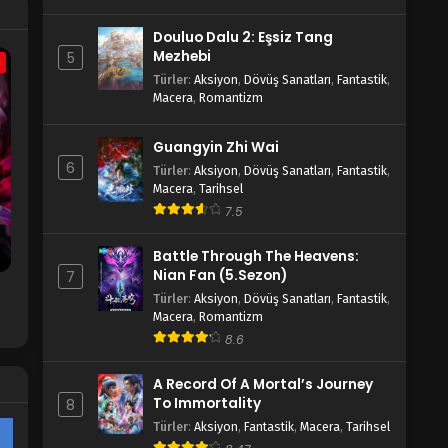
Douluo Dalu 2: Eşsiz Tang
Mezhebi
5
a
Türler
:
Aksiyon
,
Dövüş Sanatları
,
Fantastik
,
Macera
,
Romantizm
Guangyin Zhi Wai
6
Türler
:
Aksiyon
,
Dövüş Sanatları
,
Fantastik
,
Macera
,
Tarihsel
7.5
Battle Through The Heavens:
Nian Fan (5.Sezon)
7
Türler
:
Aksiyon
,
Dövüş Sanatları
,
Fantastik
,
Macera
,
Romantizm
8.6
A Record Of A Mortal’s Journey
To Immortality
8
Türler
:
Aksiyon
,
Fantastik
,
Macera
,
Tarihsel