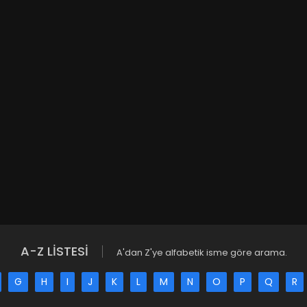
A-Z LİSTESİ
A'dan Z'ye alfabetik isme göre arama.
G
H
I
J
K
L
M
N
O
P
Q
R