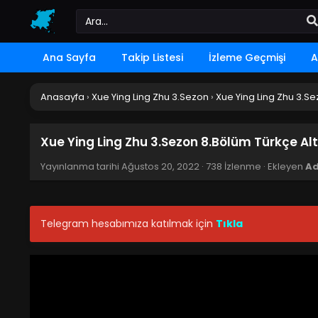
Ana Sayfa
Takip Listesi
İzleme Geçmişi
A
Anasayfa
›
Xue Ying Ling Zhu 3.Sezon
›
Xue Ying Ling Zhu 3.Se
Xue Ying Ling Zhu 3.Sezon 8.Bölüm Türkçe Alt
Yayınlanma tarihi
Ağustos 20, 2022
·
738 İzlenme
· Ekleyen
A
Telegram hesabımıza katılmak için
Tıkla