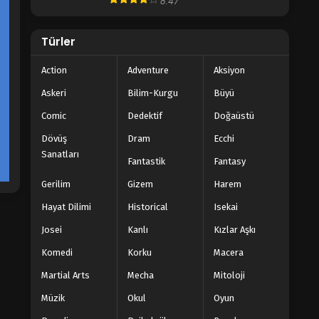
8.47
Türler
Action
Adventure
Aksiyon
Askeri
Bilim-Kurgu
Büyü
Comic
Dedektif
Doğaüstü
Dövüş
Dram
Ecchi
Sanatları
Fantastik
Fantasy
Gerilim
Gizem
Harem
Hayat Dilimi
Historical
Isekai
Josei
Kanlı
Kızlar Aşkı
Komedi
Korku
Macera
Martial Arts
Mecha
Mitoloji
Müzik
Okul
Oyun