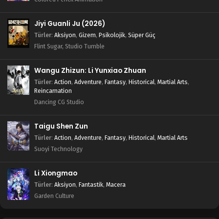
Jiyi Guanli Ju (2026)
Türler
:
Aksiyon
,
Gizem
,
Psikolojik
,
Süper Güç
Flint Sugar, Studio Tumble
Wangu Zhizun: Li Yunxiao Zhuan
Türler
:
Action
,
Adventure
,
Fantasy
,
Historical
,
Martial Arts
,
Reincarnation
Dancing CG Studio
Taigu Shen Zun
Türler
:
Action
,
Adventure
,
Fantasy
,
Historical
,
Martial Arts
Suoyi Technology
Li Xiongmao
Türler
:
Aksiyon
,
Fantastik
,
Macera
Garden Culture