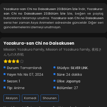
Yozakura-san Chi no Daisakusen 20.Bölüm İzle
Yozakura-san Chi no Daisakusen 23.Bölüm İzle
İndir,
Yozakura-
san Chi no Daisakusen 23.Bölüm İzle
İzle, beğen ve paylaş
Blm 20 - Yozakura-san Chi no Daisakusen 20.Bölüm İzle -
butonlarına tıklamayı unutma.
Yozakura-san Chi no Daisakusen
Ağustos 18, 2024
serisi her zaman Asya Animeleri adresinde günceldir. Diğer seri
güncellemelerini izlemeyi unutmayın.
Yozakura-san Chi no Daisakusen 19.Bölüm İzle
Blm 19 - Yozakura-san Chi no Daisakusen 19.Bölüm İzle -
Ağustos 11, 2024
Yozakura-san Chi no Daisakusen
Mission: Yozakura Family, Mission of Yozakura family, 夜桜さ
Yozakura-san Chi no Daisakusen 18.Bölüm İzle
んちの大作戦
Blm 18 - Yozakura-san Chi no Daisakusen 18.Bölüm İzle -
Ağustos 4, 2024
Durum:
Tamamlandı
Stüdyo:
SILVER LINK.
Yozakura-san Chi no Daisakusen 17.Bölüm İzle
Yayın Yılı:
Nis 07, 2024
Süre:
24 dakika
Blm 17 - Yozakura-san Chi no Daisakusen 17.Bölüm İzle -
Sezon:
1
Ülke:
Japonya
Temmuz 28, 2024
Tip:
Anime
Bölümler:
27
Yozakura-san Chi no Daisakusen 16.Bölüm İzle
Aksiyon
Komedi
Shounen
Blm 16 - Yozakura-san Chi no Daisakusen 16.Bölüm İzle -
Temmuz 21, 2024