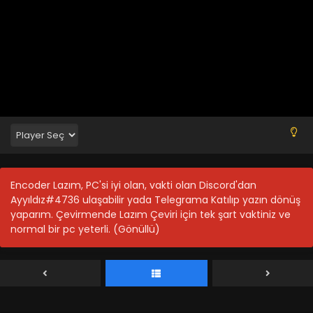
Encoder Lazım, PC'si iyi olan, vakti olan Discord'dan
Ayyıldız#4736 ulaşabilir yada Telegrama Katılıp yazın dönüş
Yozakura-san Chi no Daisakusen 27.Bölüm İzle
yaparım. Çevirmende Lazım Çeviri için tek şart vaktiniz ve
Blm 27 - Yozakura-san Chi no Daisakusen 27.Bölüm İzle -
normal bir pc yeterli. (Gönüllü)
Ekim 6, 2024
Yozakura-san Chi no Daisakusen 26.Bölüm İzle
Blm 26 - Yozakura-san Chi no Daisakusen 26.Bölüm İzle -
Eylül 29, 2024