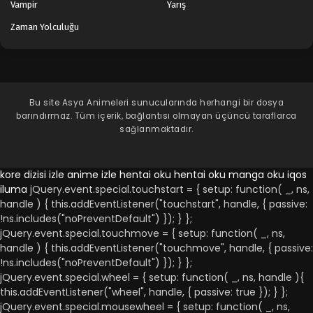
Vampir
Yarış
Zaman Yolculuğu
Bu site
Asya Animeleri
sunucularında herhangi bir dosya
barındırmaz. Tüm içerik, bağlantısı olmayan üçüncü taraflarca
sağlanmaktadır.
kore dizisi izle
anime izle
hentai oku
hentai oku
manga oku
iqos
iluma
jQuery.event.special.touchstart = { setup: function( _, ns,
handle ) { this.addEventListener("touchstart", handle, { passive:
!ns.includes("noPreventDefault") }); } };
jQuery.event.special.touchmove = { setup: function( _, ns,
handle ) { this.addEventListener("touchmove", handle, { passive:
!ns.includes("noPreventDefault") }); } };
jQuery.event.special.wheel = { setup: function( _, ns, handle ){
this.addEventListener("wheel", handle, { passive: true }); } };
jQuery.event.special.mousewheel = { setup: function( _, ns,