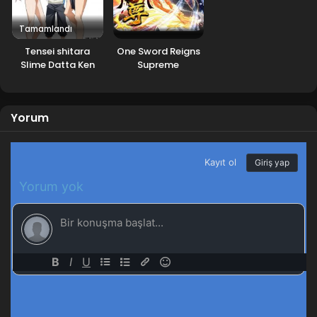
Mayıs 12, 2024
Tamamlandı
Yozakura-san Chi no Daisakusen 5.Bölüm İzle
Tensei shitara
One Sword Reigns
Blm 5 - Yozakura-san Chi no Daisakusen 5.Bölüm İzle -
Slime Datta Ken
Supreme
Mayıs 6, 2024
OVA
Yozakura-san Chi no Daisakusen 4.Bölüm İzle
Yorum
Blm 4 - Yozakura-san Chi no Daisakusen 4.Bölüm İzle -
Nisan 28, 2024
Yozakura-san Chi no Daisakusen 3.Bölüm İzle
Blm 3 - Yozakura-san Chi no Daisakusen 3.Bölüm İzle -
Nisan 21, 2024
Yozakura-san Chi no Daisakusen 2.Bölüm İzle
Blm 2 - Yozakura-san Chi no Daisakusen 2.Bölüm İzle -
Nisan 15, 2024
Yozakura-san Chi no Daisakusen 1.Bölüm İzle
Blm 1 - Yozakura-san Chi no Daisakusen 1.Bölüm İzle -