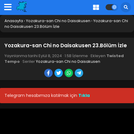
Anasayfa
›
Yozakura-san Chi no Daisakusen
›
Yozakura-san Chi
no Daisakusen 23.Bölüm İzle
Yozakura-san Chi no Daisakusen 23.Bölüm İzle
Yayınlanma tarihi
Eylül 8, 2024
·
1.5B İzlenme
· Ekleyen
Twisted
Tempo
· Seriler
Yozakura-san Chi no Daisakusen
Telegram hesabımıza katılmak için
Tıkla