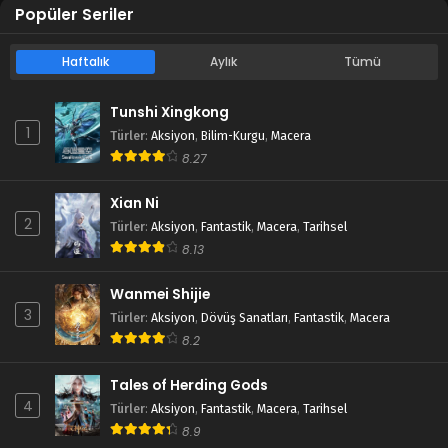
Popüler Seriler
Haftalık
Aylık
Tümü
Tunshi Xingkong
1
Türler
:
Aksiyon
,
Bilim-Kurgu
,
Macera
8.27
Xian Ni
2
Türler
:
Aksiyon
,
Fantastik
,
Macera
,
Tarihsel
8.13
Wanmei Shijie
3
Türler
:
Aksiyon
,
Dövüş Sanatları
,
Fantastik
,
Macera
8.2
Tales of Herding Gods
4
Türler
:
Aksiyon
,
Fantastik
,
Macera
,
Tarihsel
8.9