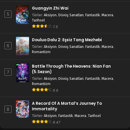
Guangyin Zhi Wai
5
Türler
:
Aksiyon
,
Dövüş Sanatları
,
Fantastik
,
Macera
,
Tarihsel
7.5
Douluo Dalu 2: Eşsiz Tang Mezhebi
6
Türler
:
Aksiyon
,
Dövüş Sanatları
,
Fantastik
,
Macera
,
Romantizm
Battle Through The Heavens: Nian Fan
(5.Sezon)
7
Türler
:
Aksiyon
,
Dövüş Sanatları
,
Fantastik
,
Macera
,
Romantizm
8.6
A Record Of A Mortal’s Journey To
Immortality
8
Türler
:
Aksiyon
,
Fantastik
,
Macera
,
Tarihsel
8.47