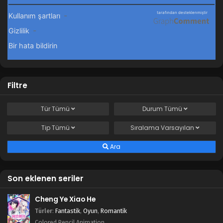
Nisan 7, 2024
Filtre
Tür
Tümü
Durum
Tümü
Tip
Tümü
Sıralama
Varsayılan
Ara
Son eklenen seriler
Cheng Ye Xiao He
Türler
:
Fantastik
,
Oyun
,
Romantik
Colored Pencil Animation