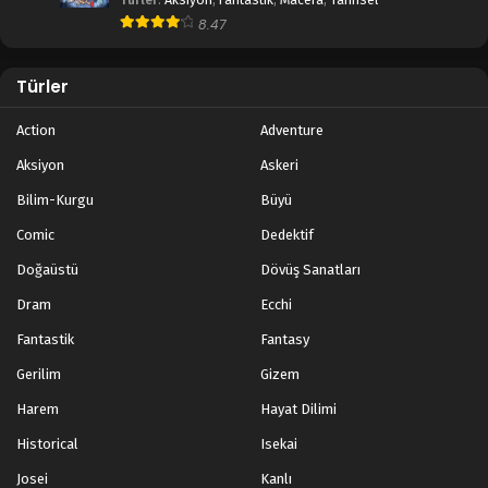
8.47
Türler
Action
Adventure
Aksiyon
Askeri
Bilim-Kurgu
Büyü
Comic
Dedektif
Doğaüstü
Dövüş Sanatları
Dram
Ecchi
Fantastik
Fantasy
Gerilim
Gizem
Harem
Hayat Dilimi
Historical
Isekai
Josei
Kanlı