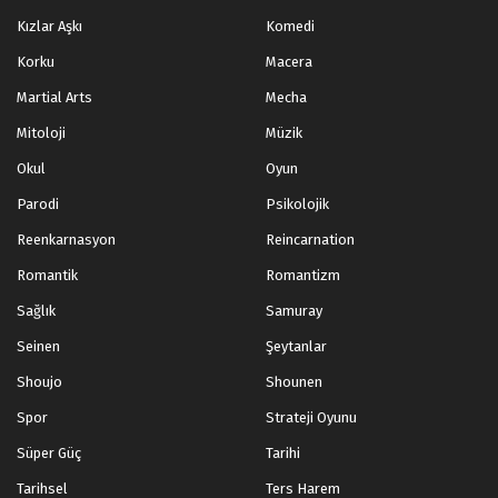
Kızlar Aşkı
Komedi
Korku
Macera
Martial Arts
Mecha
Mitoloji
Müzik
Okul
Oyun
Parodi
Psikolojik
Reenkarnasyon
Reincarnation
Romantik
Romantizm
Sağlık
Samuray
Seinen
Şeytanlar
Shoujo
Shounen
Spor
Strateji Oyunu
Süper Güç
Tarihi
Tarihsel
Ters Harem