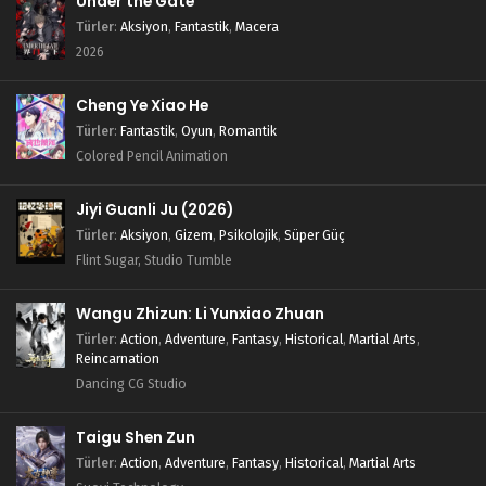
Under the Gate
Türler
:
Aksiyon
,
Fantastik
,
Macera
2026
Cheng Ye Xiao He
Türler
:
Fantastik
,
Oyun
,
Romantik
Colored Pencil Animation
Jiyi Guanli Ju (2026)
Türler
:
Aksiyon
,
Gizem
,
Psikolojik
,
Süper Güç
Flint Sugar, Studio Tumble
Wangu Zhizun: Li Yunxiao Zhuan
Türler
:
Action
,
Adventure
,
Fantasy
,
Historical
,
Martial Arts
,
Reincarnation
Dancing CG Studio
Taigu Shen Zun
Türler
:
Action
,
Adventure
,
Fantasy
,
Historical
,
Martial Arts