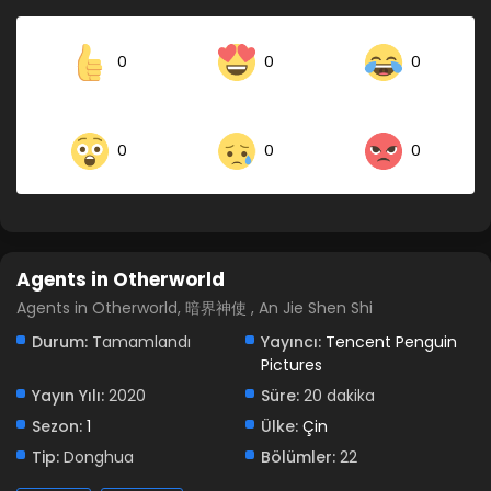
Agents in Otherworld 3.Bölüm
Blm 3 - Agents in Otherworld 3.Bölüm - Ağustos 21, 2021
0
0
0
Agents in Otherworld 2.Bölüm
Blm 2 - Agents in Otherworld 2.Bölüm - Ağustos 21, 2021
0
0
0
Agents in Otherworld 1.Bölüm
Blm 1 - Agents in Otherworld 1.Bölüm - Ağustos 21, 2021
Agents in Otherworld
Agents in Otherworld, 暗界神使 , An Jie Shen Shi
Durum:
Tamamlandı
Yayıncı:
Tencent Penguin
Pictures
Yayın Yılı:
2020
Süre:
20 dakika
Sezon:
1
Ülke:
Çin
Tip:
Donghua
Bölümler:
22