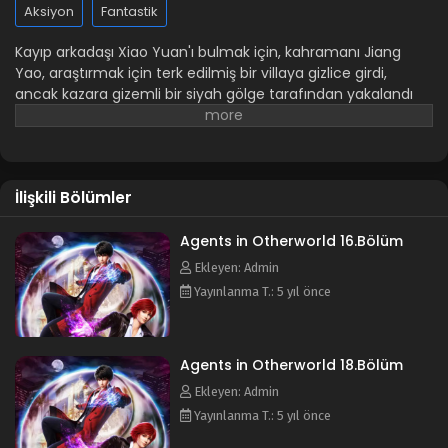
Aksiyon
Fantastik
Agents in Otherworld 1.Bölüm
Kayıp arkadaşı Xiao Yuan'ı bulmak için, kahramanı Jiang
Blm 1 - Agents in Otherworld 1.Bölüm - Ağustos 21, 2021
Yao, araştırmak için terk edilmiş bir villaya gizlice girdi,
ancak kazara gizemli bir siyah gölge tarafından yakalandı
ve neredeyse mahkum edildi. Ancak, bu onun kötü şansının
sadece başlangıcıydı. Olaylar zincirinin ardında, Jiang Yao
yavaş yavaş onu "var olmaması gereken"bir kişi olarak takip
ettiğini fark etti. Karanlık kriz, arkadaşlarının ortadan
İlişkili Bölümler
kaybolmasıyla ilgili gerçek, karanlık dünyanın gizli Örgütü...
Tuhaf olayın ardında, bin yıl süren bir komplo sessizce
uyandı ve doğru ile kötülük arasındaki savaş başlamak
Agents in Otherworld 16.Bölüm
üzere. Animasyon Gerilim, Macera, ilham ve diğer unsurları
Ekleyen: Admin
bir araya getirerek izleyiciye kendini geliştirme ve pozitif
Yayınlanma T.: 5 yıl önce
enerjiyle ilgili bir mücadele hikayesi sunuyor. Animenin diğer
adları: -Agents in Otherworld -An Jie Shen Shi -暗界神使
Agents in Otherworld 18.Bölüm
Ekleyen: Admin
Yayınlanma T.: 5 yıl önce