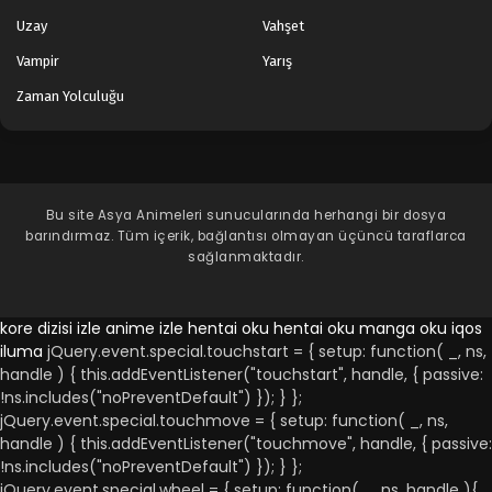
Uzay
Vahşet
Vampir
Yarış
Zaman Yolculuğu
Bu site
Asya Animeleri
sunucularında herhangi bir dosya
barındırmaz. Tüm içerik, bağlantısı olmayan üçüncü taraflarca
sağlanmaktadır.
kore dizisi izle
anime izle
hentai oku
hentai oku
manga oku
iqos
iluma
jQuery.event.special.touchstart = { setup: function( _, ns,
handle ) { this.addEventListener("touchstart", handle, { passive:
!ns.includes("noPreventDefault") }); } };
jQuery.event.special.touchmove = { setup: function( _, ns,
handle ) { this.addEventListener("touchmove", handle, { passive:
!ns.includes("noPreventDefault") }); } };
jQuery.event.special.wheel = { setup: function( _, ns, handle ){