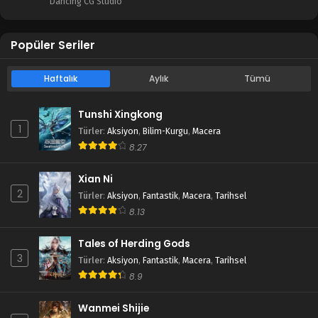
Dancing CG Studio
Popüler Seriler
Haftalık
Aylık
Tümü
Tunshi Xingkong
1
Türler
:
Aksiyon
,
Bilim-Kurgu
,
Macera
8.27
Xian Ni
2
Türler
:
Aksiyon
,
Fantastik
,
Macera
,
Tarihsel
8.13
Tales of Herding Gods
3
Türler
:
Aksiyon
,
Fantastik
,
Macera
,
Tarihsel
8.9
Wanmei Shijie