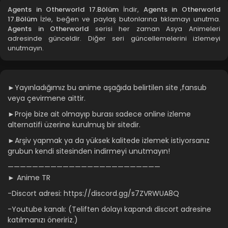
Agents in Otherworld 17.Bölüm
İndir,
Agents in Otherworld
17.Bölüm
İzle, beğen ve paylaş butonlarına tıklamayı unutma.
Agents in Otherworld 12.Bölüm
Agents in Otherworld
serisi her zaman Asya Animeleri
adresinde günceldir. Diğer seri güncellemelerini izlemeyi
Blm 12 - Agents in Otherworld 12.Bölüm - Ağustos 22, 2021
unutmayın.
Agents in Otherworld 11.Bölüm
Blm 11 - Agents in Otherworld 11.Bölüm - Ağustos 22, 2021
►Yayınladığımız bu anime aşağıda belirtilen site ,fansub
veya çevirmene aittir.
Agents in Otherworld 10.Bölüm
►Proje bize ait olmayıp burası sadece online izleme
Blm 10 - Agents in Otherworld 10.Bölüm - Ağustos 21, 2021
alternatifi üzerine kurulmuş bir sitedir.
►Arşiv yapmak ya da yüksek kalitede izlemek istiyorsanız
Agents in Otherworld 9.Bölüm
grubun kendi sitesinden indirmeyi unutmayın!
Blm 9 - Agents in Otherworld 9.Bölüm - Ağustos 21, 2021
—————————————————————————
► Anime TR
Agents in Otherworld 8.Bölüm
-Discort adresi: https://discord.gg/s7ZVRWUA8Q
Blm 8 - Agents in Otherworld 8.Bölüm - Ağustos 21, 2021
-Youtube kanalı: (Teliften dolayı kapandı discort adresine
katılmanızı öneririz.)