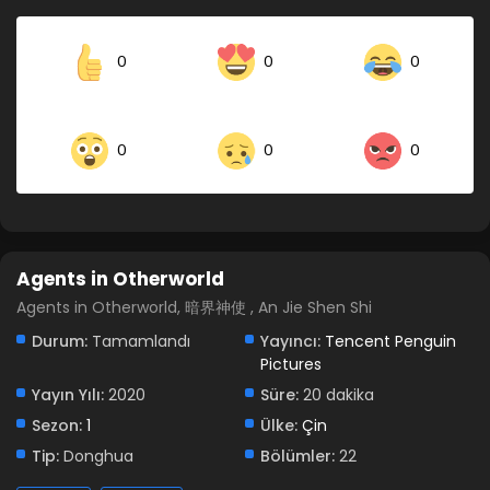
Agents in Otherworld 7.Bölüm
Blm 7 - Agents in Otherworld 7.Bölüm - Ağustos 21, 2021
0
0
0
Agents in Otherworld 6.Bölüm
Blm 6 - Agents in Otherworld 6.Bölüm - Ağustos 21, 2021
0
0
0
Agents in Otherworld 5.Bölüm
Blm 5 - Agents in Otherworld 5.Bölüm - Ağustos 21, 2021
Agents in Otherworld 4.Bölüm
Agents in Otherworld
Blm 4 - Agents in Otherworld 4.Bölüm - Ağustos 21, 2021
Agents in Otherworld, 暗界神使 , An Jie Shen Shi
Durum:
Tamamlandı
Yayıncı:
Tencent Penguin
Agents in Otherworld 3.Bölüm
Pictures
Blm 3 - Agents in Otherworld 3.Bölüm - Ağustos 21, 2021
Yayın Yılı:
2020
Süre:
20 dakika
Sezon:
1
Ülke:
Çin
Agents in Otherworld 2.Bölüm
Tip:
Donghua
Bölümler:
22
Blm 2 - Agents in Otherworld 2.Bölüm - Ağustos 21, 2021