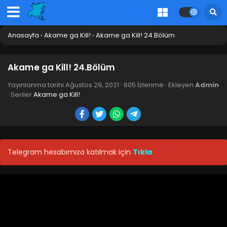
Anasayfa
›
Akame ga Kill!
›
Akame ga Kill! 24.Bölüm
Akame ga Kill! 24.Bölüm
Yayınlanma tarihi
Ağustos 29, 2021
·
605 İzlenme
· Ekleyen
Admin
· Seriler
Akame ga Kill!
Telegram hesabımıza katılmak için
Tıkla