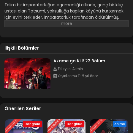
Zalim bir imparatorluğun egemenliği altında, genç bir kılıç
ustası olan Tatsumi, yoksulluğa kapılan köyünü kurtarmak
Akame ga Kill! 8.Bölüm
için evini terk eder. İmparatorluk tarafından öldürülmüş,
Blm 8 - Akame ga Kill! 8.Bölüm - Ağustos 29, 2021
beyni yıkanmış ve eğitilmiş bir suikastçı olan Akame adında
bir kızla tanışır. Akame, Teigu adlı özel silahlar kullanan "Night
Akame ga Kill! 7.Bölüm
Raid" adlı gizli suikastçı grubunun bir üyesidir. Tatsumi ve
Night Raid üyeleri birlikte yozlaşmış imparatorlukla yüzleşir.
Blm 7 - Akame ga Kill! 7.Bölüm - Ağustos 29, 2021
İlişkili Bölümler
Animenin diğer isimleri:
Akame ga Kiru! アカメが斬る！
Akame ga kill!
Akame ga Kill! 6.Bölüm
Akame ga Kill! 23.Bölüm
Blm 6 - Akame ga Kill! 6.Bölüm - Ağustos 29, 2021
Ekleyen: Admin
Yayınlanma T.: 5 yıl önce
Akame ga Kill! 5.Bölüm
Blm 5 - Akame ga Kill! 5.Bölüm - Ağustos 29, 2021
Akame ga Kill! 4.Bölüm
Önerilen Seriler
Blm 4 - Akame ga Kill! 4.Bölüm - Ağustos 29, 2021
TAMAMLANDI
TAMAMLANDI
TAMAMLANDI
Donghua
Donghua
Anime
Akame ga Kill! 3.Bölüm