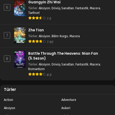
Guangyin Zhi Wai
6
Türler
:
Aksiyon
,
Dövüş Sanatları
,
Fantastik
,
Macera
,
Tarihsel
7.5
Zhe Tian
7
Türler
:
Aksiyon
,
Bilim-Kurgu
,
Macera
7.90
Battle Through The Heavens: Nian Fan
(5.Sezon)
8
Türler
:
Aksiyon
,
Dövüş Sanatları
,
Fantastik
,
Macera
,
Romantizm
8.6
Türler
Action
Adventure
Aksiyon
Askeri