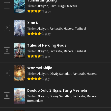
Tunshi Xingkong
1
Türler
:
Aksiyon
,
Bilim-Kurgu
,
Macera
8.27
Xian Ni
2
Türler
:
Aksiyon
,
Fantastik
,
Macera
,
Tarihsel
8.13
Tales of Herding Gods
3
Türler
:
Aksiyon
,
Fantastik
,
Macera
,
Tarihsel
8.9
Wanmei Shijie
4
Türler
:
Aksiyon
,
Dövüş Sanatları
,
Fantastik
,
Macera
8.2
Douluo Dalu 2: Eşsiz Tang Mezhebi
5
Türler
:
Aksiyon
,
Dövüş Sanatları
,
Fantastik
,
Macera
,
Romantizm