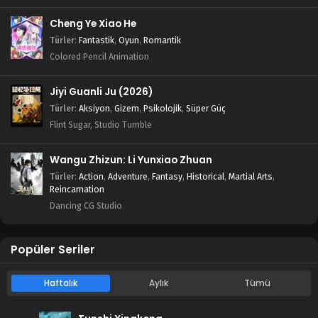
Cheng Ye Xiao He
Türler
:
Fantastik
,
Oyun
,
Romantik
Colored Pencil Animation
Jiyi Guanli Ju (2026)
Türler
:
Aksiyon
,
Gizem
,
Psikolojik
,
Süper Güç
Flint Sugar, Studio Tumble
Wangu Zhizun: Li Yunxiao Zhuan
Türler
:
Action
,
Adventure
,
Fantasy
,
Historical
,
Martial Arts
,
Reincarnation
Dancing CG Studio
Popüler Seriler
Haftalık
Aylık
Tümü