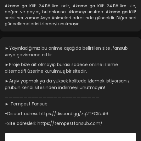
Akame ga Kill! 24.Bölüm
İndir,
Akame ga Kill! 24.Bölüm
İzle,
beğen ve paylaş butonlarına tıklamayı unutma.
Akame ga Kill!
Akame ga Kill! 19.Bölüm
serisi her zaman Asya Animeleri adresinde günceldir. Diğer seri
güncellemelerini izlemeyi unutmayın.
Blm 19 - Akame ga Kill! 19.Bölüm - Ağustos 29, 2021
Akame ga Kill! 18.Bölüm
►Yayınladığımız bu anime aşağıda belirtilen site ,fansub
Blm 18 - Akame ga Kill! 18.Bölüm - Ağustos 29, 2021
veya çevirmene aittir.
►Proje bize ait olmayıp burası sadece online izleme
Akame ga Kill! 17.Bölüm
alternatifi üzerine kurulmuş bir sitedir.
Blm 17 - Akame ga Kill! 17.Bölüm - Ağustos 29, 2021
►Arşiv yapmak ya da yüksek kalitede izlemek istiyorsanız
grubun kendi sitesinden indirmeyi unutmayın!
Akame ga Kill! 16.Bölüm
—————————————————————————
Blm 16 - Akame ga Kill! 16.Bölüm - Ağustos 29, 2021
► Tempest Fansub
-Discort adresi: https://discord.gg/zq2TFCKuA6
Akame ga Kill! 15.Bölüm
-Site adresleri: https://tempestfansub.com/
Blm 15 - Akame ga Kill! 15.Bölüm - Ağustos 29, 2021