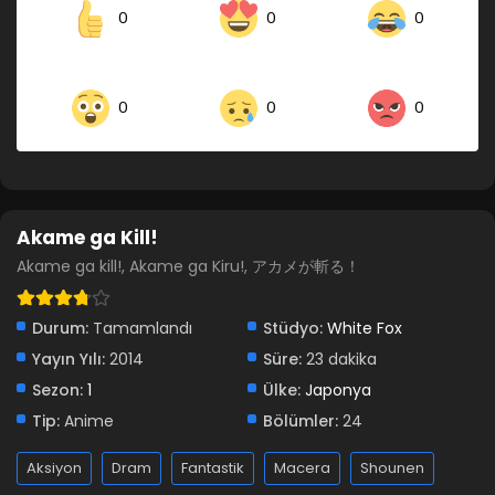
Akame ga Kill! 14.Bölüm
0
0
0
Blm 14 - Akame ga Kill! 14.Bölüm - Ağustos 29, 2021
Akame ga Kill! 13.Bölüm
0
0
0
Blm 13 - Akame ga Kill! 13.Bölüm - Ağustos 29, 2021
Akame ga Kill! 12.Bölüm
Blm 12 - Akame ga Kill! 12.Bölüm - Ağustos 29, 2021
Akame ga Kill!
Akame ga kill!, Akame ga Kiru!, アカメが斬る！
Akame ga Kill! 11.Bölüm
Blm 11 - Akame ga Kill! 11.Bölüm - Ağustos 29, 2021
Durum:
Tamamlandı
Stüdyo:
White Fox
Yayın Yılı:
2014
Akame ga Kill! 10.Bölüm
Süre:
23 dakika
Sezon:
1
Blm 10 - Akame ga Kill! 10.Bölüm - Ağustos 29, 2021
Ülke:
Japonya
Tip:
Anime
Bölümler:
24
Akame ga Kill! 9.Bölüm
Aksiyon
Dram
Fantastik
Macera
Shounen
Blm 9 - Akame ga Kill! 9.Bölüm - Ağustos 29, 2021