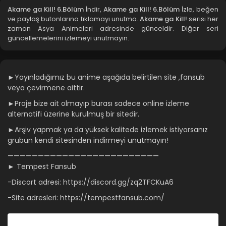
Akame ga Kill! 6.Bölüm
İndir,
Akame ga Kill! 6.Bölüm
İzle, beğen
ve paylaş butonlarına tıklamayı unutma.
Akame ga Kill!
serisi her
Akame ga Kill! 2.Bölüm
zaman Asya Animeleri adresinde günceldir. Diğer seri
güncellemelerini izlemeyi unutmayın.
Blm 2 - Akame ga Kill! 2.Bölüm - Ağustos 29, 2021
Akame ga Kill! 1.Bölüm
►Yayınladığımız bu anime aşağıda belirtilen site ,fansub
Blm 1 - Akame ga Kill! 1.Bölüm - Ağustos 29, 2021
veya çevirmene aittir.
►Proje bize ait olmayıp burası sadece online izleme
alternatifi üzerine kurulmuş bir sitedir.
►Arşiv yapmak ya da yüksek kalitede izlemek istiyorsanız
grubun kendi sitesinden indirmeyi unutmayın!
—————————————————————————
► Tempest Fansub
-Discort adresi: https://discord.gg/zq2TFCKuA6
-Site adresleri: https://tempestfansub.com/