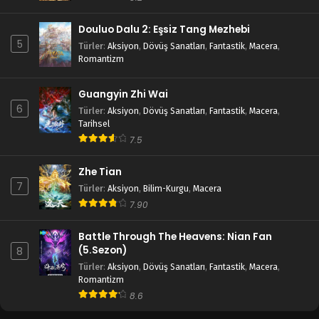
Douluo Dalu 2: Eşsiz Tang Mezhebi
5
Türler
:
Aksiyon
,
Dövüş Sanatları
,
Fantastik
,
Macera
,
Romantizm
Guangyin Zhi Wai
6
Türler
:
Aksiyon
,
Dövüş Sanatları
,
Fantastik
,
Macera
,
Tarihsel
7.5
Zhe Tian
7
Türler
:
Aksiyon
,
Bilim-Kurgu
,
Macera
7.90
Battle Through The Heavens: Nian Fan
(5.Sezon)
8
Türler
:
Aksiyon
,
Dövüş Sanatları
,
Fantastik
,
Macera
,
Romantizm
8.6