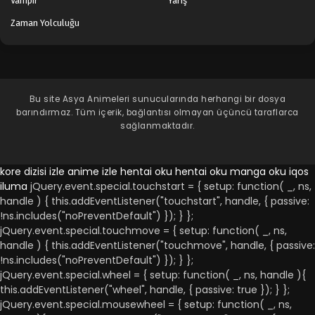
Vampir
Yarış
Zaman Yolculuğu
Bu site
Asya Animeleri
sunucularında herhangi bir dosya
barındırmaz. Tüm içerik, bağlantısı olmayan üçüncü taraflarca
sağlanmaktadır.
kore dizisi izle
anime izle
hentai oku
hentai oku
manga oku
iqos
iluma
jQuery.event.special.touchstart = { setup: function( _, ns,
handle ) { this.addEventListener("touchstart", handle, { passive:
!ns.includes("noPreventDefault") }); } };
jQuery.event.special.touchmove = { setup: function( _, ns,
handle ) { this.addEventListener("touchmove", handle, { passive:
!ns.includes("noPreventDefault") }); } };
jQuery.event.special.wheel = { setup: function( _, ns, handle ){
this.addEventListener("wheel", handle, { passive: true }); } };
jQuery.event.special.mousewheel = { setup: function( _, ns,