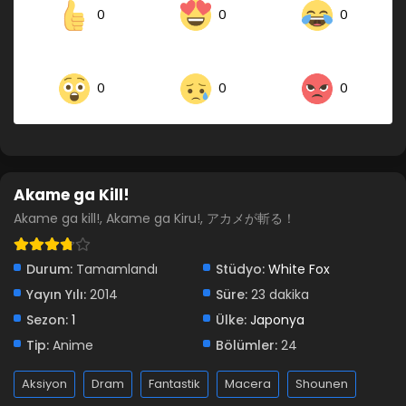
0
0
0
0
0
0
Akame ga Kill!
Akame ga kill!, Akame ga Kiru!, アカメが斬る！
Durum:
Tamamlandı
Stüdyo:
White Fox
Yayın Yılı:
2014
Süre:
23 dakika
Sezon:
1
Ülke:
Japonya
Tip:
Anime
Bölümler:
24
Aksiyon
Dram
Fantastik
Macera
Shounen