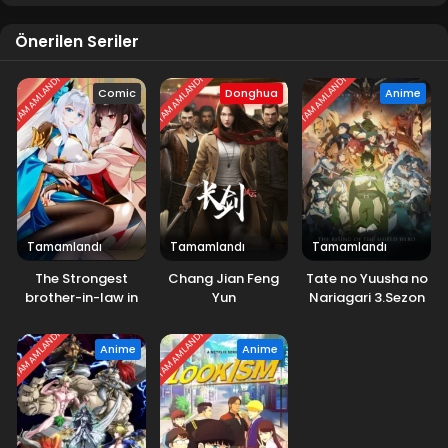
Önerilen Seriler
TAMAMLANDI
TAMAMLANDI
TAMAMLANDI
Comic
Donghua
Anime
Tamamlandı
Tamamlandı
Tamamlandı
The Strongest
Chang Jian Feng
Tate no Yuusha no
brother-in-law in
Yun
Nariagari 3.Sezon
History
TAMAMLANDI
TAMAMLANDI
Anime
Anime