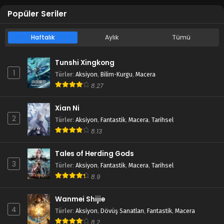
Popüler Seriler
Haftalık
Aylık
Tümü
Tunshi Xingkong
1
Türler
:
Aksiyon
,
Bilim-Kurgu
,
Macera
8.27
Xian Ni
2
Türler
:
Aksiyon
,
Fantastik
,
Macera
,
Tarihsel
8.13
Tales of Herding Gods
3
Türler
:
Aksiyon
,
Fantastik
,
Macera
,
Tarihsel
8.9
Wanmei Shijie
4
Türler
:
Aksiyon
,
Dövüş Sanatları
,
Fantastik
,
Macera
8.2