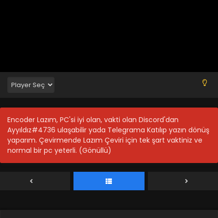
Blm 14 - Akame ga Kill! 14.Bölüm - Ağustos 29, 2021
Akame ga Kill! 13.Bölüm
Blm 13 - Akame ga Kill! 13.Bölüm - Ağustos 29, 2021
Akame ga Kill! 12.Bölüm
Blm 12 - Akame ga Kill! 12.Bölüm - Ağustos 29, 2021
Akame ga Kill! 11.Bölüm
Encoder Lazım, PC'si iyi olan, vakti olan Discord'dan
Blm 11 - Akame ga Kill! 11.Bölüm - Ağustos 29, 2021
Ayyıldız#4736 ulaşabilir yada Telegrama Katılıp yazın dönüş
yaparım. Çevirmende Lazım Çeviri için tek şart vaktiniz ve
normal bir pc yeterli. (Gönüllü)
Akame ga Kill! 10.Bölüm
Blm 10 - Akame ga Kill! 10.Bölüm - Ağustos 29, 2021
Akame ga Kill! 9.Bölüm
Blm 9 - Akame ga Kill! 9.Bölüm - Ağustos 29, 2021