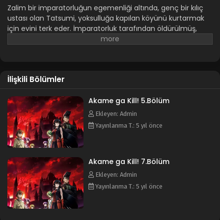
Zalim bir imparatorluğun egemenliği altında, genç bir kılıç
ustası olan Tatsumi, yoksulluğa kapılan köyünü kurtarmak
için evini terk eder. İmparatorluk tarafından öldürülmüş,
beyni yıkanmış ve eğitilmiş bir suikastçı olan Akame adında
bir kızla tanışır. Akame, Teigu adlı özel silahlar kullanan "Night
Raid" adlı gizli suikastçı grubunun bir üyesidir. Tatsumi ve
Night Raid üyeleri birlikte yozlaşmış imparatorlukla yüzleşir.
İlişkili Bölümler
Animenin diğer isimleri:
Akame ga Kiru! アカメが斬る！
Akame ga kill!
Akame ga Kill! 5.Bölüm
Ekleyen: Admin
Yayınlanma T.: 5 yıl önce
Akame ga Kill! 7.Bölüm
Ekleyen: Admin
Yayınlanma T.: 5 yıl önce