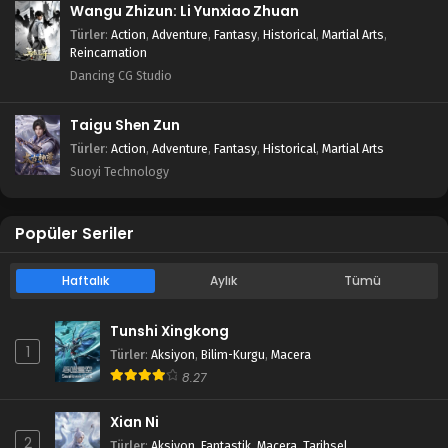
Wangu Zhizun: Li Yunxiao Zhuan
Türler
:
Action
,
Adventure
,
Fantasy
,
Historical
,
Martial Arts
,
Reincarnation
Dancing CG Studio
Taigu Shen Zun
Türler
:
Action
,
Adventure
,
Fantasy
,
Historical
,
Martial Arts
Suoyi Technology
Popüler Seriler
Haftalık
Aylık
Tümü
Tunshi Xingkong
1
Türler
:
Aksiyon
,
Bilim-Kurgu
,
Macera
8.27
Xian Ni
2
Türler
:
Aksiyon
,
Fantastik
,
Macera
,
Tarihsel