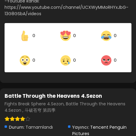
-Youtube kanalı:
https://www.youtube.com/channel/UCXWyMMoRHYxJbG-
Battle Through The Heavens 4.Sezon 5.Bölüm
13G8GSbA/videos
Blm 5 - Battle Through The Heavens 4.Sezon 5.Bölüm -
Ağustos 20, 2021
0
0
0
Battle Through The Heavens 4.Sezon 4.Bölüm
Blm 4 - Battle Through The Heavens 4.Sezon 4.Bölüm -
Ağustos 20, 2021
0
0
0
Battle Through The Heavens 4.Sezon 3.Bölüm
Blm 3 - Battle Through The Heavens 4.Sezon 3.Bölüm -
Ağustos 20, 2021
Battle Through the Heavens 4.Sezon
Battle Through The Heavens 4.Sezon 2.Bölüm
Fights Break Sphere 4.Sezon, Battle Through the Heavens
Blm 2 - Battle Through The Heavens 4.Sezon 2.Bölüm -
4.Sezon , 斗破苍穹 第四季
Ağustos 20, 2021
Battle Through The Heavens 4.Sezon 1.Bölüm
Durum:
Tamamlandı
Yayıncı:
Tencent Penguin
Blm 1 - Battle Through The Heavens 4.Sezon 1.Bölüm -
Pictures