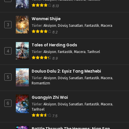
8.13
Wanmei Shijie
3
Türler
:
Aksiyon
,
Dövüş Sanatları
,
Fantastik
,
Macera
8.2
Tales of Herding Gods
4
Türler
:
Aksiyon
,
Fantastik
,
Macera
,
Tarihsel
8.9
Douluo Dalu 2: Eşsiz Tang Mezhebi
5
Türler
:
Aksiyon
,
Dövüş Sanatları
,
Fantastik
,
Macera
,
Romantizm
Guangyin Zhi Wai
6
Türler
:
Aksiyon
,
Dövüş Sanatları
,
Fantastik
,
Macera
,
Tarihsel
7.5
Battle Through The Heavens: Nian Fan