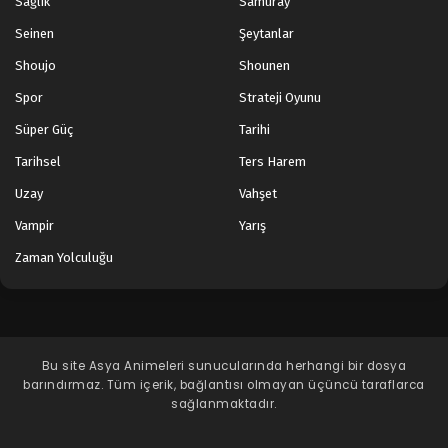
Sağlık
Samuray
Seinen
Şeytanlar
Shoujo
Shounen
Spor
Strateji Oyunu
Süper Güç
Tarihi
Tarihsel
Ters Harem
Uzay
Vahşet
Vampir
Yarış
Zaman Yolculuğu
Bu site
Asya Animeleri
sunucularında herhangi bir dosya
barındırmaz. Tüm içerik, bağlantısı olmayan üçüncü taraflarca
sağlanmaktadır.