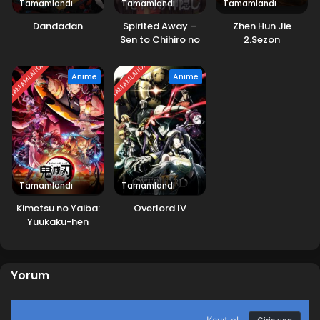
Tamamlandı
Tamamlandı
Tamamlandı
Dandadan
Spirited Away –
Zhen Hun Jie
Sen to Chihiro no
2.Sezon
Kamikakushi Movie
TAMAMLANDI
TAMAMLANDI
Anime
Anime
Tamamlandı
Tamamlandı
Kimetsu no Yaiba:
Overlord IV
Yuukaku-hen
Yorum