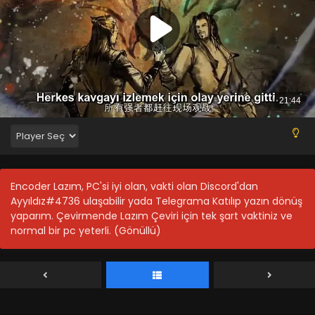
Battle Through The Heavens 4.Sezon 20.Bölüm
Blm 20 - Battle Through The Heavens 4.Sezon 20.Bölüm -
Ağustos 20, 2021
Battle Through The Heavens 4.Sezon 19.Bölüm
Blm 19 - Battle Through The Heavens 4.Sezon 19.Bölüm -
Ağustos 20, 2021
Battle Through The Heavens 4.Sezon 18.Bölüm
Blm 18 - Battle Through The Heavens 4.Sezon 18.Bölüm -
Ağustos 20, 2021
Encoder Lazım, PC'si iyi olan, vakti olan Discord'dan
Ayyıldız#4736 ulaşabilir yada Telegrama Katılıp yazın dönüş
Battle Through The Heavens 4.Sezon 17.Bölüm
yaparım. Çevirmende Lazım Çeviri için tek şart vaktiniz ve
Blm 17 - Battle Through The Heavens 4.Sezon 17.Bölüm -
normal bir pc yeterli. (Gönüllü)
Ağustos 20, 2021
Battle Through The Heavens 4.Sezon 16.Bölüm
Blm 16 - Battle Through The Heavens 4.Sezon 16.Bölüm -
Ağustos 20, 2021