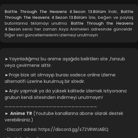
Battle Through The Heavens 4.Sezon 10.Bölüm
Battle Through The Heavens 4.Sezon 13.Bölüm
İndir,
Battle
Through The Heavens 4.Sezon 13.Bölüm
İzle, beğen ve paylaş
Blm 10 - Battle Through The Heavens 4.Sezon 10.Bölüm -
butonlarına tıklamayı unutma.
Battle Through the Heavens
Ağustos 20, 2021
4.Sezon
serisi her zaman Asya Animeleri adresinde günceldir.
Diğer seri güncellemelerini izlemeyi unutmayın.
Battle Through The Heavens 4.Sezon 9.Bölüm
Blm 9 - Battle Through The Heavens 4.Sezon 9.Bölüm -
Ağustos 20, 2021
►Yayınladığımız bu anime aşağıda belirtilen site ,fansub
veya çevirmene aittir.
Battle Through The Heavens 4.Sezon 8.Bölüm
►Proje bize ait olmayıp burası sadece online izleme
Blm 8 - Battle Through The Heavens 4.Sezon 8.Bölüm -
alternatifi üzerine kurulmuş bir sitedir.
Ağustos 20, 2021
►Arşiv yapmak ya da yüksek kalitede izlemek istiyorsanız
Battle Through The Heavens 4.Sezon 7.Bölüm
grubun kendi sitesinden indirmeyi unutmayın!
Blm 7 - Battle Through The Heavens 4.Sezon 7.Bölüm -
—————————————————————————
Ağustos 20, 2021
►
Anime TR
(Youtube kanallarına abone olarak destek
verebilirsiniz.)
Battle Through The Heavens 4.Sezon 6.Bölüm
-Discort adresi: https://discord.gg/s7ZVRWUA8Q
Blm 6 - Battle Through The Heavens 4.Sezon 6.Bölüm -
Ağustos 20, 2021