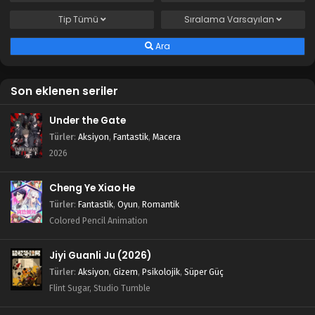
Tip
Tümü
Sıralama
Varsayılan
Ara
Son eklenen seriler
Under the Gate
Türler
:
Aksiyon
,
Fantastik
,
Macera
2026
Cheng Ye Xiao He
Türler
:
Fantastik
,
Oyun
,
Romantik
Colored Pencil Animation
Jiyi Guanli Ju (2026)
Türler
:
Aksiyon
,
Gizem
,
Psikolojik
,
Süper Güç
Flint Sugar, Studio Tumble