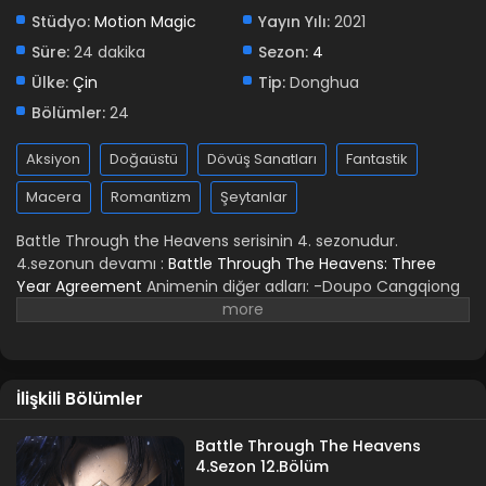
Ağustos 20, 2021
Stüdyo:
Motion Magic
Yayın Yılı:
2021
Süre:
24 dakika
Sezon:
4
Ülke:
Çin
Tip:
Donghua
Bölümler:
24
Aksiyon
Doğaüstü
Dövüş Sanatları
Fantastik
Macera
Romantizm
Şeytanlar
Battle Through the Heavens serisinin 4. sezonudur.
4.sezonun devamı :
Battle Through The Heavens: Three
Year Agreement
Animenin diğer adları: -Doupo Cangqiong
-Fights Break Sphere -斗破苍穹 第四季 -Battle Through the
Heavens
İlişkili Bölümler
Battle Through The Heavens
4.Sezon 12.Bölüm