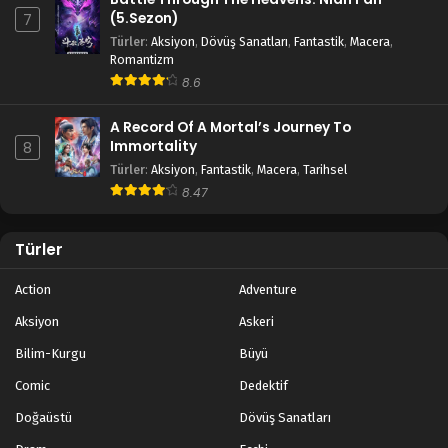
(5.Sezon)
7
Türler
:
Aksiyon
,
Dövüş Sanatları
,
Fantastik
,
Macera
,
Romantizm
8.6
A Record Of A Mortal’s Journey To
Immortality
8
Türler
:
Aksiyon
,
Fantastik
,
Macera
,
Tarihsel
8.47
Türler
Action
Adventure
Aksiyon
Askeri
Bilim-Kurgu
Büyü
Comic
Dedektif
Doğaüstü
Dövüş Sanatları