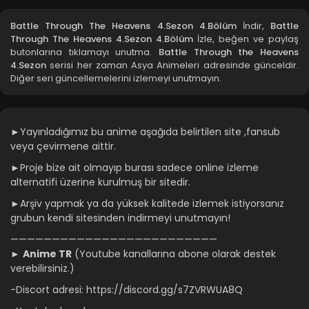
Battle Through The Heavens 4.Sezon 1.Bölüm
Battle Through The Heavens 4.Sezon 4.Bölüm
İndir,
Battle
Through The Heavens 4.Sezon 4.Bölüm
İzle, beğen ve paylaş
Blm 1 - Battle Through The Heavens 4.Sezon 1.Bölüm -
butonlarına tıklamayı unutma.
Battle Through the Heavens
Ağustos 20, 2021
4.Sezon
serisi her zaman Asya Animeleri adresinde günceldir.
Diğer seri güncellemelerini izlemeyi unutmayın.
►Yayınladığımız bu anime aşağıda belirtilen site ,fansub
veya çevirmene aittir.
►Proje bize ait olmayıp burası sadece online izleme
alternatifi üzerine kurulmuş bir sitedir.
►Arşiv yapmak ya da yüksek kalitede izlemek istiyorsanız
grubun kendi sitesinden indirmeyi unutmayın!
—————————————————————————
►
Anime TR
(Youtube kanallarına abone olarak destek
verebilirsiniz.)
-Discort adresi: https://discord.gg/s7ZVRWUA8Q