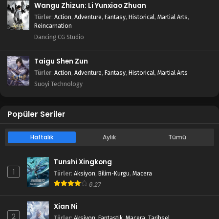
Wangu Zhizun: Li Yunxiao Zhuan
Türler
:
Action
,
Adventure
,
Fantasy
,
Historical
,
Martial Arts
,
Reincarnation
Dancing CG Studio
Taigu Shen Zun
Türler
:
Action
,
Adventure
,
Fantasy
,
Historical
,
Martial Arts
Suoyi Technology
Popüler Seriler
Haftalık
Aylık
Tümü
Tunshi Xingkong
1
Türler
:
Aksiyon
,
Bilim-Kurgu
,
Macera
8.27
Xian Ni
2
Türler
:
Aksiyon
,
Fantastik
,
Macera
,
Tarihsel