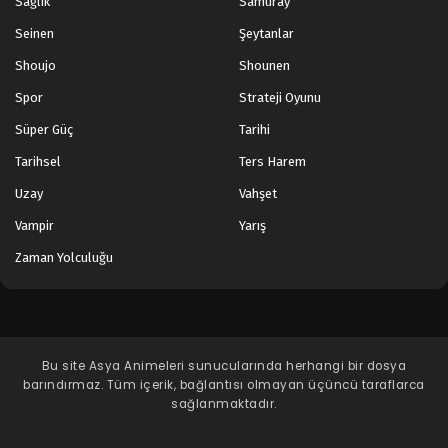
Sağlık
Samuray
Seinen
Şeytanlar
Shoujo
Shounen
Spor
Strateji Oyunu
Süper Güç
Tarihi
Tarihsel
Ters Harem
Uzay
Vahşet
Vampir
Yarış
Zaman Yolculuğu
Bu site
Asya Animeleri
sunucularında herhangi bir dosya
barındırmaz. Tüm içerik, bağlantısı olmayan üçüncü taraflarca
sağlanmaktadır.