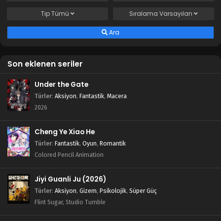
Tip
Tümü
Sıralama
Varsayılan
Ara
Son eklenen seriler
Under the Gate
Türler
:
Aksiyon
,
Fantastik
,
Macera
2026
Cheng Ye Xiao He
Türler
:
Fantastik
,
Oyun
,
Romantik
Colored Pencil Animation
Jiyi Guanli Ju (2026)
Türler
:
Aksiyon
,
Gizem
,
Psikolojik
,
Süper Güç
Flint Sugar, Studio Tumble