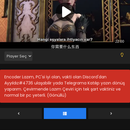
Battle Through The Heavens 4.Sezon 11.Bölüm
Blm 11 - Battle Through The Heavens 4.Sezon 11.Bölüm -
Ağustos 20, 2021
Battle Through The Heavens 4.Sezon 10.Bölüm
Blm 10 - Battle Through The Heavens 4.Sezon 10.Bölüm -
Ağustos 20, 2021
Battle Through The Heavens 4.Sezon 9.Bölüm
Blm 9 - Battle Through The Heavens 4.Sezon 9.Bölüm -
Ağustos 20, 2021
Encoder Lazım, PC'si iyi olan, vakti olan Discord'dan
Ayyıldız#4736 ulaşabilir yada Telegrama Katılıp yazın dönüş
Battle Through The Heavens 4.Sezon 8.Bölüm
yaparım. Çevirmende Lazım Çeviri için tek şart vaktiniz ve
Blm 8 - Battle Through The Heavens 4.Sezon 8.Bölüm -
normal bir pc yeterli. (Gönüllü)
Ağustos 20, 2021
Battle Through The Heavens 4.Sezon 7.Bölüm
Blm 7 - Battle Through The Heavens 4.Sezon 7.Bölüm -
Ağustos 20, 2021