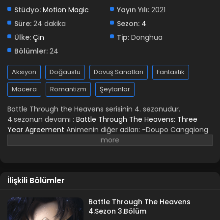
Stüdyo:
Motion Magic
Yayın Yılı:
2021
Süre:
24 dakika
Sezon:
4
Ülke:
Çin
Tip:
Donghua
Bölümler:
24
Aksiyon
Doğaüstü
Dövüş Sanatları
Fantastik
Macera
Romantizm
Şeytanlar
Battle Through the Heavens serisinin 4. sezonudur.
4.sezonun devamı :
Battle Through The Heavens: Three
Year Agreement
Animenin diğer adları: -Doupo Cangqiong
-Fights Break Sphere -斗破苍穹 第四季 -Battle Through the
Heavens
İlişkili Bölümler
Battle Through The Heavens
4.Sezon 3.Bölüm