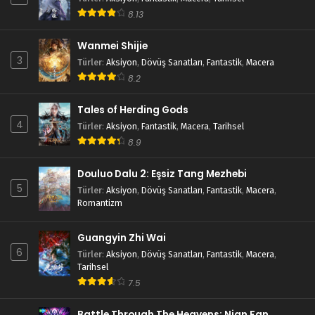
8.13
Wanmei Shijie
3
Türler
:
Aksiyon
,
Dövüş Sanatları
,
Fantastik
,
Macera
8.2
Tales of Herding Gods
4
Türler
:
Aksiyon
,
Fantastik
,
Macera
,
Tarihsel
8.9
Douluo Dalu 2: Eşsiz Tang Mezhebi
5
Türler
:
Aksiyon
,
Dövüş Sanatları
,
Fantastik
,
Macera
,
Romantizm
Guangyin Zhi Wai
6
Türler
:
Aksiyon
,
Dövüş Sanatları
,
Fantastik
,
Macera
,
Tarihsel
7.5
Battle Through The Heavens: Nian Fan