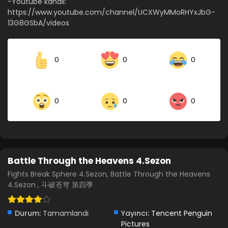
-Youtube kanalı:
https://www.youtube.com/channel/UCXWyMMoRHYxJbG-
13G8GSbA/videos
0
0
0
0
0
0
Battle Through the Heavens 4.Sezon
Fights Break Sphere 4.Sezon, Battle Through the Heavens
4.Sezon , 斗破苍穹 第四季
Durum:
Tamamlandı
Yayıncı:
Tencent Penguin
Pictures