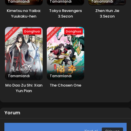
Tamamlandı
Tamamlandı
Tamamlandı
Kimetsu no Yaiba:
Tokyo Revengers
Zhen Hun Jie
Yuukaku-hen
3.Sezon
3.Sezon
TAMAMLANDI
TAMAMLANDI
Donghua
Donghua
Tamamlandı
Tamamlandı
Mo Dao Zu Shi: Xian
The Chosen One
Yun Pian
Yorum