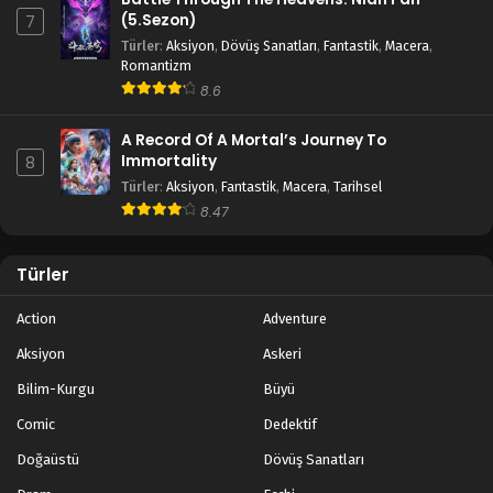
(5.Sezon)
7
Türler
:
Aksiyon
,
Dövüş Sanatları
,
Fantastik
,
Macera
,
Romantizm
8.6
A Record Of A Mortal’s Journey To
Immortality
8
Türler
:
Aksiyon
,
Fantastik
,
Macera
,
Tarihsel
8.47
Türler
Action
Adventure
Aksiyon
Askeri
Bilim-Kurgu
Büyü
Comic
Dedektif
Doğaüstü
Dövüş Sanatları