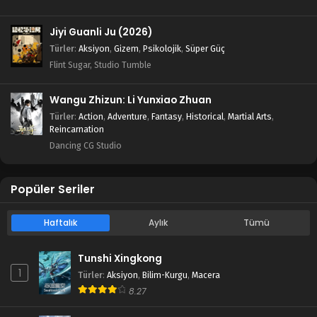
Jiyi Guanli Ju (2026)
Türler
:
Aksiyon
,
Gizem
,
Psikolojik
,
Süper Güç
Flint Sugar, Studio Tumble
Wangu Zhizun: Li Yunxiao Zhuan
Türler
:
Action
,
Adventure
,
Fantasy
,
Historical
,
Martial Arts
,
Reincarnation
Dancing CG Studio
Popüler Seriler
Haftalık
Aylık
Tümü
Tunshi Xingkong
1
Türler
:
Aksiyon
,
Bilim-Kurgu
,
Macera
8.27