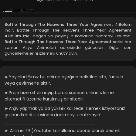
Agreement 3.Bölüm - Kasım 7, 2021
Battle Through The Heavens Three Year
Agreement 2.Bölüm
Battle Through The Heavens Three Year Agreement 4.Bölüm
Blm 2 - Battle Through The Heavens Three Year
İndir,
Battle Through The Heavens Three Year Agreement
Agreement 2.Bölüm - Ekim 31, 2021
4.Bölüm
İzle, beğen ve paylaş butonlarına tıklamayı unutma.
Battle Through The Heavens: Three Year Agreement
serisi her
Battle Through The Heavens Three Year
zaman Asya Animeleri adresinde günceldir. Diğer seri
Agreement 1.Bölüm
güncellemelerini izlemeyi unutmayın.
Blm 1 - Battle Through The Heavens Three Year
Agreement 1.Bölüm - Ekim 31, 2021
►Yayınladığımız bu anime aşağıda belirtilen site, fansub
veya çevirmene aittir.
►Proje bize ait olmayıp burası sadece online izleme
alternatifi üzerine kurulmuş bir sitedir.
►Arşiv yapmak ya da yüksek kalitede izlemek istiyorsanız
grubun kendi sitesinden indirmeyi unutmayın!
—————————————————————————
► Anime TR (Youtube kanallarına abone olarak destek