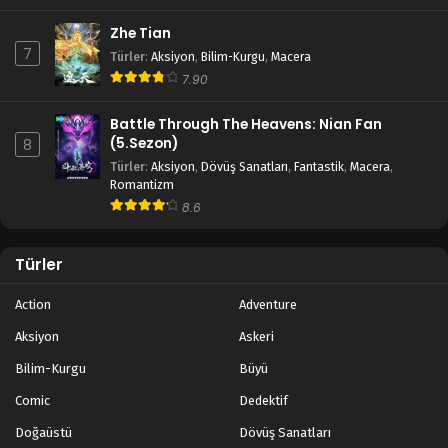
Zhe Tian
7
Türler
:
Aksiyon
,
Bilim-Kurgu
,
Macera
7.90
Battle Through The Heavens: Nian Fan
(5.Sezon)
8
Türler
:
Aksiyon
,
Dövüş Sanatları
,
Fantastik
,
Macera
,
Romantizm
8.6
Türler
Action
Adventure
Aksiyon
Askeri
Bilim-Kurgu
Büyü
Comic
Dedektif
Doğaüstü
Dövüş Sanatları