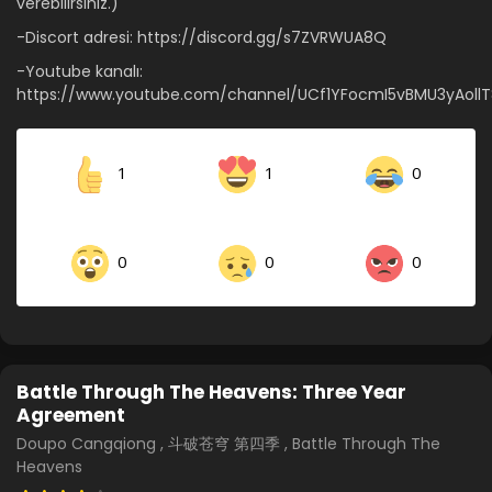
verebilirsiniz.)
-Discort adresi: https://discord.gg/s7ZVRWUA8Q
-Youtube kanalı:
https://www.youtube.com/channel/UCf1YFocmI5vBMU3yAoll
1
1
0
0
0
0
Battle Through The Heavens: Three Year
Agreement
Doupo Cangqiong , 斗破苍穹 第四季 , Battle Through The
Heavens