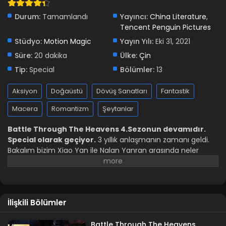
Durum:
Tamamlandı
Yayıncı:
China Literature
,
Tencent Penguin Pictures
Stüdyo:
Motion Magic
Yayın Yılı:
Eki 31, 2021
Süre:
20 dakika
Ülke:
Çin
Tip:
Special
Bölümler:
13
Aksiyon
Doğaüstü
Dövüş Sanatları
Fantastik
Macera
Romantizm
Şeytanlar
Battle Through The Heavens 4.Sezonun devamıdır.
Special olarak geçiyor.
3 yıllık anlaşmanın zamanı geldi.
Bakalım bizim Xiao Yan ile Nalan Yanran arasında neler
geçecek? 5. sezonu izlemek için tıklayınız:
Battle Through
The Heavens: Nian Fan
Animenin diğer adları:
-Battle
Through The Heavens:Three Year Agreement -斗破苍穹 第四
季 -doupo cangqiong
İlişkili Bölümler
Battle Through The Heavens