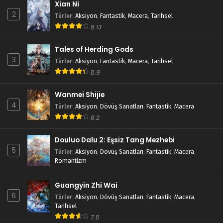
Xian Ni
2
Türler
:
Aksiyon
,
Fantastik
,
Macera
,
Tarihsel
8.13
Tales of Herding Gods
3
Türler
:
Aksiyon
,
Fantastik
,
Macera
,
Tarihsel
8.9
Wanmei Shijie
4
Türler
:
Aksiyon
,
Dövüş Sanatları
,
Fantastik
,
Macera
8.2
Douluo Dalu 2: Eşsiz Tang Mezhebi
5
Türler
:
Aksiyon
,
Dövüş Sanatları
,
Fantastik
,
Macera
,
Romantizm
Guangyin Zhi Wai
6
Türler
:
Aksiyon
,
Dövüş Sanatları
,
Fantastik
,
Macera
,
Tarihsel
7.5