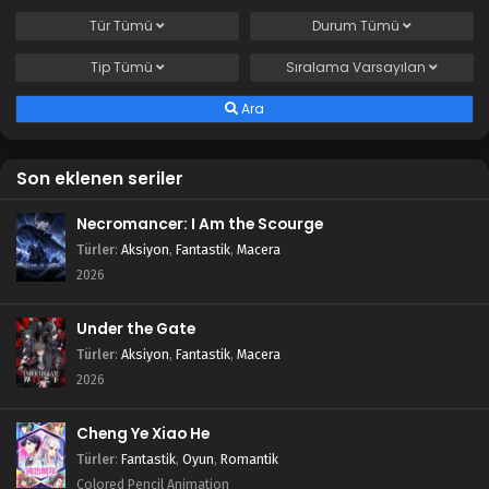
Tür
Tümü
Durum
Tümü
Tip
Tümü
Sıralama
Varsayılan
Ara
Son eklenen seriler
Necromancer: I Am the Scourge
Türler
:
Aksiyon
,
Fantastik
,
Macera
2026
Under the Gate
Türler
:
Aksiyon
,
Fantastik
,
Macera
2026
Cheng Ye Xiao He
Türler
:
Fantastik
,
Oyun
,
Romantik
Colored Pencil Animation