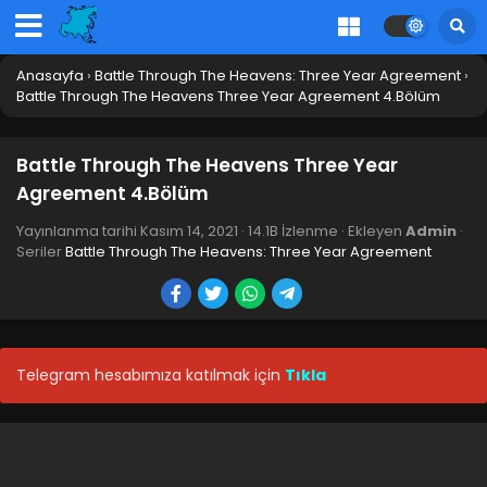
Anasayfa
›
Battle Through The Heavens: Three Year Agreement
›
Battle Through The Heavens Three Year Agreement 4.Bölüm
Battle Through The Heavens: Three Year
Agreement 1-13.Bölüm Final
Blm 1-13 - Nisan 26, 2025
Battle Through The Heavens Three Year
Agreement 4.Bölüm
Battle Through The Heavens Three Year
Agreement 13.Bölüm Final
Yayınlanma tarihi
Kasım 14, 2021
·
14.1B İzlenme
· Ekleyen
Admin
·
Blm 13 - Battle Through The Heavens Three Year
Seriler
Battle Through The Heavens: Three Year Agreement
Agreement 13.Bölüm Final - Ocak 16, 2022
Battle Through The Heavens Three Year
Agreement 12.Bölüm
Blm 12 - Battle Through The Heavens Three Year
Telegram hesabımıza katılmak için
Tıkla
Agreement 12.Bölüm - Ocak 9, 2022
Battle Through The Heavens Three Year
Agreement 11.Bölüm
Blm 11 - Battle Through The Heavens Three Year