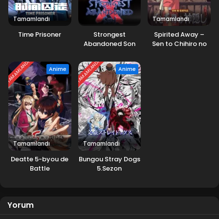
Tamamlandı
Tamamlandı
Time Prisoner
Strongest
Spirited Away –
Abandoned Son
Sen to Chihiro no
Kamikakushi Movie
TAMAMLANDI
TAMAMLANDI
Anime
Anime
Tamamlandı
Tamamlandı
Deatte 5-byou de
Bungou Stray Dogs
Battle
5.Sezon
Yorum