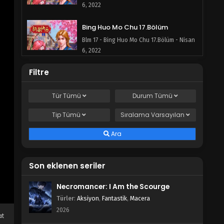
6, 2022
Bing Huo Mo Chu 17.Bölüm
Blm 17 - Bing Huo Mo Chu 17.Bölüm - Nisan
6, 2022
Filtre
Bing Huo Mo Chu 16.Bölüm
Blm 16 - Bing Huo Mo Chu 16.Bölüm - Mart
Tür
Tümü
Durum
Tümü
23, 2022
Tip
Tümü
Sıralama
Varsayılan
Bing Huo Mo Chu 15.Bölüm
Blm 15 - Bing Huo Mo Chu 15.Bölüm - Mart
Ara
13, 2022
Bing Huo Mo Chu 14.Bölüm
Son eklenen seriler
Blm 14 - Bing Huo Mo Chu 14.Bölüm - Mart
Necromancer: I Am the Scourge
5, 2022
Türler
:
Aksiyon
,
Fantastik
,
Macera
Bing Huo Mo Chu 13.Bölüm
2026
at
Blm 13 - Bing Huo Mo Chu 13.Bölüm - Şubat