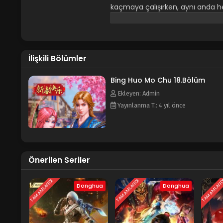
kaçmaya çalışırken, aynı anda 
imkansız bir başarı. Baygın halde
Uyandıktan sonra, yaşlı adam ona
bir zamanlar ruh şefi olarak adla
Bing'in öğrencisi olmasını istiyo
İlişkili Bölümler
52.Bölümden Sonrası 2.Sezon Ani
Chu 冰火魔厨
Bing Huo Mo Chu 18.Bölüm
Ekleyen: Admin
Yayınlanma T.: 4 yıl önce
Önerilen Seriler
TAMAMLANDI
TAMAMLANDI
TAMAMLAN
Donghua
Donghua