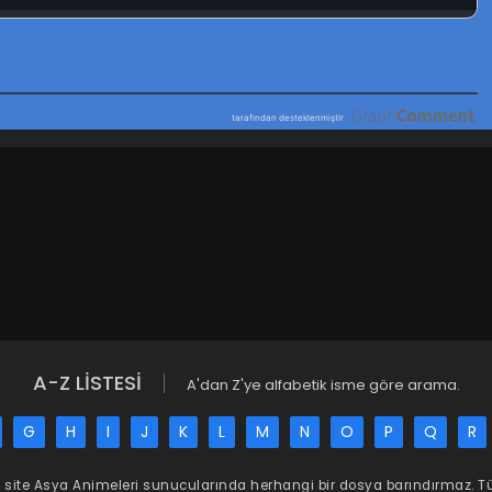
A-Z LİSTESİ
A'dan Z'ye alfabetik isme göre arama.
G
H
I
J
K
L
M
N
O
P
Q
R
 site
Asya Animeleri
sunucularında herhangi bir dosya barındırmaz. 