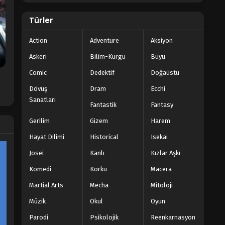
Türler
Action
Adventure
Aksiyon
Askeri
Bilim-Kurgu
Büyü
Comic
Dedektif
Doğaüstü
Dövüş
Dram
Ecchi
Sanatları
Fantastik
Fantasy
Gerilim
Gizem
Harem
Hayat Dilimi
Historical
Isekai
Josei
Kanlı
Kızlar Aşkı
Komedi
Korku
Macera
Martial Arts
Mecha
Mitoloji
Müzik
Okul
Oyun
Parodi
Psikolojik
Reenkarnasyon