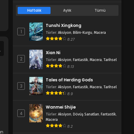
Blm 8 - Bing Huo Mo Chu 8.Bölüm - Ocak
24, 2022
Haftalık
Aylık
Tümü
Bing Huo Mo Chu 7.Bölüm
Tunshi Xingkong
Blm 7 - Bing Huo Mo Chu 7.Bölüm - Ocak 15,
1
Türler
:
Aksiyon
,
Bilim-Kurgu
,
Macera
2022
8.27
Bing Huo Mo Chu 6.Bölüm
Xian Ni
Blm 6 - Bing Huo Mo Chu 6.Bölüm - Ocak 8,
2
Türler
:
Aksiyon
,
Fantastik
,
Macera
,
Tarihsel
2022
8.13
Bing Huo Mo Chu 5.Bölüm
Tales of Herding Gods
Blm 5 - Bing Huo Mo Chu 5.Bölüm - Ocak 1,
3
Türler
:
Aksiyon
,
Fantastik
,
Macera
,
Tarihsel
2022
8.9
Bing Huo Mo Chu 4.Bölüm
Wanmei Shijie
Blm 4 - Bing Huo Mo Chu 4.Bölüm - Aralık
4
Türler
:
Aksiyon
,
Dövüş Sanatları
,
Fantastik
,
25, 2021
Macera
8.2
Bing Huo Mo Chu 3.Bölüm
an