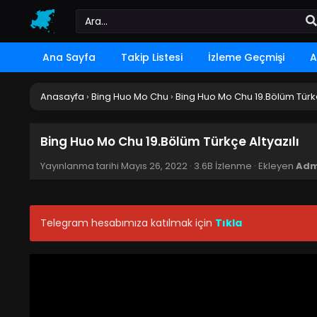
Ana Sayfa
Takip Listesi
İzleme Geçmişi
A
Anasayfa
›
Bing Huo Mo Chu
›
Bing Huo Mo Chu 19.Bölüm Türkç
Bing Huo Mo Chu 19.Bölüm Türkçe Altyazılı
Yayınlanma tarihi
Mayıs 26, 2022
·
3.6B İzlenme
· Ekleyen
Adm
Telegram hesabımıza katılmak için
Tıkla