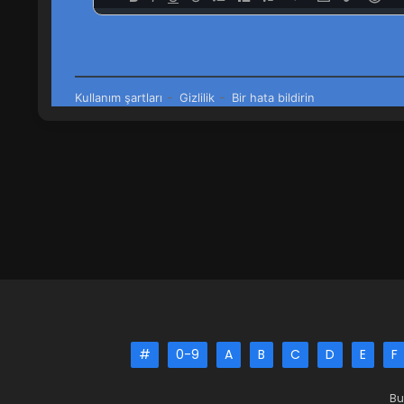
#
0-9
A
B
C
D
E
F
Bu