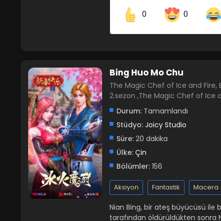
0
0
Share on Facebook
Bing Huo Mo Chu
The Magic Chef of Ice and Fir
2.sezon ,The Magic Chef of Ice a
Durum:
Tamamlandı
Stüdyo:
Joicy Studio
Süre:
20 dakika
Ülke:
Çin
Bölümler:
156
Aksiyon
Fantastik
Macera
Nian Bing, bir ateş büyücüsü ile
tarafından öldürüldükten sonra Ni