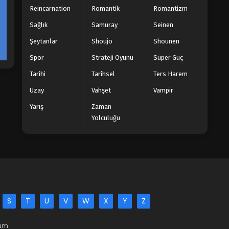
Reincarnation
Romantik
Romantizm
Sağlık
Samuray
Seinen
Şeytanlar
Shoujo
Shounen
Spor
Strateji Oyunu
Süper Güç
Tarihi
Tarihsel
Ters Harem
Uzay
Vahşet
Vampir
Yarış
Zaman
Yolculuğu
S
T
U
V
W
X
Y
Z
Tüm