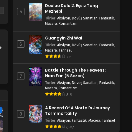
Blm 3 - Bing Huo Mo Chu 3.Bölüm - Aralık
Douluo Dalu 2: Eşsiz Tang
19, 2021
Mezhebi
5
,
Türler
:
Aksiyon
,
Dövüş Sanatları
,
Fantastik
,
Bing Huo Mo Chu 2.Bölüm
Macera
,
Romantizm
i?
Blm 2 - Bing Huo Mo Chu 2.Bölüm - Aralık
12, 2021
Guangyin Zhi Wai
6
Türler
:
Aksiyon
,
Dövüş Sanatları
,
Fantastik
,
e
Bing Huo Mo Chu 1.Bölüm
Macera
,
Tarihsel
Blm 1 - Bing Huo Mo Chu 1.Bölüm - Aralık 11,
7.5
2021
Battle Through The Heavens:
Nian Fan (5.Sezon)
7
Türler
:
Aksiyon
,
Dövüş Sanatları
,
Fantastik
,
Macera
,
Romantizm
8.6
A Record Of A Mortal’s Journey
e
To Immortality
8
Türler
:
Aksiyon
,
Fantastik
,
Macera
,
Tarihsel
8.47