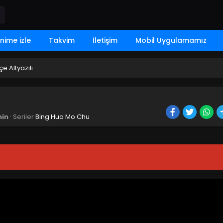
nime izle
Takvim
İletişim
Mobil Uygulamamız
e Altyazılı
in
· Seriler
Bing Huo Mo Chu