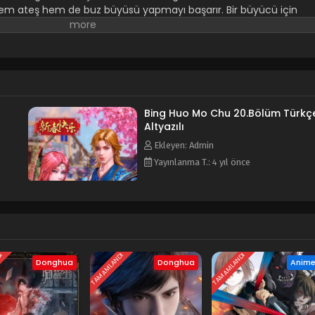
hem ateş hem de buz büyüsü yapmayı başarır. Bir büyücü için
 uçurumdan düşer ve yaşlı bir adam tarafından kurtarılır.
 daha önce hiç tatmadığı kadar lezzetli bir yemek verir. İhtiyarın
ndırılan dahi bir şef olduğu ortaya çıkar. Ve ne olursa olsun Nian
r! Nian Bing, en büyük şef olmayı hedeflerken intikam alabilecek m
menin diğer isimleri: The Magic Chef of Ice and Fire Bing Huo Mo
Bing Huo Mo Chu 20.Bölüm Türkç
Altyazılı
Ekleyen: Admin
Yayınlanma T.: 4 yıl önce
DI
TAMAMLANDI
TAMAMLANDI
Donghua
Donghua
Anim