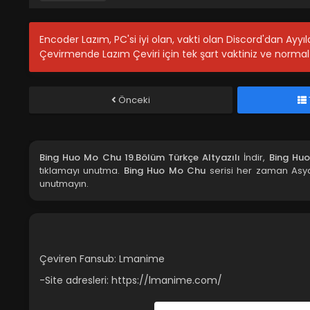
Encoder Lazım, PC'si iyi olan, vakti olan Discord'dan Ayy
Çevirmende Lazım Çeviri için tek şart vaktiniz ve normal 
Önceki
Bing Huo Mo Chu 19.Bölüm Türkçe Altyazılı
İndir,
Bing Huo
tıklamayı unutma.
Bing Huo Mo Chu
serisi her zaman Asya
unutmayın.
Çeviren Fansub: Lmanime
-Site adresleri: https://lmanime.com/