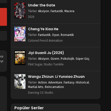
26, 2022
Under the Gate
Türler
:
Aksiyon
,
Fantastik
,
Macera
Bing Huo Mo Chu 12.Bölüm
2026
Blm 12 - Bing Huo Mo Chu 12.Bölüm - Şubat
19, 2022
Cheng Ye Xiao He
Türler
:
Fantastik
,
Oyun
,
Romantik
Bing Huo Mo Chu 11.Bölüm
Colored Pencil Animation
Blm 11 - Bing Huo Mo Chu 11.Bölüm - Şubat
12, 2022
Jiyi Guanli Ju (2026)
na
Türler
:
Aksiyon
,
Gizem
,
Psikolojik
,
Süper Güç
Bing Huo Mo Chu 10.Bölüm
yi
Flint Sugar, Studio Tumble
Blm 10 - Bing Huo Mo Chu 10.Bölüm - Şubat
5, 2022
Wangu Zhizun: Li Yunxiao Zhuan
Türler
:
Action
Bing Huo Mo Chu 9.Bölüm
,
Adventure
,
Fantasy
,
Historical
,
Martial Arts
,
Reincarnation
Blm 9 - Bing Huo Mo Chu 9.Bölüm - Ocak
Dancing CG Studio
29, 2022
Bing Huo Mo Chu 8.Bölüm
Popüler Seriler