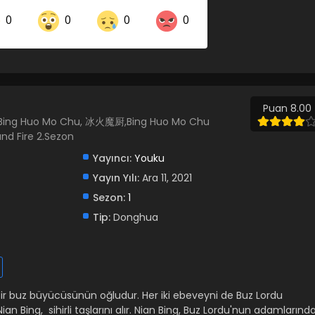
0
0
0
0
Share on LinkedIn
Share on Twitter
Share on Pinterest
Puan 8.00
e, Bing Huo Mo Chu, 冰火魔厨,Bing Huo Mo Chu
nd Fire 2.Sezon
Yayıncı:
Youku
Yayın Yılı:
Ara 11, 2021
Sezon:
1
Tip:
Donghua
 bir buz büyücüsünün oğludur. Her iki ebeveyni de Buz Lordu
an Bing, sihirli taşlarını alır. Nian Bing, Buz Lordu'nun adamlarınd