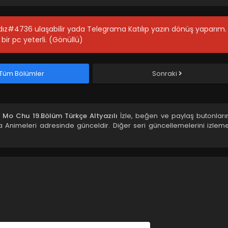
ıldız#4736 ulaşabilir yada Telegrama Katılıp yazın dönüş yaparım.
bir pc yeterli. (Gönüllü)
Tüm Bölümler
Sonraki
 Mo Chu 19.Bölüm Türkçe Altyazılı
İzle, beğen ve paylaş butonları
 Animeleri adresinde günceldir. Diğer seri güncellemelerini izleme