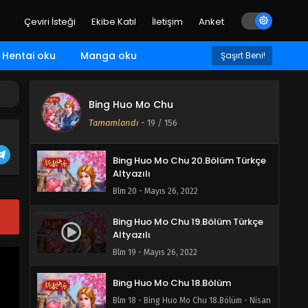
Blm 23 - Mayıs 26, 2022
Çeviri İsteği
Ekibe Katıl
İletişim
Anket
Bing Huo Mo Chu 22.Bölüm Türkçe
Altyazılı
Hentai oku
Manga oku
Şaşırt Beni!
Blm 22 - Mayıs 26, 2022
Bing Huo Mo Chu 21.Bölüm Türkçe
Bing Huo Mo Chu
Altyazılı
Tamamlandı
-
19
/ 156
Blm 21 - Mayıs 26, 2022
Bing Huo Mo Chu 20.Bölüm Türkçe
Altyazılı
Blm 20 - Mayıs 26, 2022
Bing Huo Mo Chu 19.Bölüm Türkçe
Altyazılı
Blm 19 - Mayıs 26, 2022
Bing Huo Mo Chu 18.Bölüm
Blm 18 - Bing Huo Mo Chu 18.Bölüm - Nisan