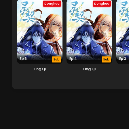
Donghua
Donghua
Ep 5
Ep 4
Ep 3
Sub
Sub
Ling Qi
Ling Qi