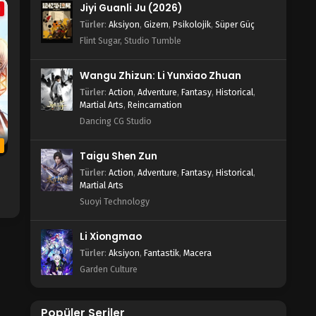
Jiyi Guanli Ju (2026)
a
Türler
:
Aksiyon
,
Gizem
,
Psikolojik
,
Süper Güç
Flint Sugar, Studio Tumble
Wangu Zhizun: Li Yunxiao Zhuan
Türler
:
Action
,
Adventure
,
Fantasy
,
Historical
,
Martial Arts
,
Reincarnation
Dancing CG Studio
b
Taigu Shen Zun
Türler
:
Action
,
Adventure
,
Fantasy
,
Historical
,
Martial Arts
Suoyi Technology
Li Xiongmao
Türler
:
Aksiyon
,
Fantastik
,
Macera
Garden Culture
Popüler Seriler