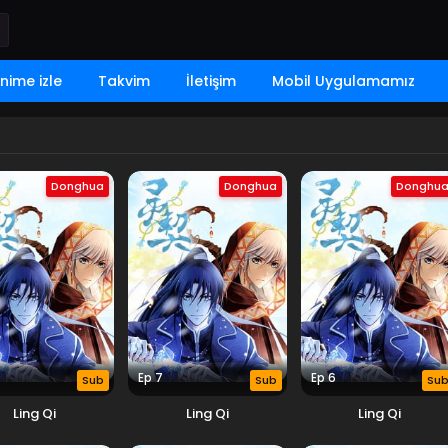
nime izle
Takvim
İletişim
Mobil Uygulamamız
Donghua
Donghua
Donghu
Ep 7
Ep 6
Sub
Sub
Su
Ling Qi
Ling Qi
Ling Qi