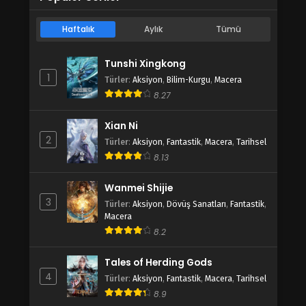
Haftalık
Aylık
Tümü
Tunshi Xingkong
1
Türler
:
Aksiyon
,
Bilim-Kurgu
,
Macera
8.27
Xian Ni
2
Türler
:
Aksiyon
,
Fantastik
,
Macera
,
Tarihsel
8.13
Wanmei Shijie
3
Türler
:
Aksiyon
,
Dövüş Sanatları
,
Fantastik
,
Macera
8.2
Tales of Herding Gods
4
Türler
:
Aksiyon
,
Fantastik
,
Macera
,
Tarihsel
8.9