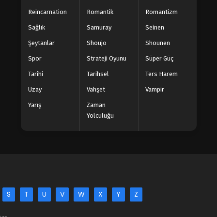
Reincarnation
Romantik
Romantizm
Sağlık
Samuray
Seinen
Şeytanlar
Shoujo
Shounen
Spor
Strateji Oyunu
Süper Güç
Tarihi
Tarihsel
Ters Harem
Uzay
Vahşet
Vampir
Yarış
Zaman
Yolculuğu
S
T
U
V
W
X
Y
Z