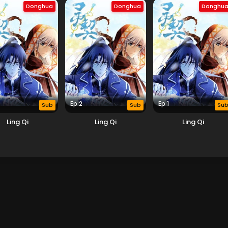
Donghua
Donghua
Donghu
Ep 2
Ep 1
Sub
Sub
Su
Ling Qi
Ling Qi
Ling Qi