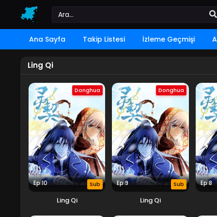
Ana Sayfa
Takip Listesi
İzleme Geçmişi
A
Ling Qi
Donghua
Donghua
Ep 10
Ep 9
Ep 8
Sub
Sub
Ling Qi
Ling Qi