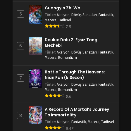
Guangyin Zhi Wai
5
Türler
:
Aksiyon
,
Dövüş Sanatları
,
Fantastik
,
Macera
,
Tarihsel
7.5
Douluo Dalu 2: Eşsiz Tang
Mezhebi
6
Türler
:
Aksiyon
,
Dövüş Sanatları
,
Fantastik
,
Macera
,
Romantizm
Battle Through The Heavens:
Nian Fan (5.Sezon)
7
Türler
:
Aksiyon
,
Dövüş Sanatları
,
Fantastik
,
Macera
,
Romantizm
8.6
A Record Of A Mortal’s Journey
To Immortality
8
Türler
:
Aksiyon
,
Fantastik
,
Macera
,
Tarihsel
8.47