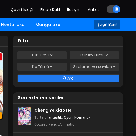
Çeviri İsteği
Ekibe Katıl
İletişim
Anket
Hentai oku
Manga oku
Şaşırt Beni!
Filtre
Tür
Tümü
Durum
Tümü
a
Tip
Tümü
Sıralama
Varsayılan
Ara
Son eklenen seriler
Cheng Ye Xiao He
b
Türler
:
Fantastik
,
Oyun
,
Romantik
Colored Pencil Animation