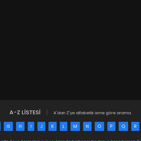
A-Z LİSTESİ
A'dan Z'ye alfabetik isme göre arama.
G
H
I
J
K
L
M
N
O
P
Q
R