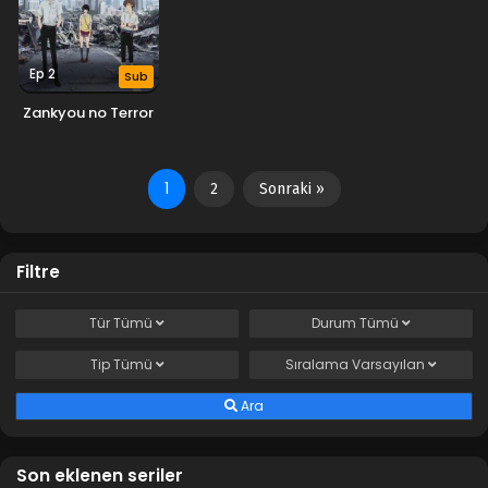
Ep 2
Sub
Zankyou no Terror
1
2
Sonraki »
Filtre
Tür
Tümü
Durum
Tümü
Tip
Tümü
Sıralama
Varsayılan
Ara
Son eklenen seriler