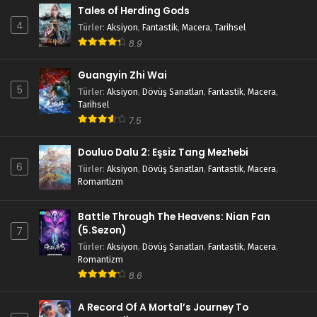
Tales of Herding Gods
4
Türler
:
Aksiyon
,
Fantastik
,
Macera
,
Tarihsel
8.9
Guangyin Zhi Wai
5
Türler
:
Aksiyon
,
Dövüş Sanatları
,
Fantastik
,
Macera
,
Tarihsel
7.5
Douluo Dalu 2: Eşsiz Tang Mezhebi
6
Türler
:
Aksiyon
,
Dövüş Sanatları
,
Fantastik
,
Macera
,
Romantizm
Battle Through The Heavens: Nian Fan
(5.Sezon)
7
Türler
:
Aksiyon
,
Dövüş Sanatları
,
Fantastik
,
Macera
,
Romantizm
8.6
A Record Of A Mortal’s Journey To