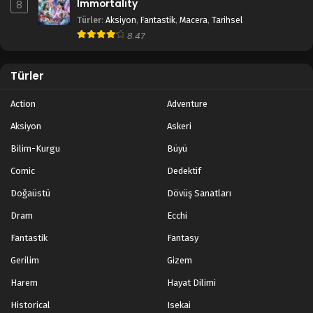
Immortality
8
Türler
:
Aksiyon
,
Fantastik
,
Macera
,
Tarihsel
8.47
Türler
Action
Adventure
Aksiyon
Askeri
Bilim-Kurgu
Büyü
Comic
Dedektif
Doğaüstü
Dövüş Sanatları
Dram
Ecchi
Fantastik
Fantasy
Gerilim
Gizem
Harem
Hayat Dilimi
Historical
Isekai