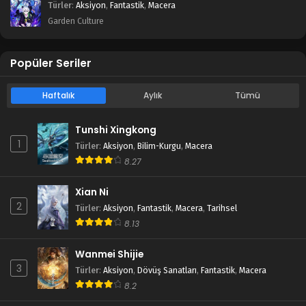
Türler
:
Aksiyon
,
Fantastik
,
Macera
Garden Culture
Popüler Seriler
Haftalık
Aylık
Tümü
Tunshi Xingkong
1
Türler
:
Aksiyon
,
Bilim-Kurgu
,
Macera
8.27
Xian Ni
2
Türler
:
Aksiyon
,
Fantastik
,
Macera
,
Tarihsel
8.13
Wanmei Shijie
3
Türler
:
Aksiyon
,
Dövüş Sanatları
,
Fantastik
,
Macera
8.2