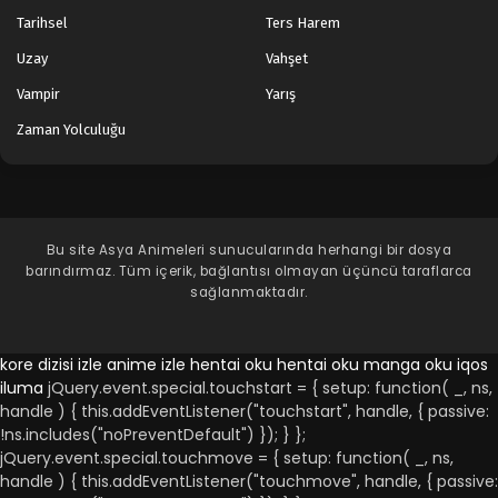
Tarihsel
Ters Harem
Uzay
Vahşet
Vampir
Yarış
Zaman Yolculuğu
Bu site
Asya Animeleri
sunucularında herhangi bir dosya
barındırmaz. Tüm içerik, bağlantısı olmayan üçüncü taraflarca
sağlanmaktadır.
kore dizisi izle
anime izle
hentai oku
hentai oku
manga oku
iqos
iluma
jQuery.event.special.touchstart = { setup: function( _, ns,
handle ) { this.addEventListener("touchstart", handle, { passive:
!ns.includes("noPreventDefault") }); } };
jQuery.event.special.touchmove = { setup: function( _, ns,
handle ) { this.addEventListener("touchmove", handle, { passive: