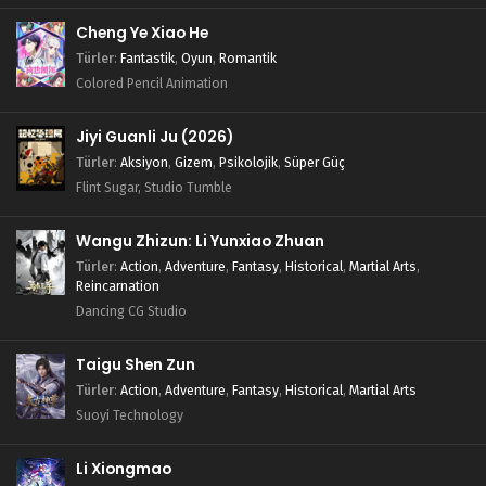
Cheng Ye Xiao He
Türler
:
Fantastik
,
Oyun
,
Romantik
Colored Pencil Animation
Jiyi Guanli Ju (2026)
Türler
:
Aksiyon
,
Gizem
,
Psikolojik
,
Süper Güç
Flint Sugar, Studio Tumble
Wangu Zhizun: Li Yunxiao Zhuan
Türler
:
Action
,
Adventure
,
Fantasy
,
Historical
,
Martial Arts
,
Reincarnation
Dancing CG Studio
Taigu Shen Zun
Türler
:
Action
,
Adventure
,
Fantasy
,
Historical
,
Martial Arts
Suoyi Technology
Li Xiongmao