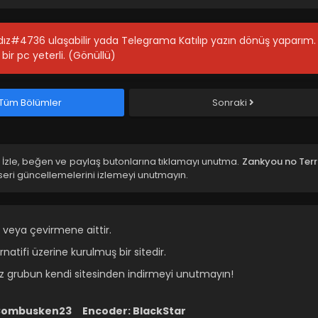
ıldız#4736 ulaşabilir yada Telegrama Katılıp yazın dönüş yaparım.
bir pc yeterli. (Gönüllü)
Tüm Bölümler
Sonraki
İzle, beğen ve paylaş butonlarına tıklamayı unutma.
Zankyou no Terr
seri güncellemelerini izlemeyi unutmayın.
 veya çevirmene aittir.
atifi üzerine kurulmuş bir sitedir.
ız grubun kendi sitesinden indirmeyi unutmayın!
Combusken23
Encoder:
BlackStar