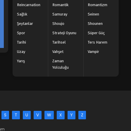
Reincarnation
Romantik
Romantizm
Sağlık
Samuray
Seinen
Şeytanlar
Shoujo
Shounen
Spor
Strateji Oyunu
Süper Güç
Tarihi
Tarihsel
Ters Harem
Uzay
Vahşet
Vampir
Yarış
Zaman
Yolculuğu
S
T
U
V
W
X
Y
Z
Tüm