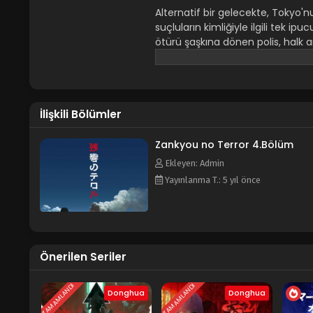
Alternatif bir gelecekte, Tokyo'n
suçluların kimliğiyle ilgili tek i
ötürü şaşkına dönen polis, halk 
sorumlu tutacağı bir suç dehası
korkunç planlarını uygulamaktad
bu iki genç, bir araya gelerek in
çekmekte kararlı Sfenks adlı gizl
İlişkili Bölümler
Terror in Tokyo Terror of Re
Zankyou no Terror 4.Bölüm
Ekleyen: Admin
Yayınlanma T.: 5 yıl önce
Önerilen Seriler
TAMAMLANDI
TAMAMLANDI
Donghua
Donghua