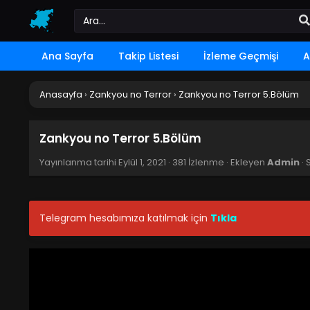
Ana Sayfa
Takip Listesi
İzleme Geçmişi
A
Anasayfa
›
Zankyou no Terror
›
Zankyou no Terror 5.Bölüm
Zankyou no Terror 5.Bölüm
Yayınlanma tarihi
Eylül 1, 2021
·
381 İzlenme
· Ekleyen
Admin
· 
Telegram hesabımıza katılmak için
Tıkla