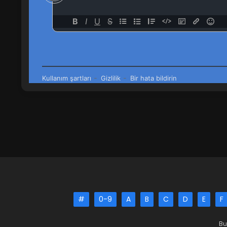
#
0-9
A
B
C
D
E
F
Bu