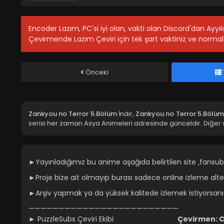
Encoder Lazım, PC'si iyi olan, vakti olan Discord'dan Ayy
Çevirmende Lazım Çeviri için tek şart vaktiniz ve normal 
Önceki
Zankyou no Terror 5.Bölüm
İndir,
Zankyou no Terror 5.Bölüm
serisi her zaman Asya Animeleri adresinde günceldir. Diğer 
►Yayınladığımız bu anime aşağıda belirtilen site ,fansub
►Proje bize ait olmayıp burası sadece online izleme altern
►Arşiv yapmak ya da yüksek kalitede izlemek istiyorsan
—————————————————————————
► PuzzleSubs Çeviri Ekibi
Çevirmen: