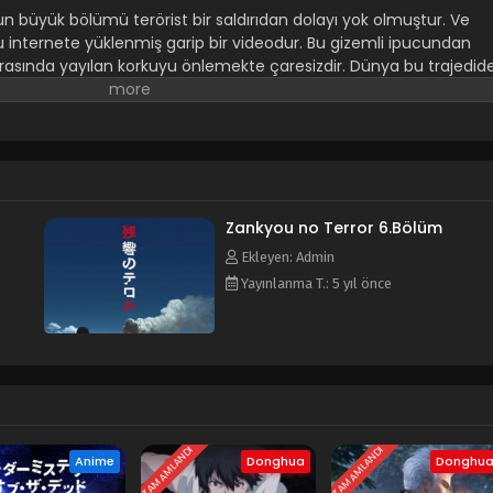
un büyük bölümü terörist bir saldırıdan dolayı yok olmuştur. Ve
pucu internete yüklenmiş garip bir videodur. Bu gizemli ipucundan
arasında yayılan korkuyu önlemekte çaresizdir. Dünya bu trajedid
nı ararken, iki gizemli genç -aslında var olmaması gereken- usta
ırlar. Dokuz ve On İki isimleriyle dünyada yaşamaya lanetlenmiş
sanları rüyalarından uyandırmakta ve dünyaya doğrulttukları tetiği
i örgütü oluştururlar. Animenin diğer adları: Terror in Resonance
sonance 残響のテロル
Zankyou no Terror 6.Bölüm
Ekleyen: Admin
Yayınlanma T.: 5 yıl önce
TAMAMLANDI
TAMAMLANDI
Anime
Donghua
Donghu