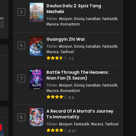
Douluo Dalu 2: Eşsiz Tang
Mezhebi
5
en
Türler
:
Aksiyon
,
Dövüş Sanatları
,
Fantastik
,
ca
Macera
,
Romantizm
Guangyin Zhi Wai
6
Türler
:
Aksiyon
,
Dövüş Sanatları
,
Fantastik
,
Macera
,
Tarihsel
7.5
Battle Through The Heavens:
Nian Fan (5.Sezon)
7
Türler
:
Aksiyon
,
Dövüş Sanatları
,
Fantastik
,
Macera
,
Romantizm
8.6
A Record Of A Mortal’s Journey
To Immortality
8
Türler
:
Aksiyon
,
Fantastik
,
Macera
,
Tarihsel
a
8.47