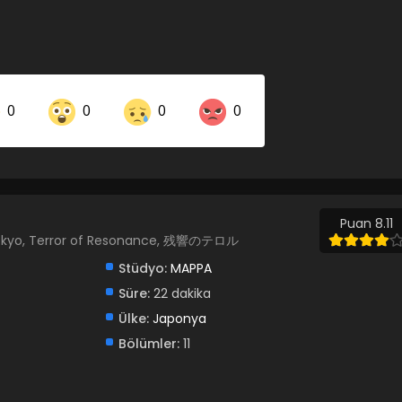
0
0
0
0
Share on LinkedIn
Share on Twitter
Share on Pinterest
Puan 8.11
n Tokyo, Terror of Resonance, 残響のテロル
Stüdyo:
MAPPA
Süre:
22 dakika
Ülke:
Japonya
Bölümler:
11