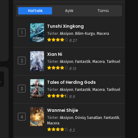
Haftalık
Aylık
Tümü
Tunshi Xingkong
1
Türler
:
Aksiyon
,
Bilim-Kurgu
,
Macera
8.27
Xian Ni
2
Türler
:
Aksiyon
,
Fantastik
,
Macera
,
Tarihsel
8.13
Tales of Herding Gods
3
Türler
:
Aksiyon
,
Fantastik
,
Macera
,
Tarihsel
8.9
Wanmei Shijie
4
Türler
:
Aksiyon
,
Dövüş Sanatları
,
Fantastik
,
Macera
8.2