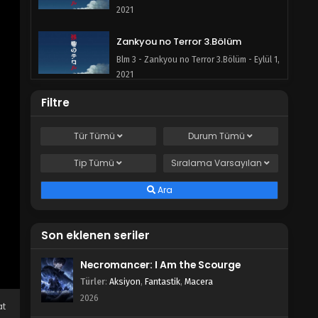
2021
Zankyou no Terror 3.Bölüm
Blm 3 - Zankyou no Terror 3.Bölüm - Eylül 1,
2021
Filtre
Zankyou no Terror 2.Bölüm
Blm 2 - Zankyou no Terror 2.Bölüm - Eylül 1,
Tür
Tümü
Durum
Tümü
2021
Tip
Tümü
Sıralama
Varsayılan
Zankyou no Terror 1.Bölüm
Blm 1 - Zankyou no Terror 1.Bölüm - Eylül 1,
Ara
2021
Son eklenen seriler
Necromancer: I Am the Scourge
Türler
:
Aksiyon
,
Fantastik
,
Macera
2026
at