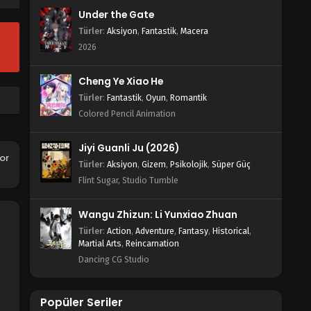
Under the Gate
Türler
:
Aksiyon
,
Fantastik
,
Macera
2026
Cheng Ye Xiao He
Türler
:
Fantastik
,
Oyun
,
Romantik
Colored Pencil Animation
Jiyi Guanli Ju (2026)
or
Türler
:
Aksiyon
,
Gizem
,
Psikolojik
,
Süper Güç
Flint Sugar, Studio Tumble
Wangu Zhizun: Li Yunxiao Zhuan
Türler
:
Action
,
Adventure
,
Fantasy
,
Historical
,
Martial Arts
,
Reincarnation
Dancing CG Studio
Popüler Seriler