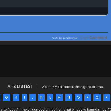
A-Z LİSTESİ
A'dan Z'ye alfabetik isme göre arama.
G
H
I
J
K
L
M
N
O
P
Q
R
 site
Asya Animeleri
sunucularında herhangi bir dosya barındırmaz. 