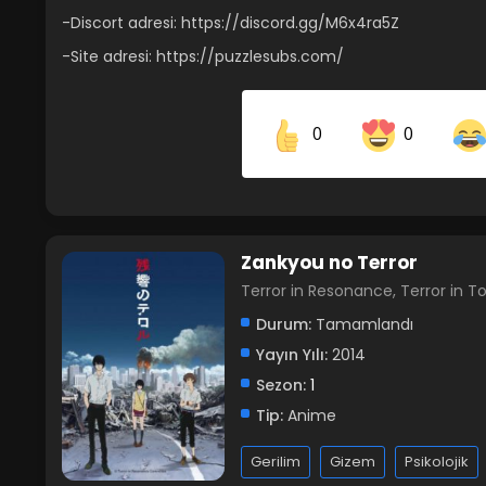
-Discort adresi: https://discord.gg/M6x4ra5Z
-Site adresi: https://puzzlesubs.com/
0
0
Share on Facebook
Zankyou no Terror
Terror in Resonance, Terror i
Durum:
Tamamlandı
Yayın Yılı:
2014
Sezon:
1
Tip:
Anime
Gerilim
Gizem
Psikolojik