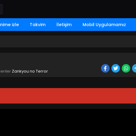
nime izle
Takvim
İletişim
Mobil Uygulamamız
Seriler
Zankyou no Terror