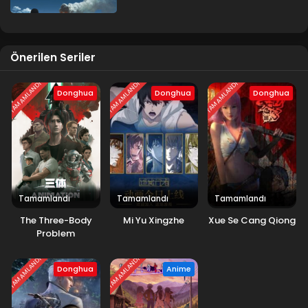
Önerilen Seriler
TAMAMLANDI
TAMAMLANDI
TAMAMLANDI
Donghua
Donghua
Donghua
Tamamlandı
Tamamlandı
Tamamlandı
The Three-Body
Mi Yu Xingzhe
Xue Se Cang Qiong
Problem
TAMAMLANDI
TAMAMLANDI
Donghua
Anime