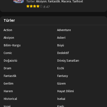
Türler
:
Aksiyon
,
Fantastik
,
Macera
,
Tarihsel
8.47
Türler
Action
Adventure
Aksiyon
Askeri
Bilim-Kurgu
Büyü
Comic
Dedektif
Doğaüstü
Dövüş Sanatları
Dram
Ecchi
Fantastik
Fantasy
Gerilim
Gizem
Harem
Hayat Dilimi
Historical
Isekai
Josei
Kanlı