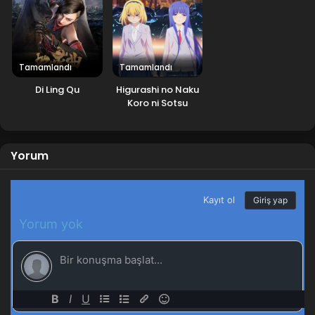
Tamamlandı
Tamamlandı
Di Ling Qu
Higurashi no Naku
Koro ni Sotsu
Yorum