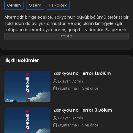
Gerilim
Gizem
Psikolojik
Alternatif bir gelecekte, Tokyo'nun büyük bölümü terörist bir
saldırıdan dolayı yok olmuştur. Ve suçluların kimliğiyle ilgili
tek ipucu internete yüklenmiş garip bir videodur. Bu gizemli
ipucundan ötürü şaşkına dönen polis, halk arasında yayılan
korkuyu önlemekte çaresizdir. Dünya bu trajediden sorumlu
tutacağı bir suç dehasını ararken, iki gizemli genç -aslında
var olmaması gereken- ustaca korkunç planlarını
İlişkili Bölümler
uygulamaktadırlar. Dokuz ve On İki isimleriyle dünyada
yaşamaya lanetlenmiş bu iki genç, bir araya gelerek
insanları rüyalarından uyandırmakta ve dünyaya
Zankyou no Terror 1.Bölüm
doğrulttukları tetiği çekmekte kararlı Sfenks adlı gizli örgütü
Ekleyen: Admin
oluştururlar. Animenin diğer adları: Terror in Resonance
Yayınlanma T.: 5 yıl önce
Terror in Tokyo Terror of Resonance 残響のテロル
Zankyou no Terror 3.Bölüm
Ekleyen: Admin
Yayınlanma T.: 5 yıl önce