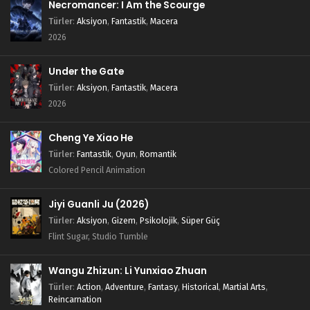
Necromancer: I Am the Scourge
Türler
:
Aksiyon
,
Fantastik
,
Macera
2026
Under the Gate
Türler
:
Aksiyon
,
Fantastik
,
Macera
2026
Cheng Ye Xiao He
Türler
:
Fantastik
,
Oyun
,
Romantik
Colored Pencil Animation
Jiyi Guanli Ju (2026)
Türler
:
Aksiyon
,
Gizem
,
Psikolojik
,
Süper Güç
Flint Sugar, Studio Tumble
Wangu Zhizun: Li Yunxiao Zhuan
Türler
:
Action
,
Adventure
,
Fantasy
,
Historical
,
Martial Arts
,
Reincarnation