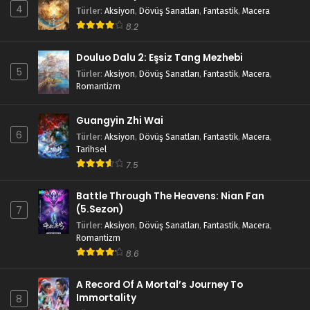
4
Türler
:
Aksiyon
,
Dövüş Sanatları
,
Fantastik
,
Macera
8.2
Douluo Dalu 2: Eşsiz Tang Mezhebi
5
Türler
:
Aksiyon
,
Dövüş Sanatları
,
Fantastik
,
Macera
,
Romantizm
Guangyin Zhi Wai
6
Türler
:
Aksiyon
,
Dövüş Sanatları
,
Fantastik
,
Macera
,
Tarihsel
7.5
Battle Through The Heavens: Nian Fan
(5.Sezon)
7
Türler
:
Aksiyon
,
Dövüş Sanatları
,
Fantastik
,
Macera
,
Romantizm
8.6
A Record Of A Mortal’s Journey To
Immortality
8