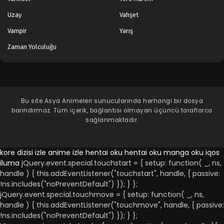
Uzay
Vahşet
Vampir
Yarış
Zaman Yolculuğu
Bu site
Asya Animeleri
sunucularında herhangi bir dosya
barındırmaz. Tüm içerik, bağlantısı olmayan üçüncü taraflarca
sağlanmaktadır.
kore dizisi izle
anime izle
hentai oku
hentai oku
manga oku
iqos
iluma
jQuery.event.special.touchstart = { setup: function( _, ns,
handle ) { this.addEventListener("touchstart", handle, { passive:
!ns.includes("noPreventDefault") }); } };
jQuery.event.special.touchmove = { setup: function( _, ns,
handle ) { this.addEventListener("touchmove", handle, { passive:
!ns.includes("noPreventDefault") }); } };