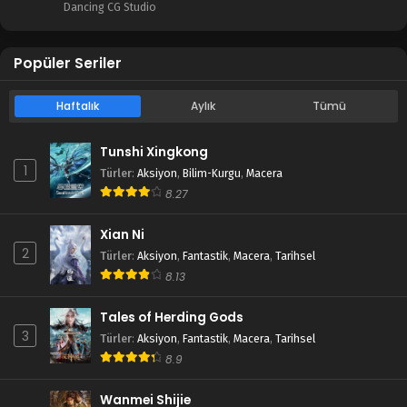
Dancing CG Studio
Popüler Seriler
Haftalık
Aylık
Tümü
Tunshi Xingkong
1
Türler
:
Aksiyon
,
Bilim-Kurgu
,
Macera
8.27
Xian Ni
2
Türler
:
Aksiyon
,
Fantastik
,
Macera
,
Tarihsel
8.13
Tales of Herding Gods
3
Türler
:
Aksiyon
,
Fantastik
,
Macera
,
Tarihsel
8.9
Wanmei Shijie