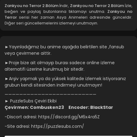
Zankyou no Terror 2.Bölüm
İndir,
Zankyou no Terror 2.Bölüm
İzle,
beğen ve paylaş butonlarına tıklamayı unutma.
Zankyou no
Terror
serisi her zaman Asya Animeleri adresinde günceldir.
Diğer seri güncellemelerini izlemeyi unutmayın.
►Yayınladığımız bu anime aşağıda belirtilen site ,fansub
veya çevirmene aittir.
►Proje bize ait olmayıp burası sadece online izleme
alternatifi üzerine kurulmuş bir sitedir.
►Arşiv yapmak ya da yüksek kalitede izlemek istiyorsanız
grubun kendi sitesinden indirmeyi unutmayın!
—————————————————————————
► PuzzleSubs Çeviri Ekibi
Çevirmen:
Combusken23
Encoder:
BlackStar
-Discort adresi: https://discord.gg/M6x4ra5Z
-Site adresi: https://puzzlesubs.com/