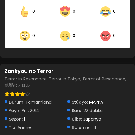
0
0
0
0
0
0
Zankyou no Terror
Terror in Resonance, Terror in Tokyo, Terror of Resonance,
残響のテロル
Durum:
Tamamlandı
Stüdyo:
MAPPA
Yayın Yılı:
2014
Süre:
22 dakika
Sezon:
1
Ülke:
Japonya
Tip:
Anime
Bölümler:
11