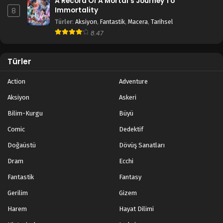
A Record Of A Mortal’s Journey To
Immortality
8
Türler
:
Aksiyon
,
Fantastik
,
Macera
,
Tarihsel
8.47
Türler
Action
Adventure
Aksiyon
Askeri
Bilim-Kurgu
Büyü
Comic
Dedektif
Doğaüstü
Dövüş Sanatları
Dram
Ecchi
Fantastik
Fantasy
Gerilim
Gizem
Harem
Hayat Dilimi