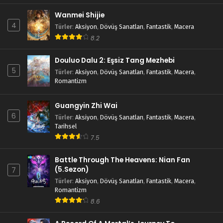
Wanmei Shijie
4
Türler
:
Aksiyon
,
Dövüş Sanatları
,
Fantastik
,
Macera
8.2
Douluo Dalu 2: Eşsiz Tang Mezhebi
5
Türler
:
Aksiyon
,
Dövüş Sanatları
,
Fantastik
,
Macera
,
Romantizm
Guangyin Zhi Wai
6
Türler
:
Aksiyon
,
Dövüş Sanatları
,
Fantastik
,
Macera
,
Tarihsel
7.5
Battle Through The Heavens: Nian Fan
(5.Sezon)
7
Türler
:
Aksiyon
,
Dövüş Sanatları
,
Fantastik
,
Macera
,
Romantizm
8.6