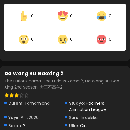
Da Wang Bu Gaoxing 2.Sezon 3.Bölüm
0
0
0
Blm 3 - Da Wang Bu Gaoxing 2.Sezon 3.Bölüm - Aralık 7,
2021
0
Da Wang Bu Gaoxing 2.Sezon 2.Bölüm
0
0
Blm 2 - Da Wang Bu Gaoxing 2.Sezon 2.Bölüm - Aralık 7,
2021
Da Wang Bu Gaoxing 2.Sezon 1.Bölüm
Da Wang Bu Gaoxing 2
Blm 1 - Da Wang Bu Gaoxing 2.Sezon 1.Bölüm - Aralık 7,
2021
The Furious Yama, The Furious Yama 2, Da Wang Bu Gao
Xing 2nd Season, 大王不高兴2
Durum:
Tamamlandı
Stüdyo:
Haoliners
Animation League
Yayın Yılı:
2020
Süre:
15 dakika
Sezon:
2
Ülke:
Çin