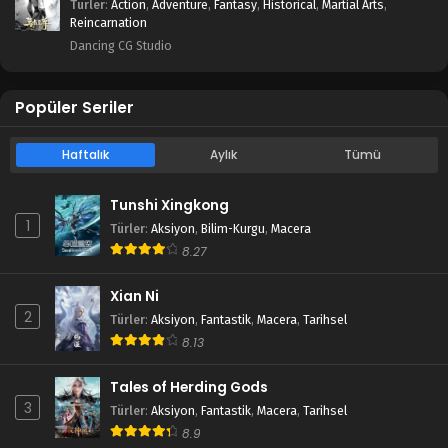
Türler
:
Action
,
Adventure
,
Fantasy
,
Historical
,
Martial Arts
,
Reincarnation
Dancing CG Studio
Popüler Seriler
Haftalık
Aylık
Tümü
Tunshi Xingkong
1
Türler
:
Aksiyon
,
Bilim-Kurgu
,
Macera
8.27
Xian Ni
2
Türler
:
Aksiyon
,
Fantastik
,
Macera
,
Tarihsel
8.13
Tales of Herding Gods
3
Türler
:
Aksiyon
,
Fantastik
,
Macera
,
Tarihsel
8.9