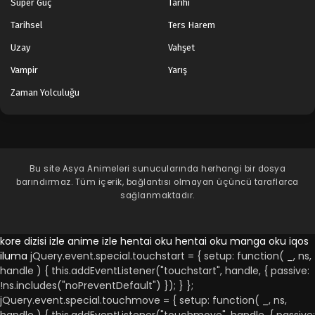
Süper Güç
Tarihi
Tarihsel
Ters Harem
Uzay
Vahşet
Vampir
Yarış
Zaman Yolculuğu
Bu site
Asya Animeleri
sunucularında herhangi bir dosya
barındırmaz. Tüm içerik, bağlantısı olmayan üçüncü taraflarca
sağlanmaktadır.
kore dizisi izle
anime izle
hentai oku
hentai oku
manga oku
iqos
iluma
jQuery.event.special.touchstart = { setup: function( _, ns,
handle ) { this.addEventListener("touchstart", handle, { passive:
!ns.includes("noPreventDefault") }); } };
jQuery.event.special.touchmove = { setup: function( _, ns,