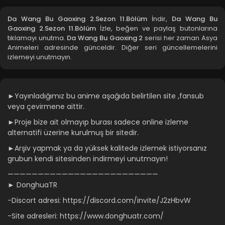
Da Wang Bu Gaoxing 2.Sezon 8.Bölüm
Da Wang Bu Gaoxing 2.Sezon 11.Bölüm
İndir,
Da Wang Bu
Gaoxing 2.Sezon 11.Bölüm
İzle, beğen ve paylaş butonlarına
Blm 8 - Da Wang Bu Gaoxing 2.Sezon 8.Bölüm - Aralık 7,
tıklamayı unutma.
Da Wang Bu Gaoxing 2
serisi her zaman Asya
2021
Animeleri adresinde günceldir. Diğer seri güncellemelerini
izlemeyi unutmayın.
Da Wang Bu Gaoxing 2.Sezon 7.Bölüm
Blm 7 - Da Wang Bu Gaoxing 2.Sezon 7.Bölüm - Aralık 7,
2021
►Yayınladığımız bu anime aşağıda belirtilen site ,fansub
veya çevirmene aittir.
Da Wang Bu Gaoxing 2.Sezon 6.Bölüm
►Proje bize ait olmayıp burası sadece online izleme
Blm 6 - Da Wang Bu Gaoxing 2.Sezon 6.Bölüm - Aralık 7,
alternatifi üzerine kurulmuş bir sitedir.
2021
►Arşiv yapmak ya da yüksek kalitede izlemek istiyorsanız
Da Wang Bu Gaoxing 2.Sezon 5.Bölüm
grubun kendi sitesinden indirmeyi unutmayın!
Blm 5 - Da Wang Bu Gaoxing 2.Sezon 5.Bölüm - Aralık 7,
—————————————————————————
2021
► DonghuaTR
-Discort adresi: https://discord.com/invite/J2zHbvW
Da Wang Bu Gaoxing 2.Sezon 4.Bölüm
Blm 4 - Da Wang Bu Gaoxing 2.Sezon 4.Bölüm - Aralık 7,
-Site adresleri: https://www.donghuatr.com/
2021