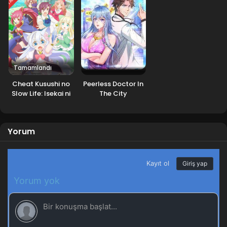
Rashii desu yo?
Tamamlandı
Cheat Kusushi no
Peerless Doctor In
Slow Life: Isekai ni
The City
Tsukurou
Drugstore
Yorum