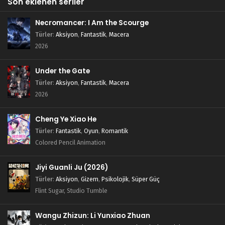
Son eklenen seriler
Necromancer: I Am the Scourge
Türler
:
Aksiyon
,
Fantastik
,
Macera
2026
Under the Gate
Türler
:
Aksiyon
,
Fantastik
,
Macera
2026
Cheng Ye Xiao He
Türler
:
Fantastik
,
Oyun
,
Romantik
Colored Pencil Animation
Jiyi Guanli Ju (2026)
Türler
:
Aksiyon
,
Gizem
,
Psikolojik
,
Süper Güç
Flint Sugar, Studio Tumble
Wangu Zhizun: Li Yunxiao Zhuan