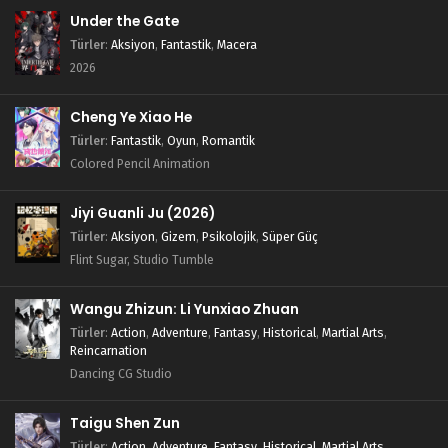
Under the Gate
Türler
:
Aksiyon
,
Fantastik
,
Macera
2026
Cheng Ye Xiao He
Türler
:
Fantastik
,
Oyun
,
Romantik
Colored Pencil Animation
Jiyi Guanli Ju (2026)
Türler
:
Aksiyon
,
Gizem
,
Psikolojik
,
Süper Güç
Flint Sugar, Studio Tumble
Wangu Zhizun: Li Yunxiao Zhuan
Türler
:
Action
,
Adventure
,
Fantasy
,
Historical
,
Martial Arts
,
Reincarnation
Dancing CG Studio
Taigu Shen Zun
Türler
:
Action
,
Adventure
,
Fantasy
,
Historical
,
Martial Arts