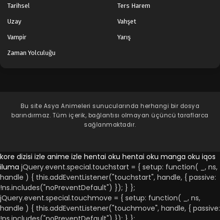
Tarihsel
Ters Harem
Uzay
Vahşet
Vampir
Yarış
Zaman Yolculuğu
Bu site
Asya Animeleri
sunucularında herhangi bir dosya
barındırmaz. Tüm içerik, bağlantısı olmayan üçüncü taraflarca
sağlanmaktadır.
kore dizisi izle
anime izle
hentai oku
hentai oku
manga oku
iqos
iluma
jQuery.event.special.touchstart = { setup: function( _, ns,
handle ) { this.addEventListener("touchstart", handle, { passive:
!ns.includes("noPreventDefault") }); } };
jQuery.event.special.touchmove = { setup: function( _, ns,
handle ) { this.addEventListener("touchmove", handle, { passive:
!ns.includes("noPreventDefault") }); } };