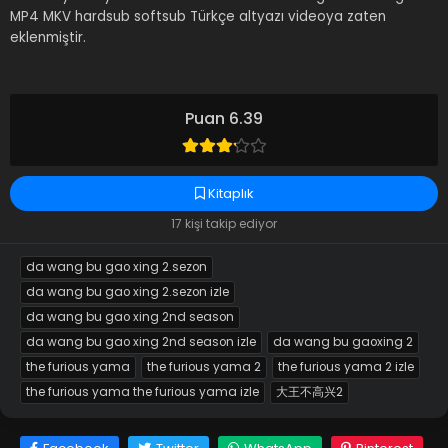
MP4 MKV hardsub softsub Türkçe altyazı videoya zaten
eklenmiştir.
Puan 6.39
Kitaplık
17 kişi takip ediyor
da wang bu gao xing 2.sezon
da wang bu gao xing 2.sezon izle
da wang bu gao xing 2nd season
da wang bu gao xing 2nd season izle
da wang bu gaoxing 2
the furious yama
the furious yama 2
the furious yama 2 izle
the furious yama the furious yama izle
大王不高兴2