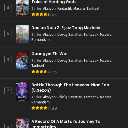
Tales of Herding Gods
4
Türler
:
Aksiyon
,
Fantastik
,
Macera
,
Tarihsel
8.9
Douluo Dalu 2: Eşsiz Tang Mezhebi
5
Türler
:
Aksiyon
,
Dövüş Sanatları
,
Fantastik
,
Macera
,
Romantizm
Guangyin Zhi Wai
6
Türler
:
Aksiyon
,
Dövüş Sanatları
,
Fantastik
,
Macera
,
Tarihsel
7.5
Battle Through The Heavens: Nian Fan
(5.Sezon)
7
Türler
:
Aksiyon
,
Dövüş Sanatları
,
Fantastik
,
Macera
,
Romantizm
8.6
A Record Of A Mortal’s Journey To
Immortality
8