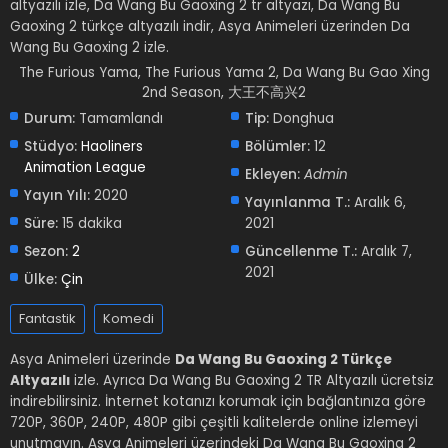
altyazılı izle, Da Wang Bu Gaoxing 2 tr altyazı, Da Wang Bu
Gaoxing 2 türkçe altyazılı indir, Asya Animeleri üzerinden Da
Wang Bu Gaoxing 2 izle.
The Furious Yama, The Furious Yama 2, Da Wang Bu Gao Xing
2nd Season, 大王不高兴2
Durum:
Tamamlandı
Tip:
Donghua
Stüdyo:
Haoliners
Bölümler:
12
Animation League
Ekleyen:
Admin
Yayın Yılı:
2020
Yayınlanma T.:
Aralık 6,
Süre:
15 dakika
2021
Sezon:
2
Güncellenme T.:
Aralık 7,
2021
Ülke:
Çin
Fantastik
Komedi
Asya Animeleri üzerinde
Da Wang Bu Gaoxing 2 Türkçe
Altyazılı
izle. Ayrıca Da Wang Bu Gaoxing 2 TR Altyazılı ücretsiz
indirebilirsiniz. İnternet kotanızı korumak için bağlantınıza göre
720P, 360P, 240P, 480P gibi çeşitli kalitelerde online izlemeyi
unutmayın. Asya Animeleri üzerindeki Da Wang Bu Gaoxing 2