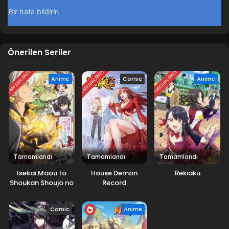
Önerilen Seriler
TAMAMLANDI
TAMAMLANDI
TAMAMLANDI
Anime
Comic
Anime
Tamamlandı
Tamamlandı
Tamamlandı
Isekai Maou to
House Demon
Rekiaku
Shoukan Shoujo no
Record
Dorei Majutsu
Comic
Anime