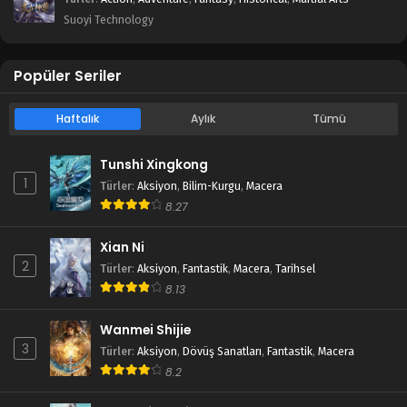
Suoyi Technology
Popüler Seriler
Haftalık
Aylık
Tümü
Tunshi Xingkong
1
Türler
:
Aksiyon
,
Bilim-Kurgu
,
Macera
8.27
Xian Ni
2
Türler
:
Aksiyon
,
Fantastik
,
Macera
,
Tarihsel
8.13
Wanmei Shijie
3
Türler
:
Aksiyon
,
Dövüş Sanatları
,
Fantastik
,
Macera
8.2