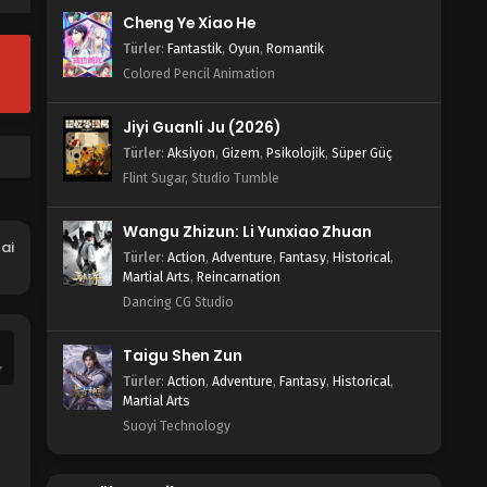
Blm 38 - Mart 1, 2024
Cheng Ye Xiao He
Türler
:
Fantastik
,
Oyun
,
Romantik
Da Zhu Zai Nian Fan 37.Bölüm
Colored Pencil Animation
Blm 37 - Şubat 24, 2024
Jiyi Guanli Ju (2026)
Da Zhu Zai Nian Fan 36.Bölüm
Türler
:
Aksiyon
,
Gizem
,
Psikolojik
,
Süper Güç
Flint Sugar, Studio Tumble
Blm 36 - Şubat 16, 2024
Wangu Zhizun: Li Yunxiao Zhuan
Da Zhu Zai Nian Fan 35.Bölüm
ai
Türler
:
Action
,
Adventure
,
Fantasy
,
Historical
,
Blm 35 - Şubat 9, 2024
Martial Arts
,
Reincarnation
Dancing CG Studio
Da Zhu Zai Nian Fan 34.Bölüm
Blm 34 - Şubat 2, 2024
Taigu Shen Zun
Türler
:
Action
,
Adventure
,
Fantasy
,
Historical
,
Martial Arts
Da Zhu Zai Nian Fan 33.Bölüm
Suoyi Technology
Blm 33 - Ocak 27, 2024