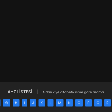
A-Z LİSTESİ
A'dan Z'ye alfabetik isme göre arama.
G
H
I
J
K
L
M
N
O
P
Q
R