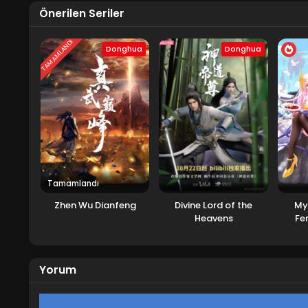
Önerilen Seriler
TAMAMLANDI
Donghua
Donghua
Tamamlandı
Zhen Wu Dianfeng
Divine Lord of the
My
Heavens
Fe
Yorum