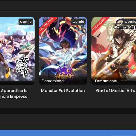
TAMAMLANDI
TAMAMLANDI
Comic
Comic
Comi
Tamamlandı
Tamamlandı
 Apprentice Is
Monster Pet Evolution
God of Martial Arts
male Empress