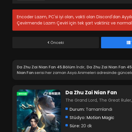
Encoder Lazım, PC'si iyi olan, vakti olan Discord'dan Ayy
Çevirmende Lazım Çeviri için tek şart vaktiniz ve normal 
Önceki
Da Zhu Zai Nian Fan 45.Bölüm
İndir,
Da Zhu Zai Nian Fan 4
Nian Fan
serisi her zaman Asya Animeleri adresinde günceldi
Da Zhu Zai Nian Fan
The Grand Lord, The Great Ru
Durum:
Tamamlandı
Stüdyo:
Motion Magic
Süre:
20 dk