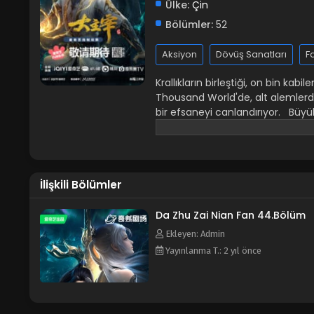
Ülke:
Çin
Bölümler:
52
Aksiyon
Dövüş Sanatları
F
Krallıkların birleştiği, on bin kab
Thousand World'de, alt alemlerden
bir efsaneyi canlandırıyor. Büyük
bir grup lordun toplandığı bir ye
ve hepsi, bu sınırsız dünyada hü
efsaneyi sergileyecek. Alev İmpa
ateş parlıyor. Dövüş Aleminin iç
İlişkili Bölümler
Tapınağında, Yüz Savaşın İmpara
Tepe'de, Ölümsüz Sahibi dünyay
Cehennem Kuşuna binerek dışarı
Da Zhu Zai Nian Fan 44.Bölüm
olma yolundaki kaderine kim hük
Ekleyen: Admin
için çabalıyor.
Yayınlanma T.: 2 yıl önce