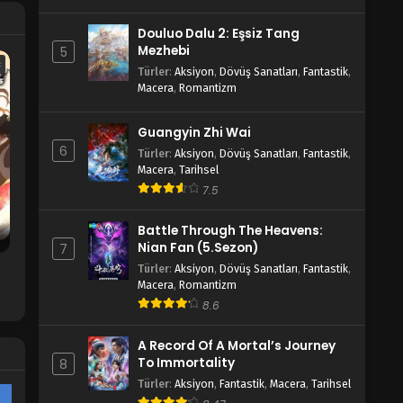
Douluo Dalu 2: Eşsiz Tang
Da Zhu Zai Nian Fan 26.Bölüm
Mezhebi
5
Blm 26 - Aralık 9, 2023
c
Türler
:
Aksiyon
,
Dövüş Sanatları
,
Fantastik
,
Macera
,
Romantizm
Da Zhu Zai Nian Fan 25.Bölüm
Guangyin Zhi Wai
Blm 25 - Aralık 2, 2023
6
Türler
:
Aksiyon
,
Dövüş Sanatları
,
Fantastik
,
Macera
,
Tarihsel
Da Zhu Zai Nian Fan 24.Bölüm
7.5
Blm 24 - Kasım 24, 2023
Battle Through The Heavens:
Nian Fan (5.Sezon)
7
Da Zhu Zai Nian Fan 23.Bölüm
Türler
:
Aksiyon
,
Dövüş Sanatları
,
Fantastik
,
Blm 23 - Kasım 17, 2023
Macera
,
Romantizm
8.6
Da Zhu Zai Nian Fan 22.Bölüm
A Record Of A Mortal’s Journey
Blm 22 - Kasım 11, 2023
To Immortality
8
Türler
:
Aksiyon
,
Fantastik
,
Macera
,
Tarihsel
Da Zhu Zai Nian Fan 21.Bölüm