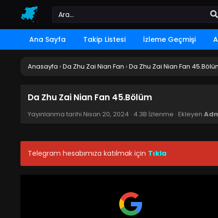
Ana Sayfa
Takip Listesi
İzleme Geçmişi
A
Anasayfa
›
Da Zhu Zai Nian Fan
›
Da Zhu Zai Nian Fan 45.Böl
Da Zhu Zai Nian Fan 45.Bölüm
Yayınlanma tarihi
Nisan 20, 2024
·
4.3B İzlenme
· Ekleyen
Adm
Telegram hesabımıza katılmak için
Tıkla