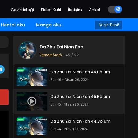
Blm 49 - Mayıs 17, 2024
Çeviri İsteği
Ekibe Katıl
İletişim
Anket
Da Zhu Zai Nian Fan 48.Bölüm
Hentai oku
Manga oku
Şaşırt Beni!
Blm 48 - Mayıs 10, 2024
Da Zhu Zai Nian Fan
Da Zhu Zai Nian Fan 47.Bölüm
Tamamlandı
-
45
/ 52
Blm 47 - Mayıs 4, 2024
Da Zhu Zai Nian Fan 46.Bölüm
Blm 46 - Nisan 26, 2024
Da Zhu Zai Nian Fan 45.Bölüm
Blm 45 - Nisan 20, 2024
Da Zhu Zai Nian Fan 44.Bölüm
Blm 44 - Nisan 13, 2024