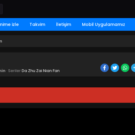
nime izle
Takvim
İletişim
Mobil Uygulamamız
üm
in
· Seriler
Da Zhu Zai Nian Fan