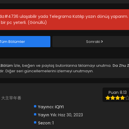
ıldız#4736 ulaşabilir yada Telegrama Katılıp yazın dönüş yaparım.
bir pc yeterli. (Gönüllü)
Tüm Bölümler
Sonraki
5.Bölüm
İzle, beğen ve paylaş butonlarına tıklamayı unutma.
Da Zhu Z
r. Diğer seri güncellemelerini izlemeyi unutmayın.
Puan 8.13
ler, 大主宰年番
Yayıncı:
iQIYI
Yayın Yılı:
Haz 30, 2023
Sezon:
1