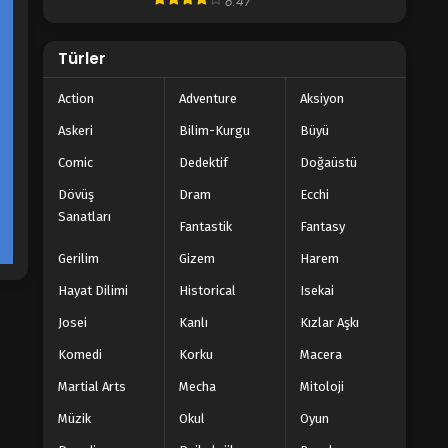
8.47
Blm 21 - Kasım 5, 2023
Türler
Da Zhu Zai Nian Fan 20.Bölüm
Action
Adventure
Aksiyon
Blm 20 - Ekim 28, 2023
Askeri
Bilim-Kurgu
Büyü
Da Zhu Zai Nian Fan 19.Bölüm
Comic
Dedektif
Doğaüstü
Blm 19 - Ekim 21, 2023
Dövüş
Dram
Ecchi
Sanatları
Fantastik
Fantasy
Da Zhu Zai Nian Fan 18.Bölüm
Gerilim
Gizem
Harem
Blm 18 - Ekim 14, 2023
Hayat Dilimi
Historical
Isekai
Da Zhu Zai Nian Fan 17.Bölüm
Josei
Kanlı
Kızlar Aşkı
Blm 17 - Ekim 7, 2023
Komedi
Korku
Macera
Martial Arts
Mecha
Mitoloji
Da Zhu Zai Nian Fan 16.Bölüm
Müzik
Okul
Oyun
Blm 16 - Ekim 2, 2023