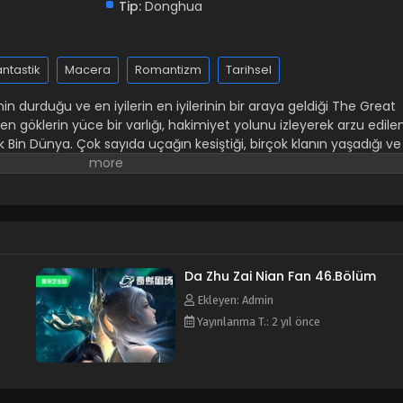
Tip:
Donghua
antastik
Macera
Romantizm
Tarihsel
ilenin durduğu ve en iyilerin en iyilerinin bir araya geldiği The Great
 göklerin yüce bir varlığı, hakimiyet yolunu izleyerek arzu edile
 Bin Dünya. Çok sayıda uçağın kesiştiği, birçok klanın yaşadığı ve
rdir. Göksel Hükümdarlar, Alt Düzlemlerden birer birer ortaya çıkac
kümdar olma yolunda ilerlerken başkalarının arzu edeceği bir
ratorunun kontrol ettiği Sonsuz Ateş Bölgesinde, göklerde binler
inde, Dövüş Atasının gücü cenneti ve yeri korkutuyor. Batı Cennet
torunun gücü mutlaktır. Binlerce mezarla dolu Kuzey Issız
a hükmediyor. Kuzey Ruhani Aleminden bir çocuk, Dokuz
 çıkar. parlak ve çeşitli dünyaya hücum ederken. Büyük Hükümd
Da Zhu Zai Nian Fan 46.Bölüm
medebilir? Büyük Bin Dünya'da birçok kişi Büyük Hükümdar olma
Ekleyen: Admin
Yayınlanma T.: 2 yıl önce