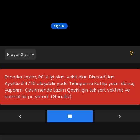
Blm 17 - Ekim 7, 2023
Da Zhu Zai Nian Fan 16.Bölüm
Blm 16 - Ekim 2, 2023
Da Zhu Zai Nian Fan 15.Bölüm
Blm 15 - Eylül 25, 2023
Da Zhu Zai Nian Fan 14.Bölüm
Encoder Lazım, PC'si iyi olan, vakti olan Discord'dan
Blm 14 - Eylül 16, 2023
Ayyıldız#4736 ulaşabilir yada Telegrama Katılıp yazın dönüş
yaparım. Çevirmende Lazım Çeviri için tek şart vaktiniz ve
normal bir pc yeterli. (Gönüllü)
Da Zhu Zai Nian Fan 13.Bölüm
Blm 13 - Eylül 9, 2023
Da Zhu Zai Nian Fan 12.Bölüm
Blm 12 - Eylül 1, 2023