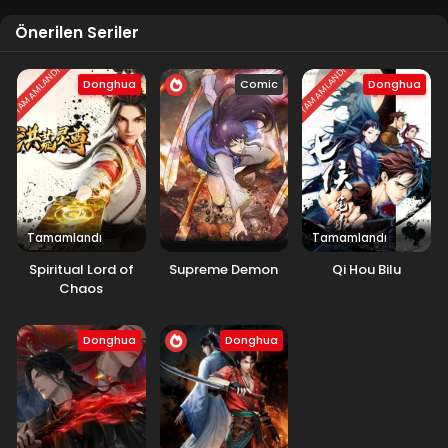
Önerilen Seriler
TAMAMLANDI
TAMAMLANDI
Donghua
Comic
Donghua
Tamamlandı
Tamamlandı
Spiritual Lord of
Supreme Demon
Qi Hou Bilu
Chaos
Donghua
Donghua