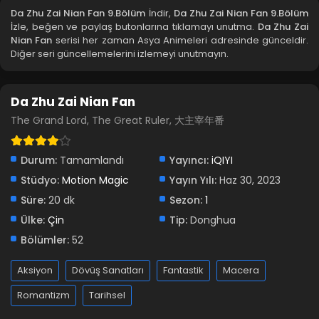
Da Zhu Zai Nian Fan 9.Bölüm
İndir,
Da Zhu Zai Nian Fan 9.Bölüm
İzle, beğen ve paylaş butonlarına tıklamayı unutma.
Da Zhu Zai
Da Zhu Zai Nian Fan 31-40.Bölüm
Nian Fan
serisi her zaman Asya Animeleri adresinde günceldir.
Diğer seri güncellemelerini izlemeyi unutmayın.
Blm 31-40 - Temmuz 9, 2023
Da Zhu Zai Nian Fan 21-30.Bölüm
Da Zhu Zai Nian Fan
Blm 21-30 - Temmuz 3, 2023
The Grand Lord, The Great Ruler, 大主宰年番
Da Zhu Zai Nian Fan 11-20.Bölüm
Durum:
Tamamlandı
Yayıncı:
iQIYI
Blm 11-20 - Temmuz 2, 2023
Stüdyo:
Motion Magic
Yayın Yılı:
Haz 30, 2023
Süre:
20 dk
Sezon:
1
Da Zhu Zai Nian Fan 1-10.Bölüm
Ülke:
Çin
Tip:
Donghua
Blm 1-10 - Haziran 30, 2023
Bölümler:
52
Aksiyon
Dövüş Sanatları
Fantastik
Macera
Romantizm
Tarihsel