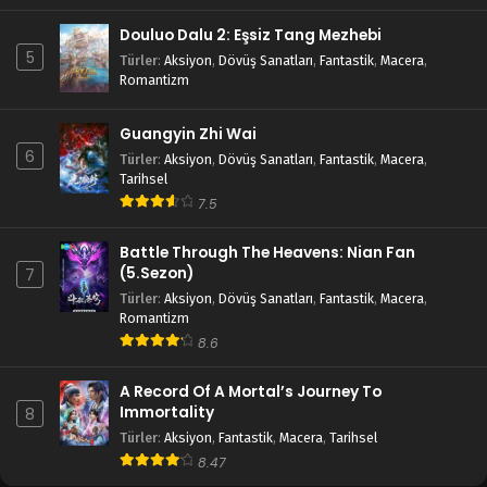
Douluo Dalu 2: Eşsiz Tang Mezhebi
5
Türler
:
Aksiyon
,
Dövüş Sanatları
,
Fantastik
,
Macera
,
Romantizm
Guangyin Zhi Wai
6
Türler
:
Aksiyon
,
Dövüş Sanatları
,
Fantastik
,
Macera
,
Tarihsel
7.5
Battle Through The Heavens: Nian Fan
(5.Sezon)
7
Türler
:
Aksiyon
,
Dövüş Sanatları
,
Fantastik
,
Macera
,
Romantizm
8.6
A Record Of A Mortal’s Journey To
Immortality
8
Türler
:
Aksiyon
,
Fantastik
,
Macera
,
Tarihsel
8.47