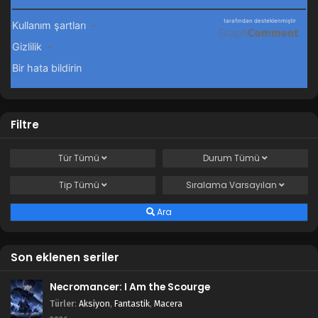
Filtre
Tür
Tümü
Durum
Tümü
Tip
Tümü
Sıralama
Varsayılan
Ara
Son eklenen seriler
Necromancer: I Am the Scourge
Türler
:
Aksiyon
,
Fantastik
,
Macera