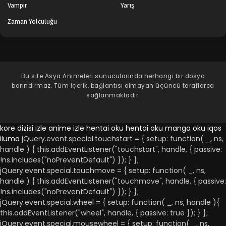
Vampir
Yarış
Zaman Yolculuğu
Bu site
Asya Animeleri
sunucularında herhangi bir dosya
barındırmaz. Tüm içerik, bağlantısı olmayan üçüncü taraflarca
sağlanmaktadır.
kore dizisi izle
anime izle
hentai oku
hentai oku
manga oku
iqos
iluma
jQuery.event.special.touchstart = { setup: function( _, ns,
handle ) { this.addEventListener("touchstart", handle, { passive:
!ns.includes("noPreventDefault") }); } };
jQuery.event.special.touchmove = { setup: function( _, ns,
handle ) { this.addEventListener("touchmove", handle, { passive:
!ns.includes("noPreventDefault") }); } };
jQuery.event.special.wheel = { setup: function( _, ns, handle ){
this.addEventListener("wheel", handle, { passive: true }); } };
jQuery.event.special.mousewheel = { setup: function( _, ns,