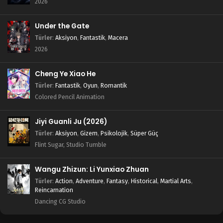
2026
Under the Gate
Türler
:
Aksiyon
,
Fantastik
,
Macera
2026
Cheng Ye Xiao He
Türler
:
Fantastik
,
Oyun
,
Romantik
Colored Pencil Animation
Jiyi Guanli Ju (2026)
Türler
:
Aksiyon
,
Gizem
,
Psikolojik
,
Süper Güç
Flint Sugar, Studio Tumble
Wangu Zhizun: Li Yunxiao Zhuan
Türler
:
Action
,
Adventure
,
Fantasy
,
Historical
,
Martial Arts
,
Reincarnation
Dancing CG Studio