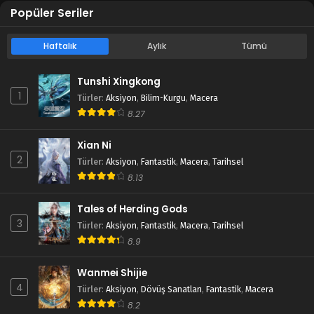
Popüler Seriler
Haftalık
Aylık
Tümü
Tunshi Xingkong
1
Türler
:
Aksiyon
,
Bilim-Kurgu
,
Macera
8.27
Xian Ni
2
Türler
:
Aksiyon
,
Fantastik
,
Macera
,
Tarihsel
8.13
Tales of Herding Gods
3
Türler
:
Aksiyon
,
Fantastik
,
Macera
,
Tarihsel
8.9
Wanmei Shijie
4
Türler
:
Aksiyon
,
Dövüş Sanatları
,
Fantastik
,
Macera
8.2