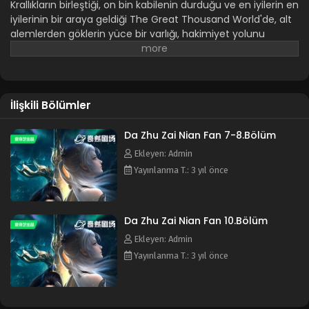
Krallıkların birleştiği, on bin kabilenin durduğu ve en iyilerin en
iyilerinin bir araya geldiği The Great Thousand World'de, alt
alemlerden göklerin yüce bir varlığı, hakimiyet yolunu
izleyerek arzu edilen bir efsaneyi canlandırıyor. Büyük Bin
Dünya. Çok sayıda uçağın kesiştiği, birçok klanın yaşadığı ve
bir grup lordun toplandığı bir yerdir. Göksel Hükümdarlar, Alt
Düzlemlerden birer birer ortaya çıkacak ve hepsi, bu sınırsız
İlişkili Bölümler
dünyada hükümdar olma yolunda ilerlerken başkalarının
arzu edeceği bir efsaneyi sergileyecek. Alev İmparatorunun
kontrol ettiği Sonsuz Ateş Bölgesinde, göklerde binlerce ateş
Da Zhu Zai Nian Fan 7-8.Bölüm
parlıyor. Dövüş Aleminin içinde, Dövüş Atasının gücü cenneti
Ekleyen: Admin
ve yeri korkutuyor. Batı Cennet Tapınağında, Yüz Savaşın
Yayınlanma T.: 3 yıl önce
İmparatorunun gücü mutlaktır. Binlerce mezarla dolu Kuzey
Issız Tepe'de, Ölümsüz Sahibi dünyaya hükmediyor. Kuzey
Ruhani Aleminden bir çocuk, Dokuz Cehennem Kuşuna
Da Zhu Zai Nian Fan 10.Bölüm
binerek dışarı çıkar. parlak ve çeşitli dünyaya hücum
ederken. Büyük Hükümdar olma yolundaki kaderine kim
Ekleyen: Admin
hükmedebilir? Büyük Bin Dünya'da birçok kişi Büyük
Yayınlanma T.: 3 yıl önce
Hükümdar olmak için çabalıyor.