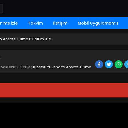
nime izle
Takvim
İletişim
Mobil Uygulamamız
to Ansatsu Hime 6.Bölüm izle
e
loader03
· Seriler
Kizetsu Yuusha to Ansatsu Hime