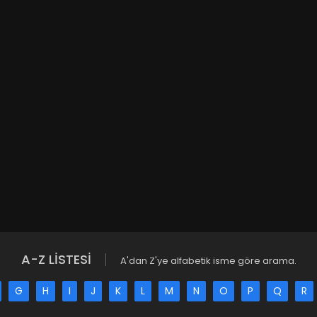
A-Z LİSTESİ
A'dan Z'ye alfabetik isme göre arama.
G
H
I
J
K
L
M
N
O
P
Q
R