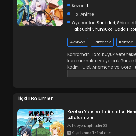
Sezon:
1
Tip:
Anime
Oyuncular:
Saeki Iori
,
Shiraishi
Takeuchi Shunsuke
,
Ueda Hito
Aksiyon
Fantastik
Komedi
Kahraman Toto büyük yeteneklere 
kuramamakta ve yolculuğunun baş
kadın -Ciel, Anemone ve Gore- ta
maceraya atılacağı için çok mut
kadınlar onu öldürmeye kararlıdı
kahramanımız, kendisini üç ölüm
romantik komedisi ortaya çıkıyor,
İlişkili Bölümler
Kizetsu Yuusha to Ansatsu Him
5.Bölüm izle
Ekleyen: uploader03
Yayınlanma T.: 1 yıl önce