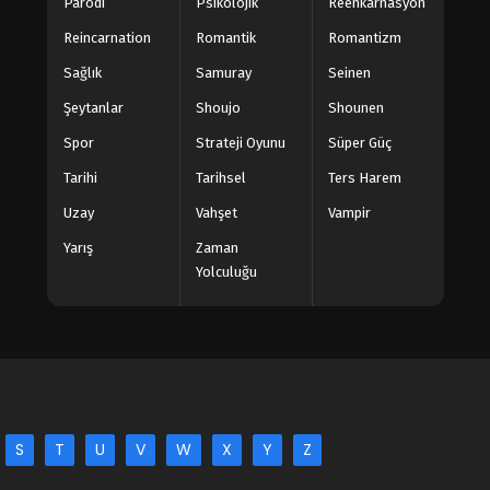
Parodi
Psikolojik
Reenkarnasyon
Reincarnation
Romantik
Romantizm
Sağlık
Samuray
Seinen
Şeytanlar
Shoujo
Shounen
Spor
Strateji Oyunu
Süper Güç
Tarihi
Tarihsel
Ters Harem
Uzay
Vahşet
Vampir
Yarış
Zaman
Yolculuğu
S
T
U
V
W
X
Y
Z