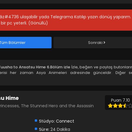
ıldız#4736 ulaşabilir yada Telegrama Katılıp yazın dönüş yaparım.
bir pc yeterli. (Gönüllü)
Tüm Bölümler
Sonraki
Yuusha to Ansatsu Hime 6.Bölüm izle
İzle, beğen ve paylaş butonları
risi her zaman Asya Animeleri adresinde günceldir. Diğer se
su Hime
Puan 7.10
rincesses, The Stunned Hero and the Assassin
Stüdyo:
Connect
Süre:
24 Dakika