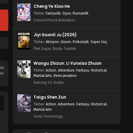
Cheng Ye Xiao He
Türler
:
Fantastik
,
Oyun
,
Romantik
Colored Pencil Animation
Jiyi Guanli Ju (2026)
Türler
:
Aksiyon
,
Gizem
,
Psikolojik
,
Süper Güç
Flint Sugar, Studio Tumble
Wangu Zhizun: Li Yunxiao Zhuan
na
Türler
:
Action
,
Adventure
,
Fantasy
,
Historical
,
ri
Martial Arts
,
Reincarnation
Dancing CG Studio
Taigu Shen Zun
Türler
:
Action
,
Adventure
,
Fantasy
,
Historical
,
Martial Arts
Suoyi Technology