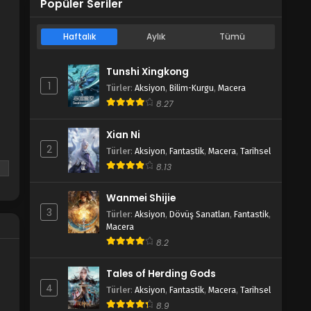
Popüler Seriler
Haftalık
Aylık
Tümü
Tunshi Xingkong
1
Türler
:
Aksiyon
,
Bilim-Kurgu
,
Macera
8.27
Xian Ni
2
Türler
:
Aksiyon
,
Fantastik
,
Macera
,
Tarihsel
8.13
u
Wanmei Shijie
3
Türler
:
Aksiyon
,
Dövüş Sanatları
,
Fantastik
,
Macera
8.2
Tales of Herding Gods
4
Türler
:
Aksiyon
,
Fantastik
,
Macera
,
Tarihsel
8.9