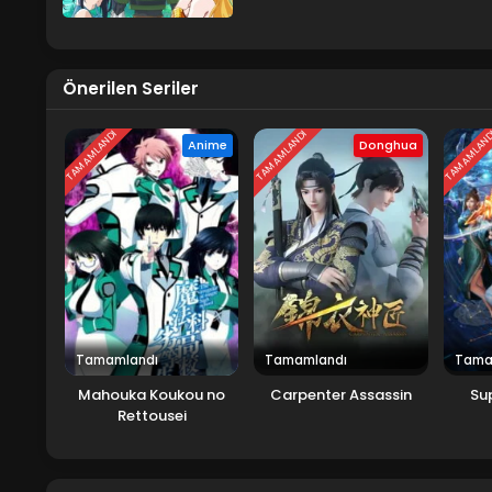
Önerilen Seriler
TAMAMLANDI
TAMAMLANDI
TAMAMLAN
Anime
Donghua
Tamamlandı
Tamamlandı
Tama
Mahouka Koukou no
Carpenter Assassin
Su
Rettousei