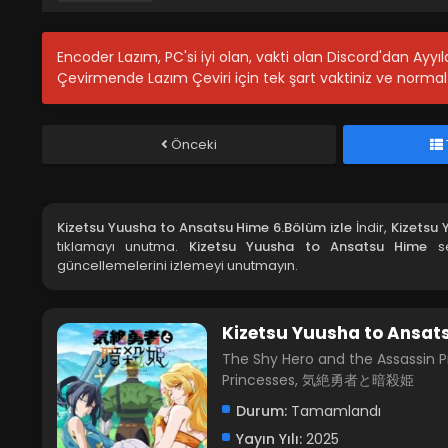
Encoder Lazım, PC'si iyi olan, vakti olan Discord'dan Ayy
Çevirmende Lazım Çeviri için tek şart vaktiniz ve normal 
Önceki
Kizetsu Yuusha to Ansatsu Hime 6.Bölüm izle
İndir,
Kizetsu 
tıklamayı unutma.
Kizetsu Yuusha to Ansatsu Hime
se
güncellemelerini izlemeyi unutmayın.
Kizetsu Yuusha to Ansat
The Shy Hero and the Assassin P
Princesses, 気絶勇者と暗殺姫
Durum:
Tamamlandı
Yayın Yılı:
2025