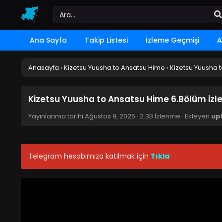
Ana Sayfa
Takip Listesi
İzleme Geçmişi
A
Anasayfa
›
Kizetsu Yuusha to Ansatsu Hime
›
Kizetsu Yuusha 
Kizetsu Yuusha to Ansatsu Hime 6.Bölüm izl
Yayınlanma tarihi
Ağustos 9, 2025
·
2.3B İzlenme
· Ekleyen
up
Telegram hesabımıza katılmak için
Tıkla