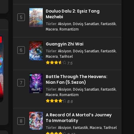
Douluo Dalu 2: Eşsiz Tang
Mezhebi
5
Türler
:
Aksiyon
,
Dövüş Sanatları
,
Fantastik
,
Macera
,
Romantizm
a
Guangyin Zhi Wai
6
Türler
:
Aksiyon
,
Dövüş Sanatları
,
Fantastik
,
Macera
,
Tarihsel
7.5
Battle Through The Heavens:
Nian Fan (5.Sezon)
7
Türler
:
Aksiyon
,
Dövüş Sanatları
,
Fantastik
,
Macera
,
Romantizm
8.6
A Record Of A Mortal’s Journey
To Immortality
8
Türler
:
Aksiyon
,
Fantastik
,
Macera
,
Tarihsel