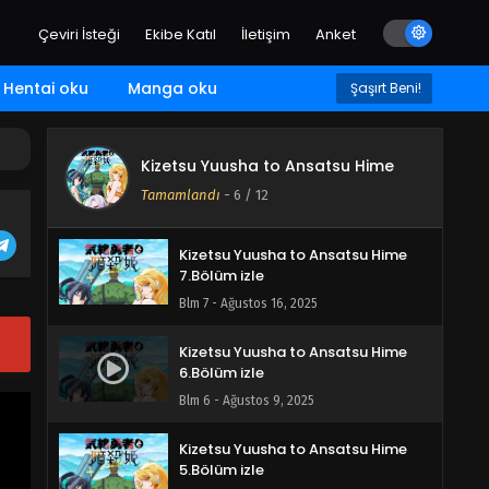
Blm 10 - Eylül 7, 2025
Çeviri İsteği
Ekibe Katıl
İletişim
Anket
Kizetsu Yuusha to Ansatsu Hime
9.Bölüm izle
Hentai oku
Manga oku
Şaşırt Beni!
Blm 9 - Ağustos 30, 2025
Kizetsu Yuusha to Ansatsu Hime
Kizetsu Yuusha to Ansatsu Hime
8.Bölüm izle
Tamamlandı
-
6
/ 12
Blm 8 - Ağustos 23, 2025
Kizetsu Yuusha to Ansatsu Hime
7.Bölüm izle
Blm 7 - Ağustos 16, 2025
Kizetsu Yuusha to Ansatsu Hime
6.Bölüm izle
Blm 6 - Ağustos 9, 2025
Kizetsu Yuusha to Ansatsu Hime
5.Bölüm izle