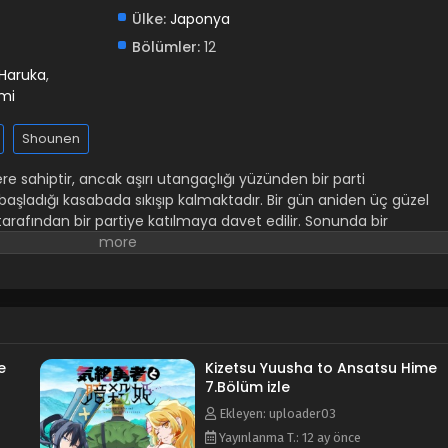
Ülke:
Japonya
Bölümler:
12
 Haruka
,
mi
Shounen
sahiptir, ancak aşırı utangaçlığı yüzünden bir parti
ladığı kasabada sıkışıp kalmaktadır. Bir gün aniden üç güzel
rafından bir partiye katılmaya davet edilir. Sonunda bir
lu olan Toto heyecanla doludur... ama çok az şey bilmektedir, b
r! Kadınların yanında heyecandan bayılan, sosyal açıdan kaygılı
cül yol arkadaşının hedefi olarak bulduğunda ölümcül bir harem
 her birinin onun gitmesini istemek için kendi nedenleri var!
e
Kizetsu Yuusha to Ansatsu Hime
7.Bölüm izle
Ekleyen: uploader03
Yayınlanma T.: 12 ay önce