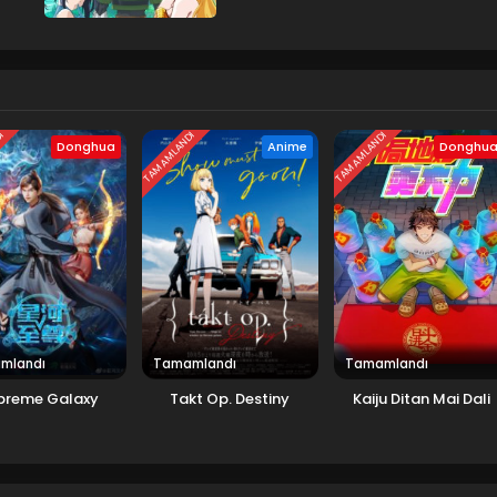
DI
TAMAMLANDI
TAMAMLANDI
Donghua
Anime
Donghu
mlandı
Tamamlandı
Tamamlandı
preme Galaxy
Takt Op. Destiny
Kaiju Ditan Mai Dali