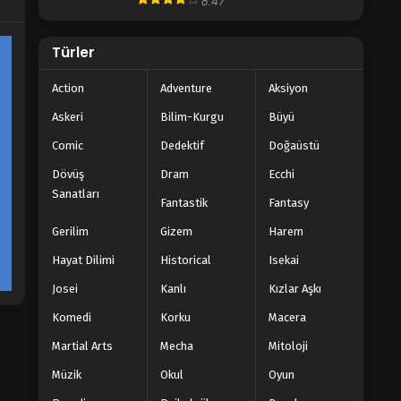
8.47
Türler
Action
Adventure
Aksiyon
Askeri
Bilim-Kurgu
Büyü
Comic
Dedektif
Doğaüstü
Dövüş
Dram
Ecchi
Sanatları
Fantastik
Fantasy
Gerilim
Gizem
Harem
Hayat Dilimi
Historical
Isekai
Josei
Kanlı
Kızlar Aşkı
Komedi
Korku
Macera
Martial Arts
Mecha
Mitoloji
Müzik
Okul
Oyun