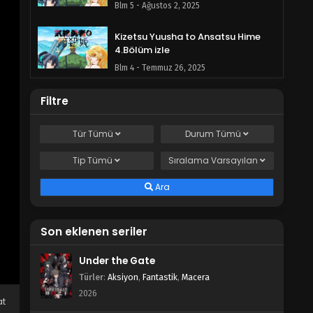
Blm 5 - Ağustos 2, 2025
Kizetsu Yuusha to Ansatsu Hime
4.Bölüm izle
Blm 4 - Temmuz 26, 2025
Kizetsu Yuusha to Ansatsu Hime
Filtre
3.Bölüm izle
Blm 3 - Temmuz 19, 2025
Tür
Tümü
Durum
Tümü
Tip
Tümü
Kizetsu Yuusha to Ansatsu Hime
Sıralama
Varsayılan
2.Bölüm izle
Ara
Blm 2 - Temmuz 12, 2025
Kizetsu Yuusha to Ansatsu Hime
Son eklenen seriler
1.Bölüm izle
Blm 1 - Temmuz 5, 2025
Under the Gate
Türler
:
Aksiyon
,
Fantastik
,
Macera
2026
at