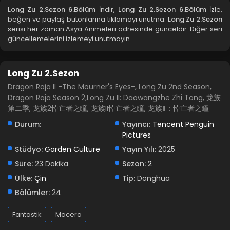
Long Zu 2.Sezon 6.Bölüm
İndir,
Long Zu 2.Sezon 6.Bölüm
İzle,
beğen ve paylaş butonlarına tıklamayı unutma.
Long Zu 2.Sezon
Long Zu 2.Sezon 2.Bölüm izle
serisi her zaman Asya Animeleri adresinde günceldir. Diğer seri
güncellemelerini izlemeyi unutmayın.
Blm 2 - Temmuz 18, 2025
Long Zu 2.Sezon 1.Bölüm izle
Long Zu 2.Sezon
Blm 1 - Temmuz 18, 2025
Dragon Raja II -The Mourner's Eyes-, Long Zu 2nd Season,
Dragon Raja Season 2,Long Zu II: Daowangzhe Zhi Tong, 龙族
第二季, 龙族2悼亡者之瞳, 龙族II悼亡者之瞳, 龙族Ⅱ：悼亡者之瞳
Durum:
Yayıncı:
Tencent Penguin
Pictures
Stüdyo:
Garden Culture
Yayın Yılı:
2025
Süre:
23 Dakika
Sezon:
2
Ülke:
Çin
Tip:
Donghua
Bölümler:
24
Fantastik
Macera