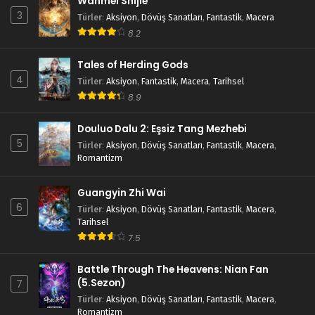
Wanmei Shijie
3
Türler
:
Aksiyon
,
Dövüş Sanatları
,
Fantastik
,
Macera
8.2
Tales of Herding Gods
4
Türler
:
Aksiyon
,
Fantastik
,
Macera
,
Tarihsel
8.9
Douluo Dalu 2: Eşsiz Tang Mezhebi
5
Türler
:
Aksiyon
,
Dövüş Sanatları
,
Fantastik
,
Macera
,
Romantizm
Guangyin Zhi Wai
6
Türler
:
Aksiyon
,
Dövüş Sanatları
,
Fantastik
,
Macera
,
Tarihsel
7.5
Battle Through The Heavens: Nian Fan
(5.Sezon)
7
Türler
:
Aksiyon
,
Dövüş Sanatları
,
Fantastik
,
Macera
,
Romantizm