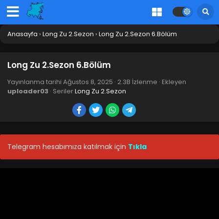
Long Zu 2.Sezon 19.Bölüm
Blm 19 - Kasım 8, 2025
Anasayfa
›
Long Zu 2.Sezon
›
Long Zu 2.Sezon 6.Bölüm
Long Zu 2.Sezon 18.Bölüm
Long Zu 2.Sezon 6.Bölüm
Blm 18 - Ekim 31, 2025
Yayınlanma tarihi
Ağustos 8, 2025
·
2.3B İzlenme
· Ekleyen
uploader03
· Seriler
Long Zu 2.Sezon
Long Zu 2.Sezon 17.Bölüm
Blm 17 - Ekim 24, 2025
Long Zu 2.Sezon 16.Bölüm
Telegram hesabımıza katılmak için
Tıkla
Blm 16 - Ekim 17, 2025
Long Zu 2.Sezon 15.Bölüm
Blm 15 - Ekim 10, 2025
Long Zu 2.Sezon 14.Bölüm