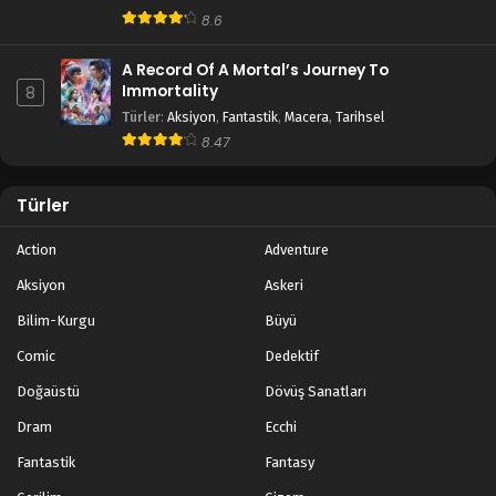
8.6
A Record Of A Mortal’s Journey To
Immortality
8
Türler
:
Aksiyon
,
Fantastik
,
Macera
,
Tarihsel
8.47
Türler
Action
Adventure
Aksiyon
Askeri
Bilim-Kurgu
Büyü
Comic
Dedektif
Doğaüstü
Dövüş Sanatları
Dram
Ecchi
Fantastik
Fantasy