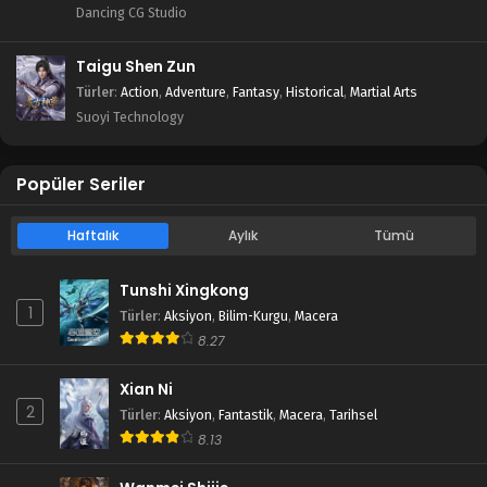
Dancing CG Studio
Taigu Shen Zun
Türler
:
Action
,
Adventure
,
Fantasy
,
Historical
,
Martial Arts
Suoyi Technology
Popüler Seriler
Haftalık
Aylık
Tümü
Tunshi Xingkong
1
Türler
:
Aksiyon
,
Bilim-Kurgu
,
Macera
8.27
Xian Ni
2
Türler
:
Aksiyon
,
Fantastik
,
Macera
,
Tarihsel
8.13