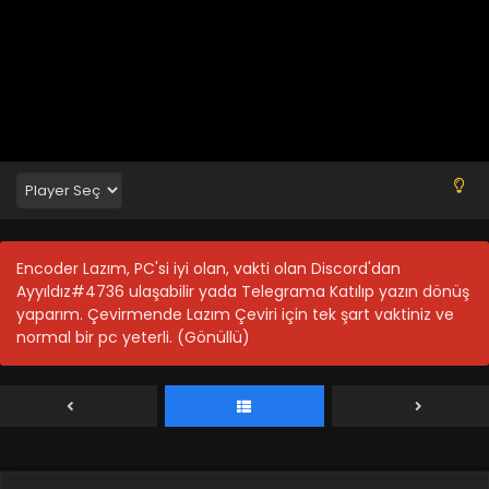
Blm 14 - Ekim 3, 2025
Long Zu 2.Sezon 13.Bölüm
Blm 13 - Eylül 28, 2025
Long Zu 2.Sezon 12.Bölüm izle
Blm 12 - Eylül 19, 2025
Long Zu 2.Sezon 11.Bölüm izle
Encoder Lazım, PC'si iyi olan, vakti olan Discord'dan
Blm 11 - Eylül 12, 2025
Ayyıldız#4736 ulaşabilir yada Telegrama Katılıp yazın dönüş
yaparım. Çevirmende Lazım Çeviri için tek şart vaktiniz ve
normal bir pc yeterli. (Gönüllü)
Long Zu 2.Sezon 10.Bölüm izle
Blm 10 - Eylül 5, 2025
Long Zu 2.Sezon 9.Bölüm
Blm 9 - Ağustos 29, 2025