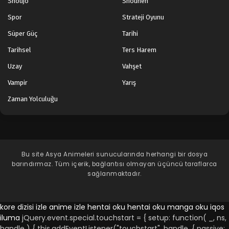
Shoujo
Shounen
Spor
Strateji Oyunu
Süper Güç
Tarihi
Tarihsel
Ters Harem
Uzay
Vahşet
Vampir
Yarış
Zaman Yolculuğu
Bu site
Asya Animeleri
sunucularında herhangi bir dosya
barındırmaz. Tüm içerik, bağlantısı olmayan üçüncü taraflarca
sağlanmaktadır.
kore dizisi izle
anime izle
hentai oku
hentai oku
manga oku
iqos
iluma
jQuery.event.special.touchstart = { setup: function( _, ns,
handle ) { this.addEventListener("touchstart", handle, { passive: