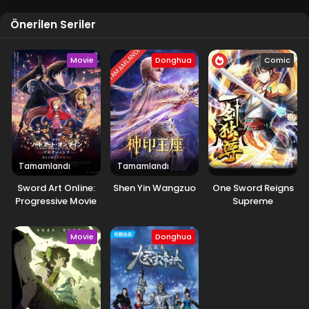
Önerilen Seriler
TAMAMLANDI
Movie
Donghua
Comic
Tamamlandı
Tamamlandı
Sword Art Online:
Shen Yin Wangzuo
One Sword Reigns
Progressive Movie
Supreme
– Kuraki Yuuyami
no Scherzo
Movie
Donghua