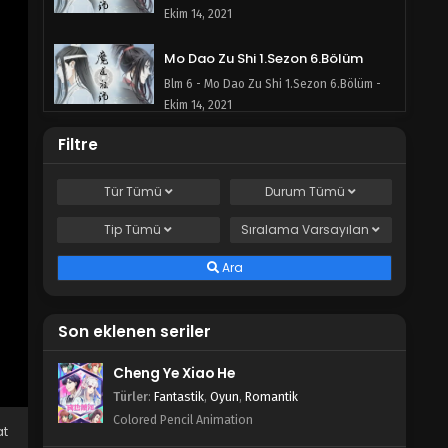
Ekim 14, 2021
Mo Dao Zu Shi 1.Sezon 6.Bölüm
Blm 6 - Mo Dao Zu Shi 1.Sezon 6.Bölüm -
Ekim 14, 2021
Filtre
Mo Dao Zu Shi 1.Sezon 5.Bölüm
Blm 5 - Mo Dao Zu Shi 1.Sezon 5.Bölüm -
Tür
Tümü
Durum
Tümü
Ekim 14, 2021
Tip
Tümü
Sıralama
Varsayılan
Mo Dao Zu Shi 1.Sezon 4.Bölüm
Blm 4 - Mo Dao Zu Shi 1.Sezon 4.Bölüm -
Ara
Ekim 14, 2021
Son eklenen seriler
Mo Dao Zu Shi 1.Sezon 3.Bölüm
Blm 3 - Mo Dao Zu Shi 1.Sezon 3.Bölüm -
Cheng Ye Xiao He
Ekim 14, 2021
Türler
:
Fantastik
,
Oyun
,
Romantik
Colored Pencil Animation
Mo Dao Zu Shi 1.Sezon 2.Bölüm
at