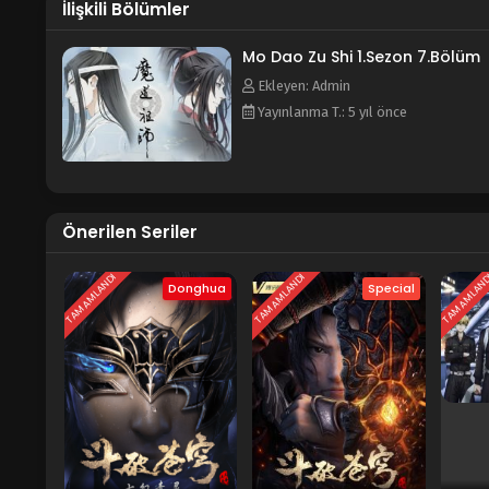
İlişkili Bölümler
道祖师
Mo Dao Zu Shi 1.Sezon 7.Bölüm
Ekleyen: Admin
Yayınlanma T.: 5 yıl önce
Önerilen Seriler
TAMAMLANDI
TAMAMLANDI
TAMAMLAN
Donghua
Special