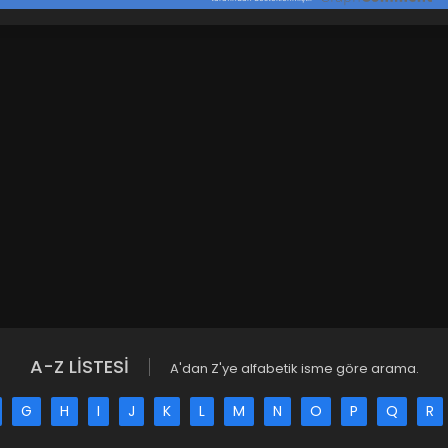
A-Z LİSTESİ
A'dan Z'ye alfabetik isme göre arama.
G
H
I
J
K
L
M
N
O
P
Q
R