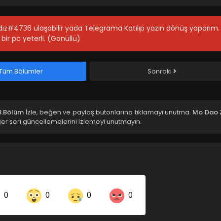
ıldız#4736 ulaşabilir yada Telegrama Katılıp yazın dönüş yaparım.
bir pc yeterli. (Gönüllü)
Tüm Bölümler
Sonraki
8.Bölüm
İzle, beğen ve paylaş butonlarına tıklamayı unutma.
Mo Dao 
er seri güncellemelerini izlemeyi unutmayın.
0
0
0
0