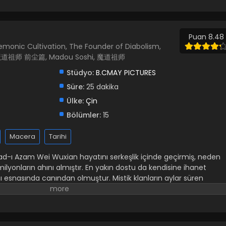
Share on LinkedIn
Share on Twitter
Share on Pinterest
Puan 8.48
monic Cultivation, The Founder of Diabolism,
n, 魔道祖师 前尘篇, Madou Soshi, 魔道祖师
Stüdyo:
B.CMAY PICTURES
Süre:
25 dakika
Ülke:
Çin
Bölümler:
15
Macera
Tarihi
ad-ı Azam Wei Wuxian hayatını serkeşlik içinde geçirmiş, neden
lyonların ahını almıştır. En yakın dostu da kendisine ihanet
nı esnasında canından olmuştur. Mistik klanların aylar süren
z kalmasına rağmen, 13 yıl sonra deli bir oğlanın ruh çağırma
 Ancak, Gusu Lan Klanı'nın Wangji Efendi'siyle yollarının tekrar
enin diğer isimleri: Modao Zushi Grandmaster of Demonic
iabolism Mo Dao Zu Shi: Qianchen Pian 魔道祖师 前尘篇 Madou Soshi