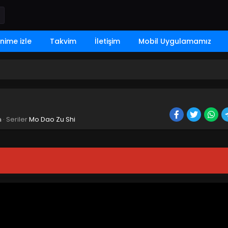
nime izle
Takvim
İletişim
Mobil Uygulamamız
n
· Seriler
Mo Dao Zu Shi