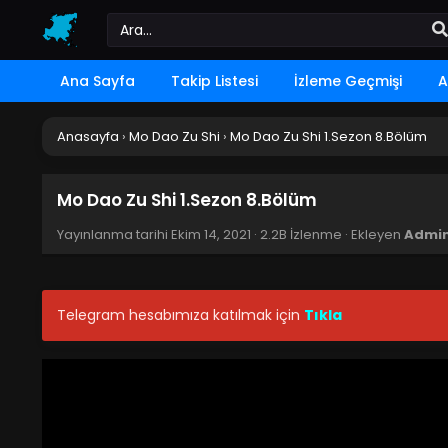
Ana Sayfa
Takip Listesi
İzleme Geçmişi
A
Anasayfa
›
Mo Dao Zu Shi
›
Mo Dao Zu Shi 1.Sezon 8.Bölüm
Mo Dao Zu Shi 1.Sezon 8.Bölüm
Yayınlanma tarihi
Ekim 14, 2021
·
2.2B İzlenme
· Ekleyen
Admi
Telegram hesabımıza katılmak için
Tıkla