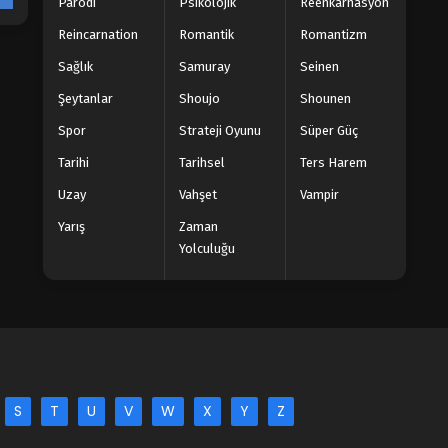
Parodi
Psikolojik
Reenkarnasyon
Reincarnation
Romantik
Romantizm
Sağlık
Samuray
Seinen
Şeytanlar
Shoujo
Shounen
Spor
Strateji Oyunu
Süper Güç
Tarihi
Tarihsel
Ters Harem
Uzay
Vahşet
Vampir
Yarış
Zaman
Yolculuğu
S
T
U
V
W
X
Y
Z