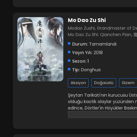
Share on Facebook
Mo Dao Zu Shi
Modao Zushi, Grandmaster of De
Mo Dao Zu Shi: Qianchen Pia
Durum:
Tamamlandı
Yayın Yılı:
2018
Sezon:
1
Tip:
Donghua
Aksiyon
Doğaüstü
Gizem
Şeytan Tarikatı'nın kurucusu Üst
olduğu kaotik olaylar yüzünden mi
edince, Dörtler'in Höyükler Baskı
reenkarnasyon ritüelleri sonuçsu
ayiniyle vücuduna reenkarne olur.
kesişeceğinden bihaberdir. Anim
Cultivation The Founder of D