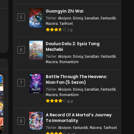
Guangyin Zhi Wai
5
Türler
:
Aksiyon
,
Dövüş Sanatları
,
Fantastik
,
Macera
,
Tarihsel
7.5
Douluo Dalu 2: Eşsiz Tang
Mezhebi
6
Türler
:
Aksiyon
,
Dövüş Sanatları
,
Fantastik
,
Macera
,
Romantizm
Battle Through The Heavens:
e
Nian Fan (5.Sezon)
7
Türler
:
Aksiyon
,
Dövüş Sanatları
,
Fantastik
,
Macera
,
Romantizm
8.6
A Record Of A Mortal’s Journey
To Immortality
8
Türler
:
Aksiyon
,
Fantastik
,
Macera
,
Tarihsel