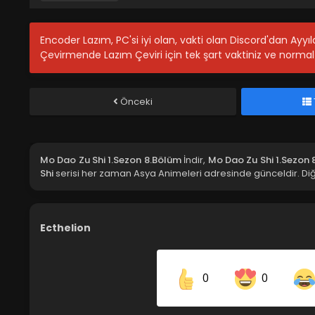
Encoder Lazım, PC'si iyi olan, vakti olan Discord'dan Ayy
Çevirmende Lazım Çeviri için tek şart vaktiniz ve normal 
Önceki
Mo Dao Zu Shi 1.Sezon 8.Bölüm
İndir,
Mo Dao Zu Shi 1.Sezon 
Shi
serisi her zaman Asya Animeleri adresinde günceldir. Diğ
Ecthelion
0
0