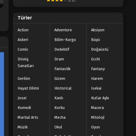
8.47
Türler
Action
Adventure
Aksiyon
Askeri
Bilim-Kurgu
Büyü
Comic
Dedektif
Doğaüstü
Dövüş
Dram
Ecchi
Sanatları
Fantastik
Fantasy
Gerilim
Gizem
Harem
Hayat Dilimi
Historical
Isekai
Josei
Kanlı
Kızlar Aşkı
Komedi
Korku
Macera
Martial Arts
Mecha
Mitoloji
Müzik
Okul
Oyun