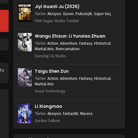
Blm 2 - Mo Dao Zu Shi 1.Sezon 2.Bölüm -
Jiyi Guanli Ju (2026)
Ekim 14, 2021
Türler
:
Aksiyon
,
Gizem
,
Psikolojik
,
Süper Güç
Mo Dao Zu Shi 1.Sezon 1.Bölüm
Flint Sugar, Studio Tumble
Blm 1 - Mo Dao Zu Shi 1.Sezon 1.Bölüm -
Ekim 14, 2021
Wangu Zhizun: Li Yunxiao Zhuan
Türler
:
Action
,
Adventure
,
Fantasy
,
Historical
,
Martial Arts
,
Reincarnation
Dancing CG Studio
Zu
Taigu Shen Zun
Türler
:
Action
,
Adventure
,
Fantasy
,
Historical
,
Martial Arts
Suoyi Technology
Li Xiongmao
Türler
:
Aksiyon
,
Fantastik
,
Macera
Garden Culture