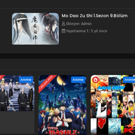
Mo Dao Zu Shi 1.Sezon 9.Bölüm
Ekleyen: Admin
Yayınlanma T.: 5 yıl önce
DI
TAMAMLANDI
Anime
Anime
Anim