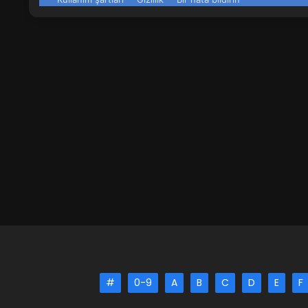
#
0-9
A
B
C
D
E
F