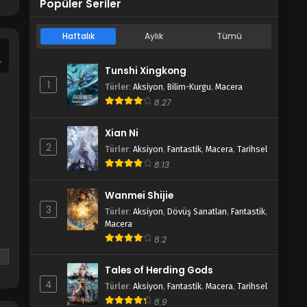
Popüler Seriler
Haftalık
Aylık
Tümü
Tunshi Xingkong
1
Türler
:
Aksiyon
,
Bilim-Kurgu
,
Macera
8.27
Xian Ni
2
Türler
:
Aksiyon
,
Fantastik
,
Macera
,
Tarihsel
8.13
Wanmei Shijie
3
Türler
:
Aksiyon
,
Dövüş Sanatları
,
Fantastik
,
Macera
8.2
Tales of Herding Gods
4
Türler
:
Aksiyon
,
Fantastik
,
Macera
,
Tarihsel
 魔
8.9