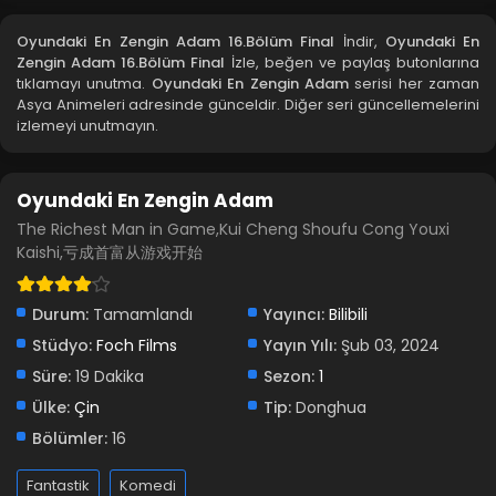
Blm 12 - Nisan 16, 2024
Oyundaki En Zengin Adam 16.Bölüm Final
İndir,
Oyundaki En
Zengin Adam 16.Bölüm Final
İzle, beğen ve paylaş butonlarına
Oyundaki En Zengin Adam 11.Bölüm
tıklamayı unutma.
Oyundaki En Zengin Adam
serisi her zaman
Asya Animeleri adresinde günceldir. Diğer seri güncellemelerini
Blm 11 - Nisan 9, 2024
izlemeyi unutmayın.
Oyundaki En Zengin Adam 10.Bölüm
Oyundaki En Zengin Adam
Blm 10 - Nisan 2, 2024
The Richest Man in Game,Kui Cheng Shoufu Cong Youxi
Kaishi,亏成首富从游戏开始
Oyundaki En Zengin Adam 9.Bölüm
Blm 9 - Mart 26, 2024
Durum:
Tamamlandı
Yayıncı:
Bilibili
Stüdyo:
Foch Films
Oyundaki En Zengin Adam 8.Bölüm
Yayın Yılı:
Şub 03, 2024
Süre:
19 Dakika
Blm 8 - Mart 19, 2024
Sezon:
1
Ülke:
Çin
Tip:
Donghua
Oyundaki En Zengin Adam 7.Bölüm
Bölümler:
16
Blm 7 - Mart 11, 2024
Fantastik
Komedi