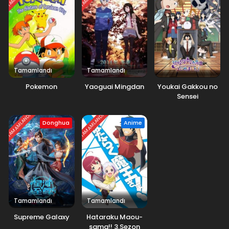
Tamamlandı
Tamamlandı
Pokemon
Yaoguai Mingdan
Youkai Gakkou no
Sensei
Hajimemashita!
TAMAMLANDI
TAMAMLANDI
Donghua
Anime
Tamamlandı
Tamamlandı
Supreme Galaxy
Hataraku Maou-
sama!! 3.Sezon