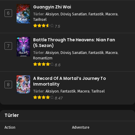
Guangyin Zhi Wai
6
Türler
:
Aksiyon
,
Dövüş Sanatları
,
Fantastik
,
Macera
,
Tarihsel
7.5
Battle Through The Heavens: Nian Fan
(5.Sezon)
7
Türler
:
Aksiyon
,
Dövüş Sanatları
,
Fantastik
,
Macera
,
Romantizm
8.6
A Record Of A Mortal’s Journey To
Immortality
8
Türler
:
Aksiyon
,
Fantastik
,
Macera
,
Tarihsel
8.47
Türler
Action
Adventure