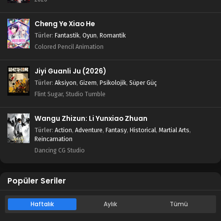
Cheng Ye Xiao He
Türler
:
Fantastik
,
Oyun
,
Romantik
Colored Pencil Animation
Jiyi Guanli Ju (2026)
Türler
:
Aksiyon
,
Gizem
,
Psikolojik
,
Süper Güç
Flint Sugar, Studio Tumble
Wangu Zhizun: Li Yunxiao Zhuan
Türler
:
Action
,
Adventure
,
Fantasy
,
Historical
,
Martial Arts
,
Reincarnation
Dancing CG Studio
Popüler Seriler
Haftalık
Aylık
Tümü