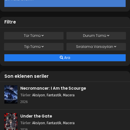
Filtre
Tür
Tümü
Durum
Tümü
Tip
Tümü
Sıralama
Varsayılan
Ara
Son eklenen seriler
Necromancer: I Am the Scourge
Türler
:
Aksiyon
,
Fantastik
,
Macera
2026
Under the Gate
Türler
:
Aksiyon
,
Fantastik
,
Macera
2026