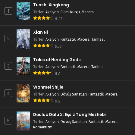
Tunshi Xingkong
1
Türler
:
Aksiyon
,
Bilim-Kurgu
,
Macera
8.27
Xian Ni
2
Türler
:
Aksiyon
,
Fantastik
,
Macera
,
Tarihsel
8.13
Tales of Herding Gods
3
Türler
:
Aksiyon
,
Fantastik
,
Macera
,
Tarihsel
8.9
Wanmei Shijie
4
Türler
:
Aksiyon
,
Dövüş Sanatları
,
Fantastik
,
Macera
8.2
Douluo Dalu 2: Eşsiz Tang Mezhebi
5
Türler
:
Aksiyon
,
Dövüş Sanatları
,
Fantastik
,
Macera
,
Romantizm