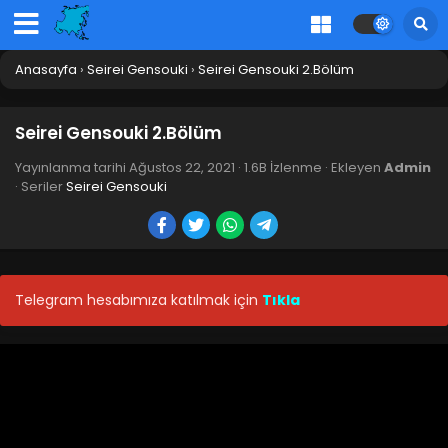
Anasayfa
›
Seirei Gensouki
›
Seirei Gensouki 2.Bölüm
Seirei Gensouki 2.Bölüm
Yayınlanma tarihi
Ağustos 22, 2021
·
1.6B İzlenme
· Ekleyen
Admin
· Seriler
Seirei Gensouki
Telegram hesabımıza katılmak için
Tıkla
Seirei Gensouki 12.Bölüm Final
Blm 12 - Seirei Gensouki 12.Bölüm Final - Eylül 20, 2021