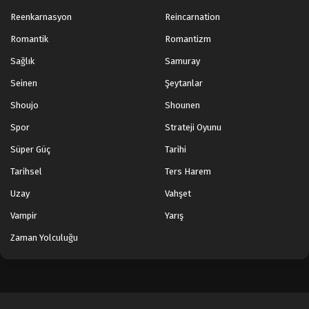
Reenkarnasyon
Reincarnation
Romantik
Romantizm
Sağlık
Samuray
Seinen
Şeytanlar
Shoujo
Shounen
Spor
Strateji Oyunu
Süper Güç
Tarihi
Tarihsel
Ters Harem
Uzay
Vahşet
Vampir
Yarış
Zaman Yolculuğu