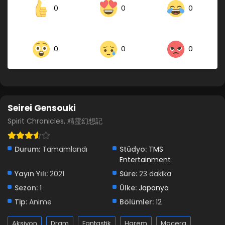
0
0
0
0
0
0
Seirei Gensouki
Spirit Chronicles, 精霊幻想記
Durum:
Tamamlandı
Stüdyo:
TMS
Entertainment
Yayın Yılı:
2021
Süre:
23 dakika
Sezon:
1
Ülke:
Japonya
Tip:
Anime
Bölümler:
12
Aksiyon
Dram
Fantastik
Harem
Macera