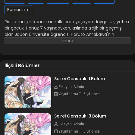
Romantizm
Rio ile tanışın: kenar mahallelerde yaşayan duygusuz, yetim
bir çocuk. Henüz 7 yaşındayken, aslında trajik bir geçmişi
olan Japon üniversite öğrencisi Haruto Amakawa'nın
reenkarnasyonu olduğunu fark eder. Bu şok edici
aydınlanmanın etkisinde kalmaya devam ederken, Rio
ayrıca son derece güçlü sihirli yeteneklere sahip olduğunu
öğrenir ve yeni güçlerini küçük bir kızın kaçırılma vakasını
İlişkili Bölümler
çözmek için kullanır. Yaptığı iyilik kabul edildi ve asil çocuklar
için prestijli bir akademiye kaydolarak ödüllendirildi...?
Animenin diğer adları: Spirit Chronicles 精霊幻想記
Seirei Gensouki 1.Bölüm
Ekleyen: Admin
Yayınlanma T.: 5 yıl önce
Seirei Gensouki 3.Bölüm
Ekleyen: Admin
Yayınlanma T.: 5 yıl önce