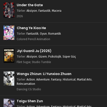
Under the Gate
Türler
:
Aksiyon
,
Fantastik
,
Macera
2026
Cheng Ye Xiao He
Türler
:
Fantastik
,
Oyun
,
Romantik
Colored Pencil Animation
Jiyi Guanli Ju (2026)
Türler
:
Aksiyon
,
Gizem
,
Psikolojik
,
Süper Güç
Flint Sugar, Studio Tumble
Wangu Zhizun: Li Yunxiao Zhuan
Türler
:
Action
,
Adventure
,
Fantasy
,
Historical
,
Martial Arts
,
Reincarnation
Dancing CG Studio
Taigu Shen Zun
Türler
:
Action
,
Adventure
,
Fantasy
,
Historical
,
Martial Arts