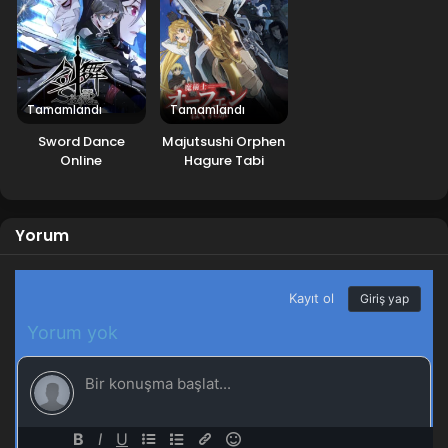
Tamamlandı
Tamamlandı
Sword Dance
Majutsushi Orphen
Online
Hagure Tabi
Yorum