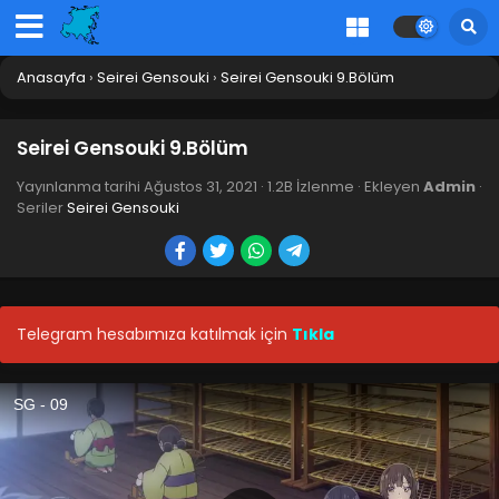
Anasayfa
›
Seirei Gensouki
›
Seirei Gensouki 9.Bölüm
Seirei Gensouki 9.Bölüm
Yayınlanma tarihi
Ağustos 31, 2021
·
1.2B İzlenme
· Ekleyen
Admin
·
Seriler
Seirei Gensouki
Telegram hesabımıza katılmak için
Tıkla