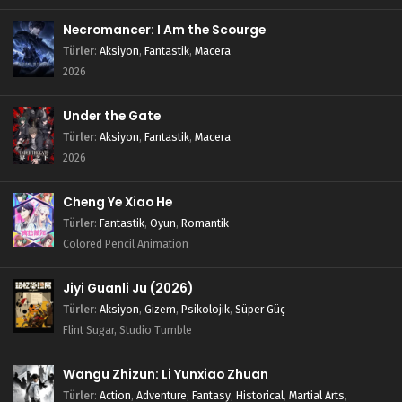
Necromancer: I Am the Scourge
Türler
:
Aksiyon
,
Fantastik
,
Macera
2026
Under the Gate
Türler
:
Aksiyon
,
Fantastik
,
Macera
2026
Cheng Ye Xiao He
Türler
:
Fantastik
,
Oyun
,
Romantik
Colored Pencil Animation
Jiyi Guanli Ju (2026)
Türler
:
Aksiyon
,
Gizem
,
Psikolojik
,
Süper Güç
Flint Sugar, Studio Tumble
Wangu Zhizun: Li Yunxiao Zhuan
Türler
:
Action
,
Adventure
,
Fantasy
,
Historical
,
Martial Arts
,