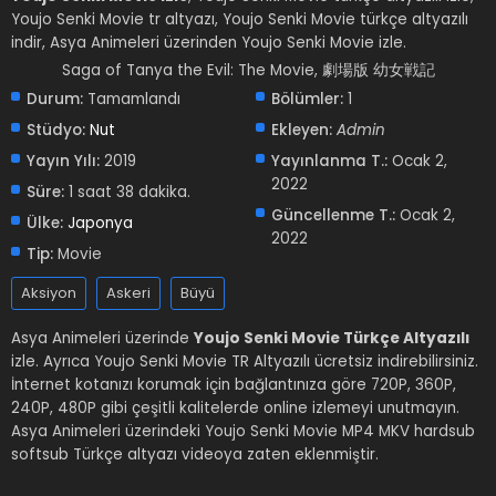
Youjo Senki Movie tr altyazı, Youjo Senki Movie türkçe altyazılı
indir, Asya Animeleri üzerinden Youjo Senki Movie izle.
Saga of Tanya the Evil: The Movie, 劇場版 幼女戦記
Durum:
Tamamlandı
Bölümler:
1
Stüdyo:
Nut
Ekleyen:
Admin
Yayın Yılı:
2019
Yayınlanma T.:
Ocak 2,
2022
Süre:
1 saat 38 dakika.
Güncellenme T.:
Ocak 2,
Ülke:
Japonya
2022
Tip:
Movie
Aksiyon
Askeri
Büyü
Asya Animeleri üzerinde
Youjo Senki Movie Türkçe Altyazılı
izle. Ayrıca Youjo Senki Movie TR Altyazılı ücretsiz indirebilirsiniz.
İnternet kotanızı korumak için bağlantınıza göre 720P, 360P,
240P, 480P gibi çeşitli kalitelerde online izlemeyi unutmayın.
Asya Animeleri üzerindeki Youjo Senki Movie MP4 MKV hardsub
softsub Türkçe altyazı videoya zaten eklenmiştir.