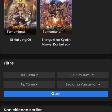
Tamamlandı
Tamamlandı
Si Hai Jing Qi
Shingeki no Kyojin
Movie: Kanketsu-
hen – The Last
Attack
Filtre
Tür
Tümü
Durum
Tümü
Tip
Tümü
Sıralama
Varsayılan
Ara
Son eklenen seriler