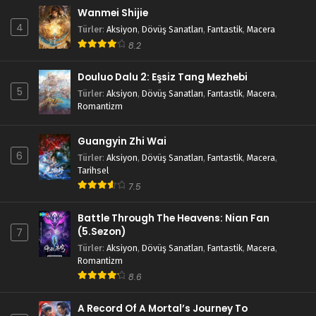
Wanmei Shijie
4
Türler
:
Aksiyon
,
Dövüş Sanatları
,
Fantastik
,
Macera
8.2
Douluo Dalu 2: Eşsiz Tang Mezhebi
5
Türler
:
Aksiyon
,
Dövüş Sanatları
,
Fantastik
,
Macera
,
Romantizm
Guangyin Zhi Wai
6
Türler
:
Aksiyon
,
Dövüş Sanatları
,
Fantastik
,
Macera
,
Tarihsel
7.5
Battle Through The Heavens: Nian Fan
(5.Sezon)
7
Türler
:
Aksiyon
,
Dövüş Sanatları
,
Fantastik
,
Macera
,
Romantizm
8.6
A Record Of A Mortal’s Journey To