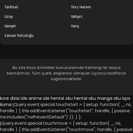
Tarihsel
Ters Harem
Uzay
Vahşet
Vampir
Yarış
Zaman Yolculuğu
Bu site
Asya Animeleri
sunucularında herhangi bir dosya
barındırmaz. Tüm içerik, bağlantısı olmayan üçüncü taraflarca
sağlanmaktadır.
kore dizisi izle
anime izle
hentai oku
hentai oku
manga oku
iqos
iluma
jQuery.event.special.touchstart = { setup: function( _, ns,
handle ) { this.addEventListener("touchstart", handle, { passive:
!ns.includes("noPreventDefault") }); } };
jQuery.event.special.touchmove = { setup: function( _, ns,
handle ) { this.addEventListener("touchmove", handle, { passive: