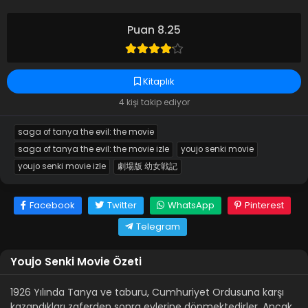
Puan 8.25
Kitaplık
4 kişi takip ediyor
saga of tanya the evil: the movie
saga of tanya the evil: the movie izle
youjo senki movie
youjo senki movie izle
劇場版 幼女戦記
Facebook
Twitter
WhatsApp
Pinterest
Telegram
Youjo Senki Movie Özeti
1926 Yılında Tanya ve taburu, Cumhuriyet Ordusuna karşı
kazandıkları zaferden sonra evlerine dönmektedirler. Ancak