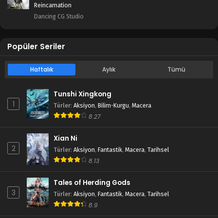
Reincarnation
Dancing CG Studio
Popüler Seriler
Haftalık
Aylık
Tümü
Tunshi Xingkong
1
Türler
:
Aksiyon
,
Bilim-Kurgu
,
Macera
8.27
Xian Ni
2
Türler
:
Aksiyon
,
Fantastik
,
Macera
,
Tarihsel
8.13
Tales of Herding Gods
3
Türler
:
Aksiyon
,
Fantastik
,
Macera
,
Tarihsel
8.9