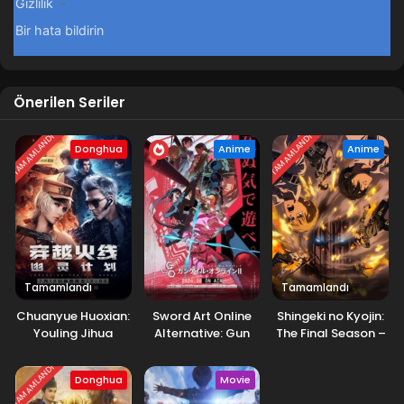
Önerilen Seriler
TAMAMLANDI
TAMAMLANDI
Donghua
Anime
Anime
Tamamlandı
Tamamlandı
Chuanyue Huoxian:
Sword Art Online
Shingeki no Kyojin:
Youling Jihua
Alternative: Gun
The Final Season –
Gale Online II
Kanketsu-hen
TAMAMLANDI
Donghua
Movie