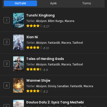
Haftalık
Aylık
Tümü
Tunshi Xingkong
1
Türler
:
Aksiyon
,
Bilim-Kurgu
,
Macera
8.27
Xian Ni
2
Türler
:
Aksiyon
,
Fantastik
,
Macera
,
Tarihsel
8.13
Tales of Herding Gods
3
Türler
:
Aksiyon
,
Fantastik
,
Macera
,
Tarihsel
8.9
Wanmei Shijie
4
Türler
:
Aksiyon
,
Dövüş Sanatları
,
Fantastik
,
Macera
8.2
Douluo Dalu 2: Eşsiz Tang Mezhebi