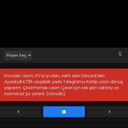
Shen Yin Wangzuo 178.Bölüm Türkçe Altyazılı
Blm 178 - Eylül 25, 2025
Shen Yin Wangzuo 177.Bölüm Türkçe Altyazılı
Blm 177 - Eylül 18, 2025
Shen Yin Wangzuo 176.Bölüm Türkçe Altyazılı
Blm 176 - Eylül 11, 2025
Shen Yin Wangzuo 175.Bölüm Türkçe Altyazılı
Encoder Lazım, PC'si iyi olan, vakti olan Discord'dan
Blm 175 - Eylül 3, 2025
Ayyıldız#4736 ulaşabilir yada Telegrama Katılıp yazın dönüş
yaparım. Çevirmende Lazım Çeviri için tek şart vaktiniz ve
normal bir pc yeterli. (Gönüllü)
Shen Yin Wangzuo 174.Bölüm Türkçe Altyazılı
Blm 174 - Ağustos 28, 2025
Shen Yin Wangzuo 173.Bölüm Türkçe Altyazılı
Blm 173 - Ağustos 21, 2025