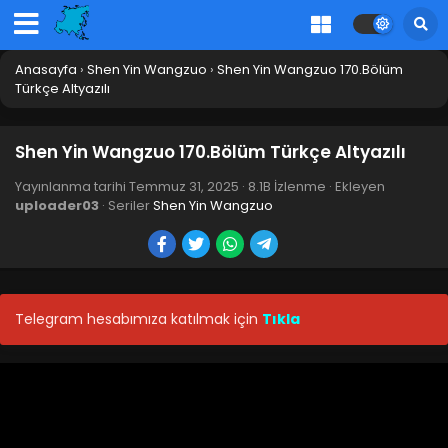
Blm 184 - Kasım 6, 2025
Shen Yin Wangzuo 183.Bölüm Türkçe Altyazılı
Anasayfa
›
Shen Yin Wangzuo
›
Shen Yin Wangzuo 170.Bölüm
Blm 183 - Ekim 29, 2025
Türkçe Altyazılı
Shen Yin Wangzuo 182.Bölüm Türkçe Altyazılı
Shen Yin Wangzuo 170.Bölüm Türkçe Altyazılı
Blm 182 - Ekim 22, 2025
Yayınlanma tarihi
Temmuz 31, 2025
·
8.1B İzlenme
· Ekleyen
uploader03
· Seriler
Shen Yin Wangzuo
Shen Yin Wangzuo 181.Bölüm Türkçe Altyazılı
Blm 181 - Ekim 17, 2025
Shen Yin Wangzuo 180.Bölüm Türkçe Altyazılı
Telegram hesabımıza katılmak için
Tıkla
Blm 180 - Ekim 8, 2025
Shen Yin Wangzuo 179.Bölüm Türkçe Altyazılı
Blm 179 - Ekim 2, 2025