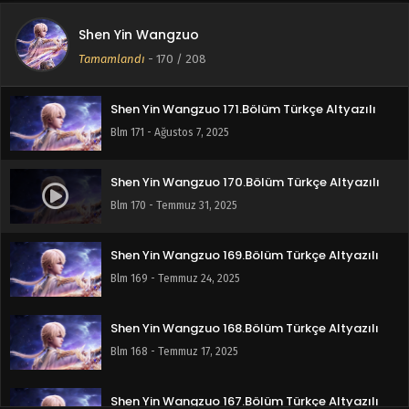
Shen Yin Wangzuo
Shen Yin Wangzuo 172.Bölüm Türkçe Altyazılı
Tamamlandı
-
170
/ 208
Blm 172 - Ağustos 14, 2025
Shen Yin Wangzuo 171.Bölüm Türkçe Altyazılı
Blm 171 - Ağustos 7, 2025
Shen Yin Wangzuo 170.Bölüm Türkçe Altyazılı
Blm 170 - Temmuz 31, 2025
Shen Yin Wangzuo 169.Bölüm Türkçe Altyazılı
Blm 169 - Temmuz 24, 2025
Shen Yin Wangzuo 168.Bölüm Türkçe Altyazılı
Blm 168 - Temmuz 17, 2025
Shen Yin Wangzuo 167.Bölüm Türkçe Altyazılı