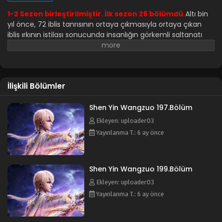
Shen Yin Wangzuo 189.Bölüm
1-2 Sezon birleştirilmiştir. İlk sezon 26 bölümdü
Altı bin
Blm 189 - Aralık 11, 2025
yıl önce, 72 iblis tanrısının ortaya çıkmasıyla ortaya çıkan
iblis ırkının istilası sonucunda insanlığın görkemli saltanatı
Shen Yin Wangzuo 188.Bölüm Türkçe Altyazılı
sona erdi. İnsanlığın kalıntılarını korumak için, Tapınaklar
İttifakı, iblislerin ilerlemesini durdurdu ve durumu geçici
Blm 188 - Aralık 3, 2025
olarak istikrara kavuşturdu. Şu anda, dokuz yaşındaki Long
Hao Chen, Şövalye Tapınağı Salonunun bir parçası olmak
Shen Yin Wangzuo 187.Bölüm Türkçe Altyazılı
İlişkili Bölümler
için eğitim alıyor. Kendini adama ve arkadaşlarının desteği
Blm 187 - Kasım 27, 2025
sayesinde şövalye sınavını geçer. Şimdi, öğretmeni Long
Xing Yu'nun vesayeti altında, Long Hao Chen, kapasitesini
Shen Yin Wangzuo 197.Bölüm
tespit etmek için Kutsal Diriliş Ritüeli'ne katlanıyor. Ritüel,
Shen Yin Wangzuo 186.Bölüm Türkçe Altyazılı
Ekleyen: uploader03
Long Hao Chen'in çok büyük miktarda ruhsal enerjiye sahip
Yayınlanma T.: 6 ay önce
Blm 186 - Kasım 21, 2025
olan bir Işık Oğlu olduğunu ortaya koyuyor. Öğrencisinin
gelecek vaat eden potansiyelini fark eden Long Xing Yu,
Long Hao Chen'i yanında İblis Lordu'nu yenebilecek güçlü bir
Shen Yin Wangzuo 185.Bölüm Türkçe Altyazılı
Shen Yin Wangzuo 199.Bölüm
şövalye olmaya çağırıyor. Onu bekleyen sayısız zorlukla
Blm 185 - Kasım 12, 2025
Long Hao Chen, karanlık çağı sona erdirebilecek savaşçı
Ekleyen: uploader03
olabilir.
Yayınlanma T.: 6 ay önce
Shen Yin Wangzuo 184.Bölüm Türkçe Altyazılı
Blm 184 - Kasım 6, 2025