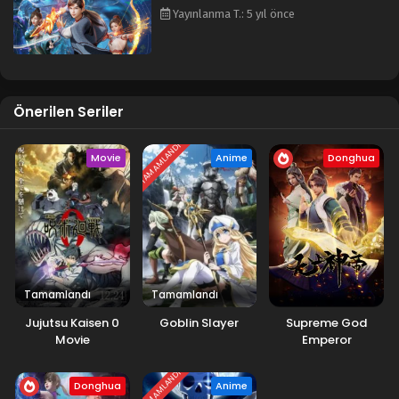
Yayınlanma T.: 5 yıl önce
Önerilen Seriler
TAMAMLANDI
Movie
Anime
Donghua
Tamamlandı
Tamamlandı
Jujutsu Kaisen 0
Goblin Slayer
Supreme God
Movie
Emperor
TAMAMLANDI
Donghua
Anime