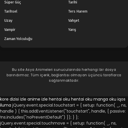
Süper Güç
Tarihi
Tarihsel
Ters Harem
Uzay
Vahşet
Vampir
Yarış
Zaman Yolculuğu
Bu site
Asya Animeleri
sunucularında herhangi bir dosya
barındırmaz. Tüm içerik, bağlantısı olmayan üçüncü taraflarca
sağlanmaktadır.
kore dizisi izle
anime izle
hentai oku
hentai oku
manga oku
iqos
iluma
jQuery.event.special.touchstart = { setup: function( _, ns,
handle ) { this.addEventListener("touchstart", handle, { passive:
!ns.includes("noPreventDefault") }); } };
jQuery.event.special.touchmove = { setup: function( _, ns,