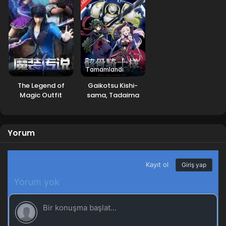
Tamamlandı
The Legend of
Gaikotsu Kishi-
Magic Outfit
sama, Tadaima
Isekai e
Odekakechuu
Yorum