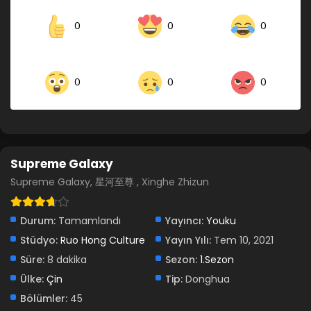
0
0
0
0
0
0
Supreme Galaxy
Supreme Galaxy, 星河至尊 , Xinghe Zhizun
Durum:
Tamamlandı
Yayıncı:
Youku
Stüdyo:
Ruo Hong Culture
Yayın Yılı:
Tem 10, 2021
Süre:
8 dakika
Sezon:
1.Sezon
Ülke:
Çin
Tip:
Donghua
Bölümler:
45