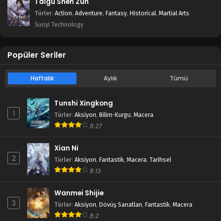
Taigu Shen Zun
Türler
:
Action
,
Adventure
,
Fantasy
,
Historical
,
Martial Arts
Suoyi Technology
Popüler Seriler
Haftalık
Aylık
Tümü
Tunshi Xingkong
1
Türler
:
Aksiyon
,
Bilim-Kurgu
,
Macera
8.27
Xian Ni
2
Türler
:
Aksiyon
,
Fantastik
,
Macera
,
Tarihsel
8.13
Wanmei Shijie
3
Türler
:
Aksiyon
,
Dövüş Sanatları
,
Fantastik
,
Macera
8.2