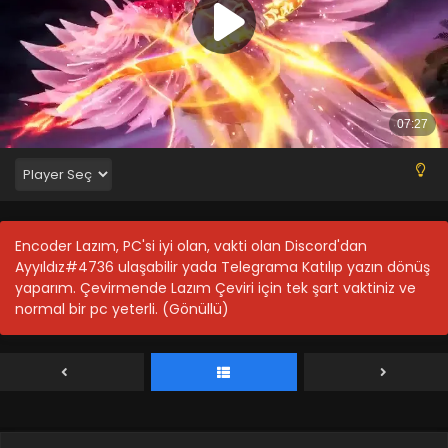
Encoder Lazım, PC'si iyi olan, vakti olan Discord'dan
Ayyıldız#4736 ulaşabilir yada Telegrama Katılıp yazın dönüş
yaparım. Çevirmende Lazım Çeviri için tek şart vaktiniz ve
normal bir pc yeterli. (Gönüllü)
Supreme Galaxy 1-45 Full Bölüm
Blm 1-45 - Nisan 25, 2022
Supreme Galaxy 1-10.Bölüm
Blm 1-10 - Supreme Galaxy 1-10.Bölüm - Eylül 5, 2021