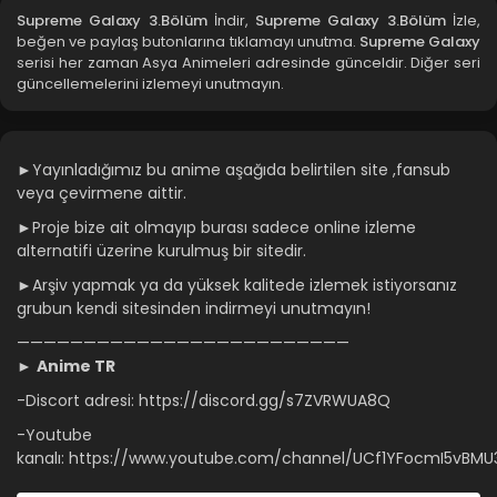
Supreme Galaxy 3.Bölüm
İndir,
Supreme Galaxy 3.Bölüm
İzle,
beğen ve paylaş butonlarına tıklamayı unutma.
Supreme Galaxy
serisi her zaman Asya Animeleri adresinde günceldir. Diğer seri
güncellemelerini izlemeyi unutmayın.
►Yayınladığımız bu anime aşağıda belirtilen site ,fansub
veya çevirmene aittir.
►Proje bize ait olmayıp burası sadece online izleme
alternatifi üzerine kurulmuş bir sitedir.
►Arşiv yapmak ya da yüksek kalitede izlemek istiyorsanız
grubun kendi sitesinden indirmeyi unutmayın!
—————————————————————————
►
Anime TR
-Discort adresi: https://discord.gg/s7ZVRWUA8Q
-Youtube
kanalı: https://www.youtube.com/channel/UCf1YFocmI5vBMU