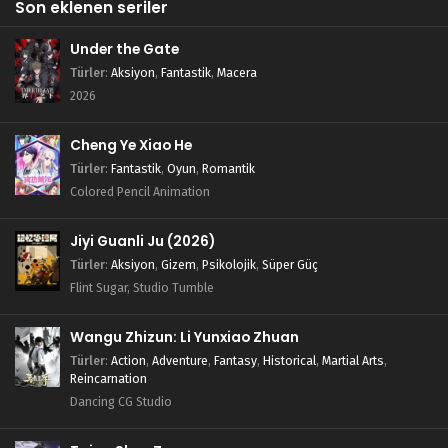
Son eklenen seriler
Under the Gate
Türler
:
Aksiyon
,
Fantastik
,
Macera
2026
Cheng Ye Xiao He
Türler
:
Fantastik
,
Oyun
,
Romantik
Colored Pencil Animation
Jiyi Guanli Ju (2026)
Türler
:
Aksiyon
,
Gizem
,
Psikolojik
,
Süper Güç
Flint Sugar, Studio Tumble
Wangu Zhizun: Li Yunxiao Zhuan
Türler
:
Action
,
Adventure
,
Fantasy
,
Historical
,
Martial Arts
,
Reincarnation
Dancing CG Studio