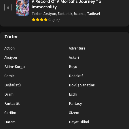
A Record Of A Mortal’s Journey To
Immortality
8
Türler
:
Aksiyon
,
Fantastik
,
Macera
,
Tarihsel
8.47
Türler
Action
Adventure
Aksiyon
Askeri
Bilim-Kurgu
Büyü
Comic
Dedektif
Doğaüstü
Dövüş Sanatları
Dram
Ecchi
Fantastik
Fantasy
Gerilim
Gizem
Harem
Hayat Dilimi