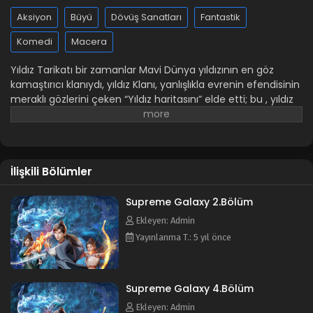
Aksiyon
Büyü
Dövüş Sanatları
Fantastik
Komedi
Macera
Yıldız Tarikatı bir zamanlar Mavi Dünya yıldızının en göz
kamaştırıcı klanıydı, yıldız Klanı, yanlışlıkla evrenin efendisinin
meraklı gözlerini çeken “Yıldız haritasını” elde etti; bu , yıldız
haritasını elde etmek için yıldız Klanının üst düzey üyelerini
kutsal Yıldız alanına gitmeye teşvik etti ve onları “Kutsal
Yıldız alanına”hapsetti. Yıldız Tarikatında sadece bir
koruyucu yaşlı Zhuge Haohan ve genç usta Chu Xinghe ve
İlişkili Bölümler
birkaç genç öğrenci kaldı. Güçsüzlüklerinden dolayı diğer
mezhepler tarafından bastırıldılar ve Ying Klanı tarafından
götürüldüler . Genç Efendi Chu Xinghe, görkemini yeniden
Supreme Galaxy 2.Bölüm
kazanmak için öğrencilerini on iki yıldızlı alemleri kırmaya ve
Ekleyen: Admin
evrenin Efendisi altındaki 12 Yıldız Uygulayıcısını yenmeye
Yayınlanma T.: 5 yıl önce
yönlendirdi. Sonunda babasını ve Yıldız tarikatının tüm
halkını kurtardı.
Animenin diğer isimleri:
-Xinghe Zhizun -
Supreme Galaxy -星河至尊
Supreme Galaxy 4.Bölüm
Ekleyen: Admin