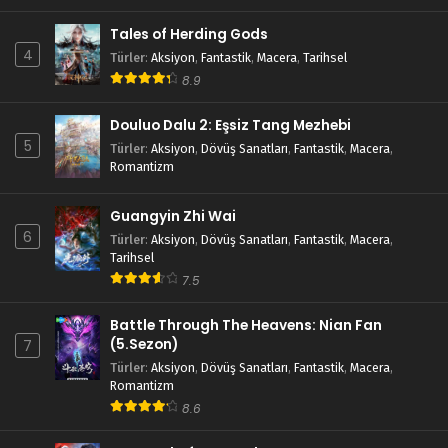
Tales of Herding Gods
4
Türler
:
Aksiyon
,
Fantastik
,
Macera
,
Tarihsel
8.9
Douluo Dalu 2: Eşsiz Tang Mezhebi
5
Türler
:
Aksiyon
,
Dövüş Sanatları
,
Fantastik
,
Macera
,
Romantizm
Guangyin Zhi Wai
6
Türler
:
Aksiyon
,
Dövüş Sanatları
,
Fantastik
,
Macera
,
Tarihsel
7.5
Battle Through The Heavens: Nian Fan
(5.Sezon)
7
Türler
:
Aksiyon
,
Dövüş Sanatları
,
Fantastik
,
Macera
,
Romantizm
8.6