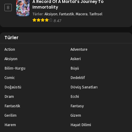
A Record Of A Mortal’s Journey To
Immortality
8
Türler
:
Aksiyon
,
Fantastik
,
Macera
,
Tarihsel
8.47
Türler
Action
Adventure
Aksiyon
Askeri
Bilim-Kurgu
Büyü
Comic
Dedektif
Doğaüstü
Dövüş Sanatları
Dram
Ecchi
Fantastik
Fantasy
Gerilim
Gizem
Harem
Hayat Dilimi