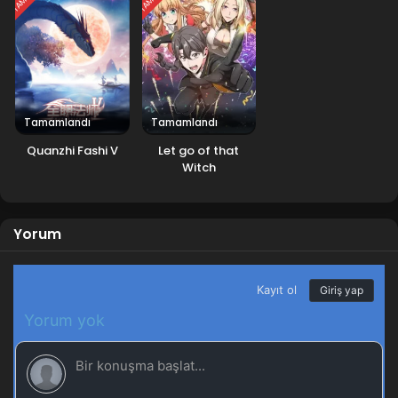
Tamamlandı
Tamamlandı
Quanzhi Fashi V
Let go of that
Witch
Yorum