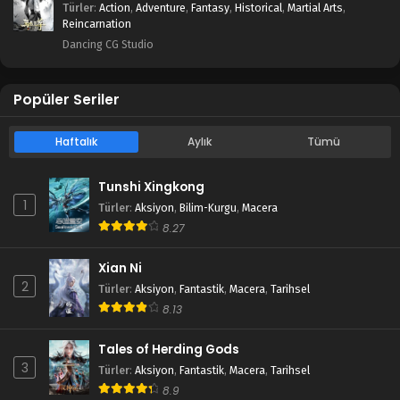
Türler
:
Action
,
Adventure
,
Fantasy
,
Historical
,
Martial Arts
,
Reincarnation
Dancing CG Studio
Popüler Seriler
Haftalık
Aylık
Tümü
Tunshi Xingkong
1
Türler
:
Aksiyon
,
Bilim-Kurgu
,
Macera
8.27
Xian Ni
2
Türler
:
Aksiyon
,
Fantastik
,
Macera
,
Tarihsel
8.13
Tales of Herding Gods
3
Türler
:
Aksiyon
,
Fantastik
,
Macera
,
Tarihsel
8.9