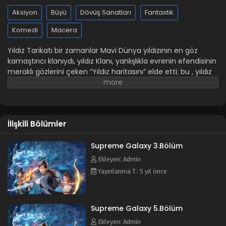
Aksiyon
Büyü
Dövüş Sanatları
Fantastik
Komedi
Macera
Yıldız Tarikatı bir zamanlar Mavi Dünya yıldızının en göz
kamaştırıcı klanıydı, yıldız Klanı, yanlışlıkla evrenin efendisinin
meraklı gözlerini çeken “Yıldız haritasını” elde etti; bu , yıldız
haritasını elde etmek için yıldız Klanının üst düzey üyelerini
kutsal Yıldız alanına gitmeye teşvik etti ve onları “Kutsal
Yıldız alanına”hapsetti. Yıldız Tarikatında sadece bir
koruyucu yaşlı Zhuge Haohan ve genç usta Chu Xinghe ve
İlişkili Bölümler
birkaç genç öğrenci kaldı. Güçsüzlüklerinden dolayı diğer
mezhepler tarafından bastırıldılar ve Ying Klanı tarafından
götürüldüler . Genç Efendi Chu Xinghe, görkemini yeniden
Supreme Galaxy 3.Bölüm
kazanmak için öğrencilerini on iki yıldızlı alemleri kırmaya ve
Ekleyen: Admin
evrenin Efendisi altındaki 12 Yıldız Uygulayıcısını yenmeye
Yayınlanma T.: 5 yıl önce
yönlendirdi. Sonunda babasını ve Yıldız tarikatının tüm
halkını kurtardı.
Animenin diğer isimleri:
-Xinghe Zhizun -
Supreme Galaxy -星河至尊
Supreme Galaxy 5.Bölüm
Ekleyen: Admin