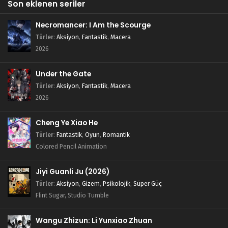
Son eklenen seriler
Necromancer: I Am the Scourge
Türler
:
Aksiyon
,
Fantastik
,
Macera
2026
Under the Gate
Türler
:
Aksiyon
,
Fantastik
,
Macera
2026
Cheng Ye Xiao He
Türler
:
Fantastik
,
Oyun
,
Romantik
Colored Pencil Animation
Jiyi Guanli Ju (2026)
Türler
:
Aksiyon
,
Gizem
,
Psikolojik
,
Süper Güç
Flint Sugar, Studio Tumble
Wangu Zhizun: Li Yunxiao Zhuan