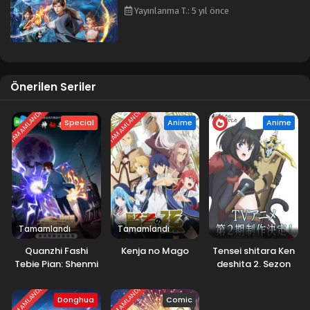
Yayınlanma T.: 5 yıl önce
Önerilen Seriler
TAMAMLANDI
TAMAMLANDI
Special
Anime
Anime
Tamamlandı
Tamamlandı
Quanzhi Fashi
Kenja no Mago
Tensei shitara Ken
Tebie Pian: Shenmi
deshita 2. Sezon
Weituo
TAMAMLANDI
TAMAMLANDI
Donghua
Comic