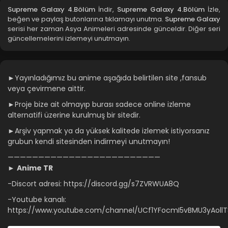
Supreme Galaxy 4.Bölüm
İndir,
Supreme Galaxy 4.Bölüm
İzle,
beğen ve paylaş butonlarına tıklamayı unutma.
Supreme Galaxy
serisi her zaman Asya Animeleri adresinde günceldir. Diğer seri
güncellemelerini izlemeyi unutmayın.
►Yayınladığımız bu anime aşağıda belirtilen site ,fansub
veya çevirmene aittir.
►Proje bize ait olmayıp burası sadece online izleme
alternatifi üzerine kurulmuş bir sitedir.
►Arşiv yapmak ya da yüksek kalitede izlemek istiyorsanız
grubun kendi sitesinden indirmeyi unutmayın!
—————————————————————————
►
Anime TR
-Discort adresi: https://discord.gg/s7ZVRWUA8Q
-Youtube kanalı:
https://www.youtube.com/channel/UCf1YFocmI5vBMU3yAoll