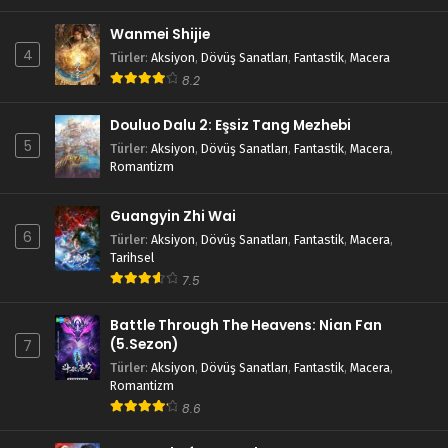
Wanmei Shijie
4
Türler
:
Aksiyon
,
Dövüş Sanatları
,
Fantastik
,
Macera
8.2
Douluo Dalu 2: Eşsiz Tang Mezhebi
5
Türler
:
Aksiyon
,
Dövüş Sanatları
,
Fantastik
,
Macera
,
Romantizm
Guangyin Zhi Wai
6
Türler
:
Aksiyon
,
Dövüş Sanatları
,
Fantastik
,
Macera
,
Tarihsel
7.5
Battle Through The Heavens: Nian Fan
(5.Sezon)
7
Türler
:
Aksiyon
,
Dövüş Sanatları
,
Fantastik
,
Macera
,
Romantizm
8.6