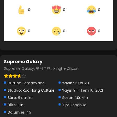
0
0
0
0
0
0
Supreme Galaxy
Supreme Galaxy, 星河至尊 , Xinghe Zhizun
Durum:
Tamamlandı
Yayıncı:
Youku
Stüdyo:
Ruo Hong Culture
Yayın Yılı:
Tem 10, 2021
Süre:
8 dakika
Sezon:
1.Sezon
Ülke:
Çin
Tip:
Donghua
Bölümler:
45