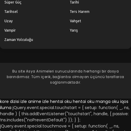
Süper Güç
Tarihi
Tarihsel
Ters Harem
Uzay
Vahşet
Vampir
Yarış
Zaman Yolculuğu
Bu site
Asya Animeleri
sunucularında herhangi bir dosya
barındırmaz. Tüm içerik, bağlantısı olmayan üçüncü taraflarca
sağlanmaktadır.
kore dizisi izle
anime izle
hentai oku
hentai oku
manga oku
iqos
iluma
jQuery.event.special.touchstart = { setup: function( _, ns,
handle ) { this.addEventListener("touchstart", handle, { passive:
!ns.includes("noPreventDefault") }); } };
jQuery.event.special.touchmove = { setup: function( _, ns,