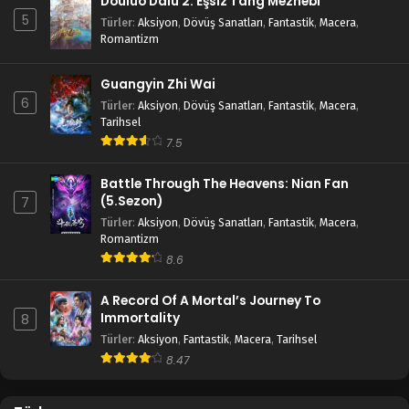
Douluo Dalu 2: Eşsiz Tang Mezhebi
5
Türler
:
Aksiyon
,
Dövüş Sanatları
,
Fantastik
,
Macera
,
Romantizm
Guangyin Zhi Wai
6
Türler
:
Aksiyon
,
Dövüş Sanatları
,
Fantastik
,
Macera
,
Tarihsel
7.5
Battle Through The Heavens: Nian Fan
(5.Sezon)
7
Türler
:
Aksiyon
,
Dövüş Sanatları
,
Fantastik
,
Macera
,
Romantizm
8.6
A Record Of A Mortal’s Journey To
Immortality
8
Türler
:
Aksiyon
,
Fantastik
,
Macera
,
Tarihsel
8.47