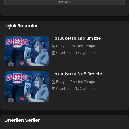
bir araya getirir ve bir oyuna katılmalarını sağlar. Katılımcılar
"Yaşamak mı yoksa ölmek mi istiyorsunuz?"
sorusuna cevap
verirler. Oyunun tek bir kuralı vardır:
"Çoğunluk ölür."
İlişkili Bölümler
Tasuuketsu 1.Bölüm izle
Ekleyen: Twisted Tempo
Yayınlanma T.: 2 yıl önce
Tasuuketsu 3.Bölüm izle
Ekleyen: Twisted Tempo
Yayınlanma T.: 2 yıl önce
Önerilen Seriler