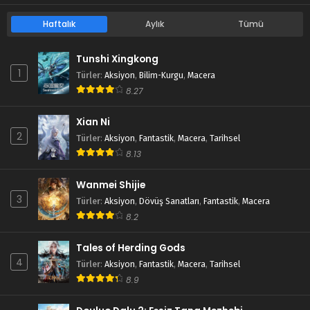
Haftalık
Aylık
Tümü
Tunshi Xingkong
1
Türler
:
Aksiyon
,
Bilim-Kurgu
,
Macera
8.27
Xian Ni
2
Türler
:
Aksiyon
,
Fantastik
,
Macera
,
Tarihsel
8.13
Wanmei Shijie
3
Türler
:
Aksiyon
,
Dövüş Sanatları
,
Fantastik
,
Macera
8.2
Tales of Herding Gods
4
Türler
:
Aksiyon
,
Fantastik
,
Macera
,
Tarihsel
8.9