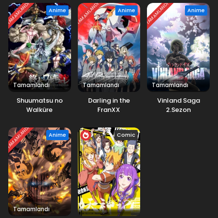
TAMAMLANDI
TAMAMLANDI
TAMAMLANDI
Anime
Anime
Anime
Tamamlandı
Tamamlandı
Tamamlandı
Shuumatsu no
Darling in the
Vinland Saga
Walküre
FranXX
2.Sezon
TAMAMLANDI
Anime
Comic
Tamamlandı