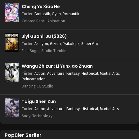
Cheng Ye Xiao He
Türler
:
Fantastik
,
Oyun
,
Romantik
Colored Pencil Animation
Jiyi Guanli Ju (2026)
Türler
:
Aksiyon
,
Gizem
,
Psikolojik
,
Süper Güç
Flint Sugar, Studio Tumble
Wangu Zhizun: Li Yunxiao Zhuan
Türler
:
Action
,
Adventure
,
Fantasy
,
Historical
,
Martial Arts
,
Reincarnation
Dancing CG Studio
Taigu Shen Zun
Türler
:
Action
,
Adventure
,
Fantasy
,
Historical
,
Martial Arts
Suoyi Technology
Popüler Seriler