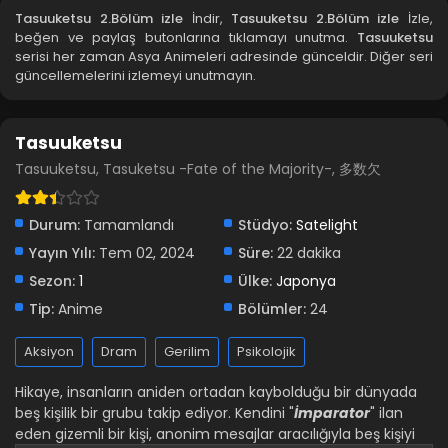
Tasuuketsu 2.Bölüm izle
İndir,
Tasuuketsu 2.Bölüm izle
İzle,
beğen ve paylaş butonlarına tıklamayı unutma.
Tasuuketsu
serisi her zaman Asya Animeleri adresinde günceldir. Diğer seri
güncellemelerini izlemeyi unutmayın.
Tasuuketsu
Tasuuketsu, Tasuketsu -Fate of the Majority-, 多数欠
Durum:
Tamamlandı
Stüdyo:
Satelight
Yayın Yılı:
Tem 02, 2024
Süre:
22 dakika
Sezon:
1
Ülke:
Japonya
Tip:
Anime
Bölümler:
24
Aksiyon
Dram
Gerilim
Psikolojik
Hikaye, insanların aniden ortadan kaybolduğu bir dünyada
beş kişilik bir grubu takip ediyor. Kendini "
İmparator
" ilan
eden gizemli bir kişi, anonim mesajlar aracılığıyla beş kişiyi