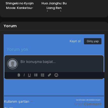
Shingeki no Kyojin
Hua Jianghu: Bu
Movie: Kanketsu-
Liang Ren
hen – The Last
(7.Sezon)
Attack
Yorum