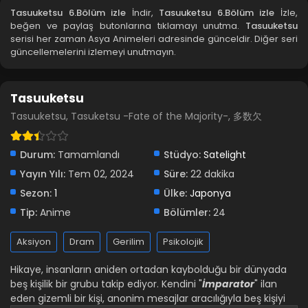
Tasuuketsu 6.Bölüm izle
İndir,
Tasuuketsu 6.Bölüm izle
İzle,
beğen ve paylaş butonlarına tıklamayı unutma.
Tasuuketsu
Tasuuketsu 2.Bölüm izle
serisi her zaman Asya Animeleri adresinde günceldir. Diğer seri
güncellemelerini izlemeyi unutmayın.
Blm 2 - Tasuuketsu 2.Bölüm izle - Temmuz 9, 2024
Tasuuketsu 1.Bölüm izle
Tasuuketsu
Blm 1 - Tasuuketsu 1.Bölüm izle - Temmuz 2, 2024
Tasuuketsu, Tasuketsu -Fate of the Majority-, 多数欠
Durum:
Tamamlandı
Stüdyo:
Satelight
Yayın Yılı:
Tem 02, 2024
Süre:
22 dakika
Sezon:
1
Ülke:
Japonya
Tip:
Anime
Bölümler:
24
Aksiyon
Dram
Gerilim
Psikolojik
Hikaye, insanların aniden ortadan kaybolduğu bir dünyada
beş kişilik bir grubu takip ediyor. Kendini "
İmparator
" ilan
eden gizemli bir kişi, anonim mesajlar aracılığıyla beş kişiyi