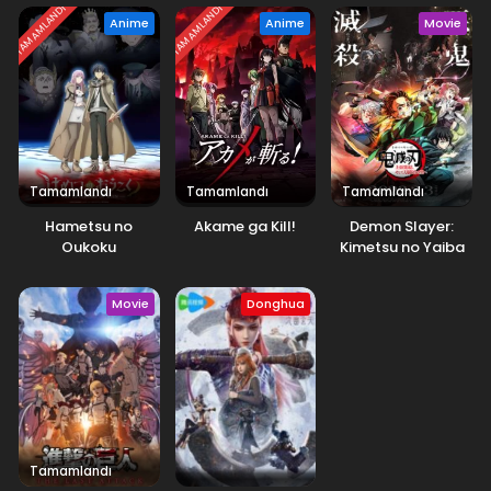
TAMAMLANDI
TAMAMLANDI
Anime
Anime
Movie
Tamamlandı
Tamamlandı
Tamamlandı
Hametsu no
Akame ga Kill!
Demon Slayer:
Oukoku
Kimetsu no Yaiba
Swordsmith Village
Arc
Movie
Donghua
Tamamlandı