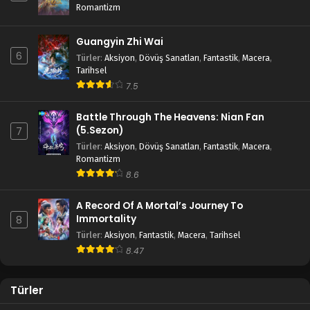
Romantizm
Guangyin Zhi Wai
6
Türler
:
Aksiyon
,
Dövüş Sanatları
,
Fantastik
,
Macera
,
Tarihsel
7.5
Battle Through The Heavens: Nian Fan
(5.Sezon)
7
Türler
:
Aksiyon
,
Dövüş Sanatları
,
Fantastik
,
Macera
,
Romantizm
8.6
A Record Of A Mortal’s Journey To
Immortality
8
Türler
:
Aksiyon
,
Fantastik
,
Macera
,
Tarihsel
8.47
Türler