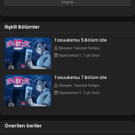
bir araya getirir ve bir oyuna katılmalarını sağlar. Katılımcılar
"Yaşamak mı yoksa ölmek mi istiyorsunuz?"
sorusuna cevap
verirler. Oyunun tek bir kuralı vardır:
"Çoğunluk ölür."
İlişkili Bölümler
Tasuuketsu 5.Bölüm izle
Ekleyen: Twisted Tempo
Yayınlanma T.: 2 yıl önce
Tasuuketsu 7.Bölüm izle
Ekleyen: Twisted Tempo
Yayınlanma T.: 2 yıl önce
Önerilen Seriler