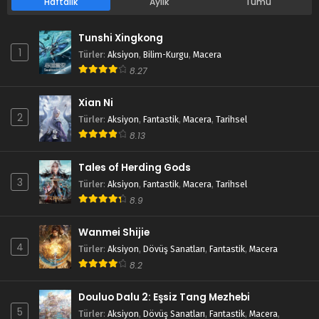
Haftalık
Aylık
Tümü
Tunshi Xingkong
1
Türler
:
Aksiyon
,
Bilim-Kurgu
,
Macera
8.27
Xian Ni
2
Türler
:
Aksiyon
,
Fantastik
,
Macera
,
Tarihsel
8.13
Tales of Herding Gods
3
Türler
:
Aksiyon
,
Fantastik
,
Macera
,
Tarihsel
8.9
Wanmei Shijie
4
Türler
:
Aksiyon
,
Dövüş Sanatları
,
Fantastik
,
Macera
8.2
Douluo Dalu 2: Eşsiz Tang Mezhebi
5
Türler
:
Aksiyon
,
Dövüş Sanatları
,
Fantastik
,
Macera
,