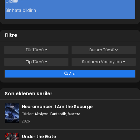
Filtre
Tür
Tümü
Durum
Tümü
Tip
Tümü
Sıralama
Varsayılan
Ara
Son eklenen seriler
Necromancer: I Am the Scourge
Türler
:
Aksiyon
,
Fantastik
,
Macera
2026
Under the Gate