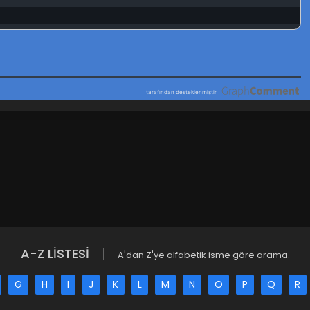
A-Z LİSTESİ
A'dan Z'ye alfabetik isme göre arama.
G
H
I
J
K
L
M
N
O
P
Q
R