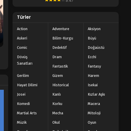
8.47
Türler
Action
Adventure
Aksiyon
Askeri
Bilim-Kurgu
Büyü
Comic
Dedektif
Doğaüstü
Dövüş
Dram
Ecchi
Sanatları
Fantastik
Fantasy
Gerilim
Gizem
Harem
Hayat Dilimi
Historical
Isekai
Josei
Kanlı
Kızlar Aşkı
Komedi
Korku
Macera
Martial Arts
Mecha
Mitoloji
Müzik
Okul
Oyun