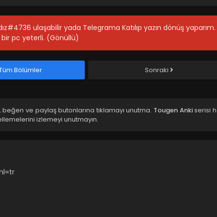
ıldız#4736 ulaşabilir yada Telegrama Katılıp yazın dönüş yaparım.
bir pc yeterli. (Gönüllü)
Tüm Bölümler
Sonraki
e, beğen ve paylaş butonlarına tıklamayı unutma.
Tougen Anki
serisi 
llemelerini izlemeyi unutmayın.
l=tr