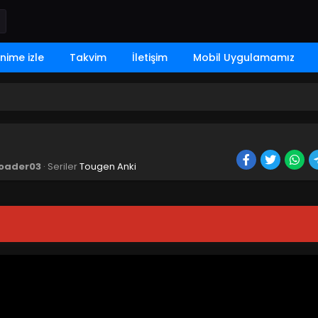
nime izle
Takvim
İletişim
Mobil Uygulamamız
oader03
· Seriler
Tougen Anki