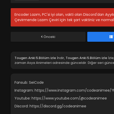
Encoder Lazım, PC'si iyi olan, vakti olan Discord'dan Ayy
Çevirmende Lazım Çeviri için tek şart vaktiniz ve normal 
Önceki
Tougen Anki 5.Bölüm izle
İndir,
Tougen Anki 5.Bölüm izle
İzl
zaman Asya Animeleri adresinde günceldir. Diğer seri günce
Fansub: SeiCode
Instagram: https://www.instagram.com/codeanimee/?h
Youtube: https://www.youtube.com/@codeanimee
Discord: https://discord.gg/codeanimee