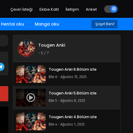
Blm 9 - Eylül 5, 2025
Çeviri İsteği
Ekibe Katıl
İletişim
Anket
Tougen Anki 8.Bölüm izle
Hentai oku
Manga oku
Şaşırt Beni!
Blm 8 - Ağustos 29, 2025
Tougen Anki
Tougen Anki 7.Bölüm izle
-
5
/ ?
Blm 7 - Ağustos 22, 2025
Tougen Anki 6.Bölüm izle
Blm 6 - Ağustos 15, 2025
Tougen Anki 5.Bölüm izle
Blm 5 - Ağustos 8, 2025
Tougen Anki 4.Bölüm izle
Blm 4 - Ağustos 1, 2025