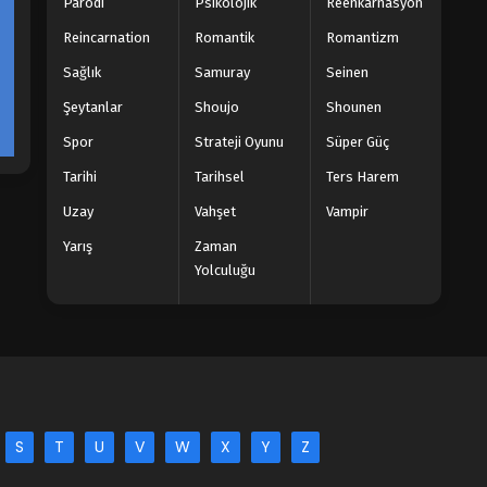
Parodi
Psikolojik
Reenkarnasyon
Reincarnation
Romantik
Romantizm
Sağlık
Samuray
Seinen
Şeytanlar
Shoujo
Shounen
Spor
Strateji Oyunu
Süper Güç
Tarihi
Tarihsel
Ters Harem
Uzay
Vahşet
Vampir
Yarış
Zaman
Yolculuğu
S
T
U
V
W
X
Y
Z