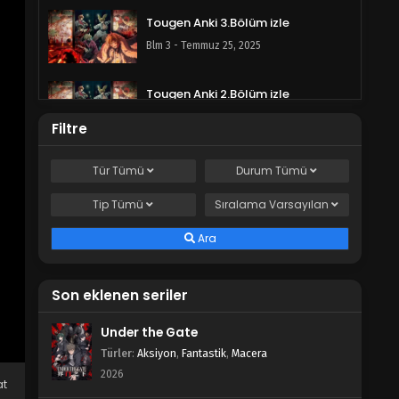
Tougen Anki 3.Bölüm izle
Blm 3 - Temmuz 25, 2025
Tougen Anki 2.Bölüm izle
Blm 2 - Temmuz 18, 2025
Filtre
Tougen Anki 1.Bölüm izle
Tür
Tümü
Durum
Tümü
Blm 1 - Temmuz 11, 2025
Tip
Tümü
Sıralama
Varsayılan
Ara
Son eklenen seriler
Under the Gate
Türler
:
Aksiyon
,
Fantastik
,
Macera
2026
at