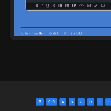
#
0-9
A
B
C
D
E
F