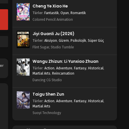
Cheng Ye Xiao He
Türler
:
Fantastik
,
Oyun
,
Romantik
Colored Pencil Animation
Jiyi Guanli Ju (2026)
Türler
:
Aksiyon
,
Gizem
,
Psikolojik
,
Süper Güç
Flint Sugar, Studio Tumble
Wangu Zhizun: Li Yunxiao Zhuan
her
Türler
:
Action
,
Adventure
,
Fantasy
,
Historical
,
Martial Arts
,
Reincarnation
Dancing CG Studio
Taigu Shen Zun
Türler
:
Action
,
Adventure
,
Fantasy
,
Historical
,
Martial Arts
Suoyi Technology