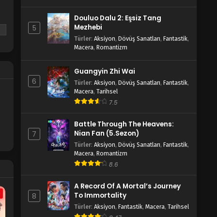
Douluo Dalu 2: Eşsiz Tang
Mezhebi
5
Türler
:
Aksiyon
,
Dövüş Sanatları
,
Fantastik
,
Macera
,
Romantizm
n
Guangyin Zhi Wai
6
Türler
:
Aksiyon
,
Dövüş Sanatları
,
Fantastik
,
n
Macera
,
Tarihsel
7.5
Battle Through The Heavens:
Nian Fan (5.Sezon)
7
Türler
:
Aksiyon
,
Dövüş Sanatları
,
Fantastik
,
Macera
,
Romantizm
8.6
A Record Of A Mortal’s Journey
a
To Immortality
8
Türler
:
Aksiyon
,
Fantastik
,
Macera
,
Tarihsel