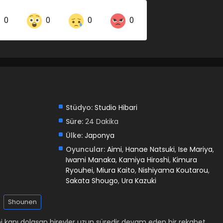
0
0
0
0
Share on LinkedIn
Share on Twitter
Share on Pinterest
Stüdyo:
Studio Hibari
Süre:
24 Dakika
Ülke:
Japonya
Oyuncular:
Aimi
,
Hanae Natsuki
,
Ise Mariya
,
Iwami Manaka
,
Kamiya Hiroshi
,
Kimura
Ryouhei
,
Miura Kaito
,
Nishiyama Koutarou
,
Sakata Shougo
,
Ura Kazuki
Shounen
kanı dolaşan bireyler uzun süredir devam eden bir rekabet