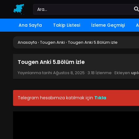
Ana Sayfa
Takip Listesi
İzleme Geçmişi
A
Anasayfa
›
Tougen Anki
›
Tougen Anki 5.Bölüm izle
Tougen Anki 5.Bölüm izle
Yayınlanma tarihi
Ağustos 8, 2025
·
3.1B İzlenme
· Ekleyen
upl
Telegram hesabımıza katılmak için
Tıkla