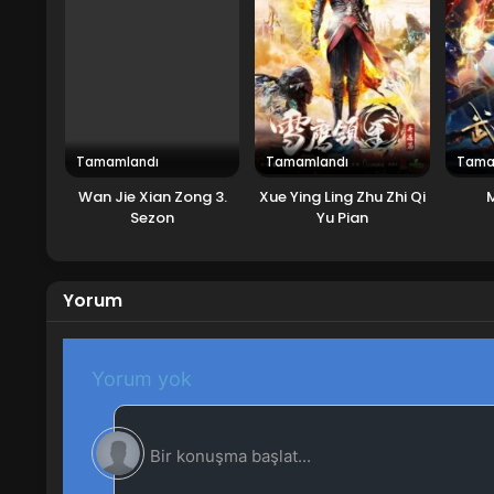
Tamamlandı
Tamamlandı
Tama
Wan Jie Xian Zong 3.
Xue Ying Ling Zhu Zhi Qi
Sezon
Yu Pian
Yorum