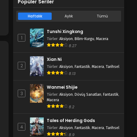
Popüler Seriler
Haftalık
Aylık
Tümü
Tunshi Xingkong
1
Türler
:
Aksiyon
,
Bilim-Kurgu
,
Macera
8.27
Xian Ni
2
Türler
:
Aksiyon
,
Fantastik
,
Macera
,
Tarihsel
8.13
Wanmei Shijie
3
Türler
:
Aksiyon
,
Dövüş Sanatları
,
Fantastik
,
Macera
8.2
Tales of Herding Gods
4
Türler
:
Aksiyon
,
Fantastik
,
Macera
,
Tarihsel
8.9