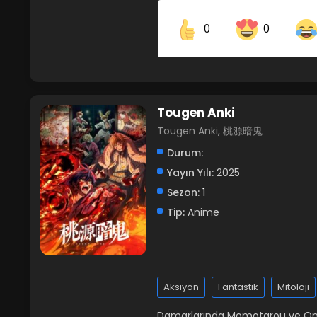
0
0
Share on Facebook
Tougen Anki
Tougen Anki, 桃源暗鬼
Durum:
Yayın Yılı:
2025
Sezon:
1
Tip:
Anime
Aksiyon
Fantastik
Mitoloji
Damarlarında Momotarou ve Oni 