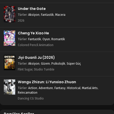
Under the Gate
Türler
:
Aksiyon
,
Fantastik
,
Macera
2026
Cheng Ye Xiao He
Türler
:
Fantastik
,
Oyun
,
Romantik
Colored Pencil Animation
Jiyi Guanli Ju (2026)
Türler
:
Aksiyon
,
Gizem
,
Psikolojik
,
Süper Güç
Flint Sugar, Studio Tumble
Wangu Zhizun: Li Yunxiao Zhuan
Türler
:
Action
,
Adventure
,
Fantasy
,
Historical
,
Martial Arts
,
Reincarnation
Dancing CG Studio