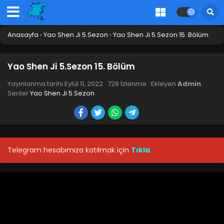
Yao Shen Ji 5.Sezon 28. Bölüm
Blm 28 - Eylül 17, 2022
Anasayfa
›
Yao Shen Ji 5.Sezon
›
Yao Shen Ji 5.Sezon 15. Bölüm
Yao Shen Ji 5.Sezon 27. Bölüm
Yao Shen Ji 5.Sezon 15. Bölüm
Blm 27 - Eylül 17, 2022
Yayınlanma tarihi
Eylül 11, 2022
·
728 İzlenme
· Ekleyen
Admin
·
Seriler
Yao Shen Ji 5.Sezon
Yao Shen Ji 5.Sezon 26. Bölüm
Blm 26 - Eylül 17, 2022
Yao Shen Ji 5.Sezon 25. Bölüm
Telegram hesabımıza katılmak için
Tıkla
Blm 25 - Eylül 13, 2022
Yao Shen Ji 5.Sezon 24. Bölüm
Blm 24 - Eylül 13, 2022
Yao Shen Ji 5.Sezon 23. Bölüm