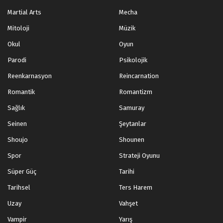
Martial Arts
Mecha
Mitoloji
Müzik
Okul
Oyun
Parodi
Psikolojik
Reenkarnasyon
Reincarnation
Romantik
Romantizm
Sağlık
Samuray
Seinen
Şeytanlar
Shoujo
Shounen
Spor
Strateji Oyunu
Süper Güç
Tarihi
Tarihsel
Ters Harem
Uzay
Vahşet
Vampir
Yarış