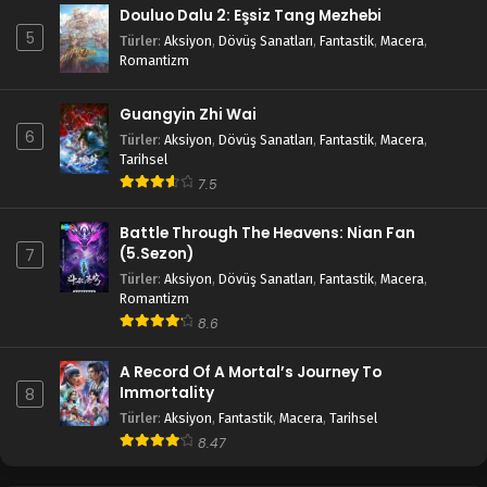
Douluo Dalu 2: Eşsiz Tang Mezhebi
5
Türler
:
Aksiyon
,
Dövüş Sanatları
,
Fantastik
,
Macera
,
Romantizm
Guangyin Zhi Wai
6
Türler
:
Aksiyon
,
Dövüş Sanatları
,
Fantastik
,
Macera
,
Tarihsel
7.5
Battle Through The Heavens: Nian Fan
(5.Sezon)
7
Türler
:
Aksiyon
,
Dövüş Sanatları
,
Fantastik
,
Macera
,
Romantizm
8.6
A Record Of A Mortal’s Journey To
Immortality
8
Türler
:
Aksiyon
,
Fantastik
,
Macera
,
Tarihsel
8.47