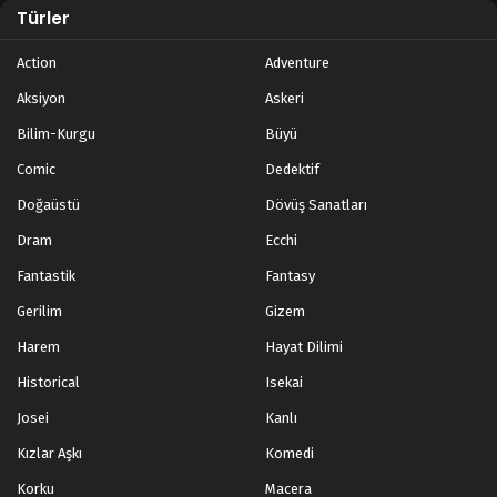
Türler
Action
Adventure
Aksiyon
Askeri
Bilim-Kurgu
Büyü
Comic
Dedektif
Doğaüstü
Dövüş Sanatları
Dram
Ecchi
Fantastik
Fantasy
Gerilim
Gizem
Harem
Hayat Dilimi
Historical
Isekai
Josei
Kanlı
Kızlar Aşkı
Komedi
Korku
Macera