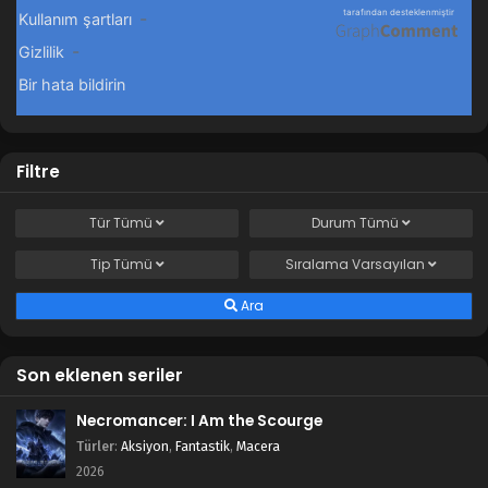
Yao Shen Ji 5.Sezon 1.Bölüm
Blm 1 - Yao Shen Ji 5.Sezon 1.Bölüm - Ekim 30, 2021
Yao Shen Ji 5.Sezon 5.Sezon Full
Blm 1-52 - 5.Sezon Full - Ekim 1, 2021
Filtre
Tür
Tümü
Durum
Tümü
Tip
Tümü
Sıralama
Varsayılan
Ara
Son eklenen seriler
Necromancer: I Am the Scourge
Türler
:
Aksiyon
,
Fantastik
,
Macera
2026