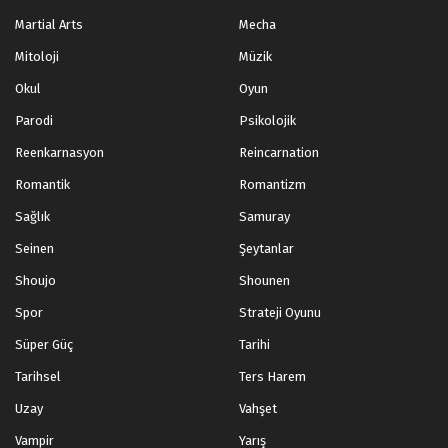
Martial Arts
Mecha
Mitoloji
Müzik
Okul
Oyun
Parodi
Psikolojik
Reenkarnasyon
Reincarnation
Romantik
Romantizm
Sağlık
Samuray
Seinen
Şeytanlar
Shoujo
Shounen
Spor
Strateji Oyunu
Süper Güç
Tarihi
Tarihsel
Ters Harem
Uzay
Vahşet
Vampir
Yarış