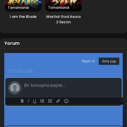
Blm 7 - Yao Shen Ji 5.Sezon 7.Bölüm - Kasım 13, 2021
Tamamlandı
Tamamlandı
I am the Blade
Martial God Asura
Yao Shen Ji 5.Sezon 6.Bölüm
2.Sezon
Blm 6 - Yao Shen Ji 5.Sezon 6.Bölüm - Kasım 10, 2021
Yao Shen Ji 5.Sezon 5.Bölüm
Yorum
Blm 5 - Yao Shen Ji 5.Sezon 5.Bölüm - Kasım 6, 2021
Yao Shen Ji 5.Sezon 4.Bölüm
Blm 4 - Yao Shen Ji 5.Sezon 4.Bölüm - Kasım 4, 2021
Yao Shen Ji 5.Sezon 3.Bölüm
Blm 3 - Yao Shen Ji 5.Sezon 3.Bölüm - Ekim 30, 2021
Yao Shen Ji 5.Sezon 2.Bölüm
Blm 2 - Yao Shen Ji 5.Sezon 2.Bölüm - Ekim 30, 2021