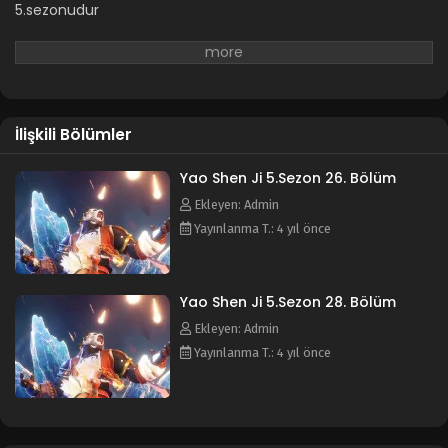
Yao Shen Ji 5.Sezon 18. Bölüm
5.sezonudur
Blm 18 - Eylül 11, 2022
Yao Shen Ji 5.Sezon 17. Bölüm
Blm 17 - Eylül 11, 2022
İlişkili Bölümler
Yao Shen Ji 5.Sezon 16. Bölüm
Yao Shen Ji 5.Sezon 26. Bölüm
Blm 16 - Eylül 11, 2022
Ekleyen: Admin
Yayınlanma T.: 4 yıl önce
Yao Shen Ji 5.Sezon 15. Bölüm
Blm 15 - Eylül 11, 2022
Yao Shen Ji 5.Sezon 28. Bölüm
Yao Shen Ji 5. Sezon 14. Bölüm
Ekleyen: Admin
Blm 14 - Eylül 11, 2022
Yayınlanma T.: 4 yıl önce
Yao Shen Ji 5.Sezon 13.Bölüm
Blm 13 - Yao Shen Ji 5.Sezon 13.Bölüm - Aralık 4, 2021