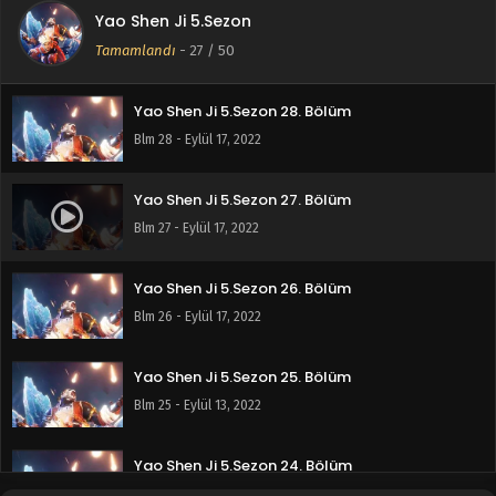
Yao Shen Ji 5.Sezon
Yao Shen Ji 5.Sezon 29. Bölüm
Tamamlandı
-
27
/ 50
Blm 29 - Eylül 17, 2022
Yao Shen Ji 5.Sezon 28. Bölüm
Blm 28 - Eylül 17, 2022
Yao Shen Ji 5.Sezon 27. Bölüm
Blm 27 - Eylül 17, 2022
Yao Shen Ji 5.Sezon 26. Bölüm
Blm 26 - Eylül 17, 2022
Yao Shen Ji 5.Sezon 25. Bölüm
Blm 25 - Eylül 13, 2022
Yao Shen Ji 5.Sezon 24. Bölüm
Blm 24 - Eylül 13, 2022