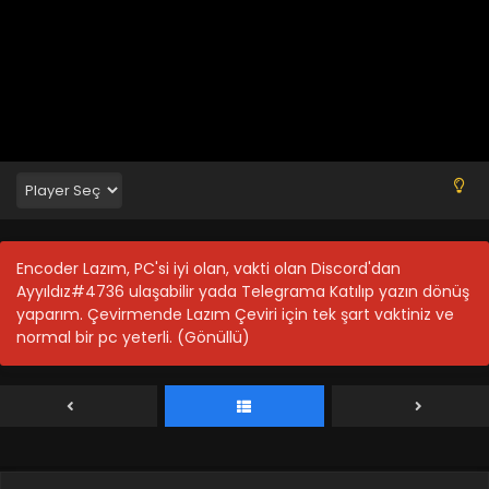
Blm 35 - Kasım 30, 2022
Yao Shen Ji 5.Sezon 34. Bölüm
Blm 34 - Kasım 30, 2022
Yao Shen Ji 5.Sezon 33. Bölüm
Blm 33 - Kasım 30, 2022
Yao Shen Ji 5.Sezon 32. Bölüm
Encoder Lazım, PC'si iyi olan, vakti olan Discord'dan
Blm 32 - Kasım 1, 2022
Ayyıldız#4736 ulaşabilir yada Telegrama Katılıp yazın dönüş
yaparım. Çevirmende Lazım Çeviri için tek şart vaktiniz ve
normal bir pc yeterli. (Gönüllü)
Yao Shen Ji 5.Sezon 31. Bölüm
Blm 31 - Kasım 1, 2022
Yao Shen Ji 5.Sezon 30. Bölüm
Blm 30 - Eylül 17, 2022