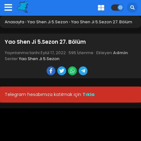
Yao Shen Ji 5.Sezon 40. Bölüm
Blm 40 - Kasım 30, 2022
Anasayfa
›
Yao Shen Ji 5.Sezon
›
Yao Shen Ji 5.Sezon 27. Bölüm
Yao Shen Ji 5.Sezon 39. Bölüm
Yao Shen Ji 5.Sezon 27. Bölüm
Blm 39 - Kasım 30, 2022
Yayınlanma tarihi
Eylül 17, 2022
·
595 İzlenme
· Ekleyen
Admin
·
Seriler
Yao Shen Ji 5.Sezon
Yao Shen Ji 5.Sezon 38. Bölüm
Blm 38 - Kasım 30, 2022
Yao Shen Ji 5.Sezon 37. Bölüm
Telegram hesabımıza katılmak için
Tıkla
Blm 37 - Kasım 30, 2022
Yao Shen Ji 5.Sezon 36. Bölüm
Blm 36 - Kasım 30, 2022
Yao Shen Ji 5.Sezon 35. Bölüm