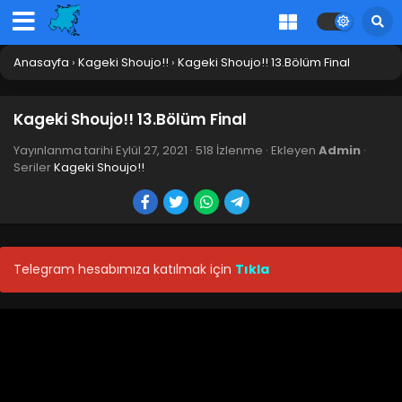
Anasayfa
›
Kageki Shoujo!!
›
Kageki Shoujo!! 13.Bölüm Final
Kageki Shoujo!! 13.Bölüm Final
Yayınlanma tarihi
Eylül 27, 2021
·
518 İzlenme
· Ekleyen
Admin
·
Seriler
Kageki Shoujo!!
Telegram hesabımıza katılmak için
Tıkla