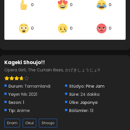
Kageki Shoujo!! 3.Bölüm
0
0
0
Blm 3 - Kageki Shoujo!! 3.Bölüm - Ağustos 31, 2021
Kageki Shoujo!! 2.Bölüm
0
0
0
Blm 2 - Kageki Shoujo!! 2.Bölüm - Ağustos 31, 2021
Kageki Shoujo!! 1.Bölüm
Blm 1 - Kageki Shoujo!! 1.Bölüm - Ağustos 31, 2021
Kageki Shoujo!!
Opera Girl!, The Curtain Rises, かげきしょうじょ!!
Durum:
Tamamlandı
Stüdyo:
Pine Jam
Yayın Yılı:
2021
Süre:
24 dakika
Sezon:
1
Ülke:
Japonya
Tip:
Anime
Bölümler:
13
Dram
Okul
Shoujo