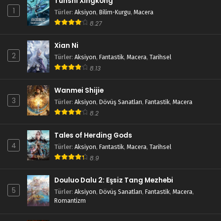
Tunshi Xingkong
1
Türler
:
Aksiyon
,
Bilim-Kurgu
,
Macera
8.27
Xian Ni
2
Türler
:
Aksiyon
,
Fantastik
,
Macera
,
Tarihsel
8.13
Wanmei Shijie
3
Türler
:
Aksiyon
,
Dövüş Sanatları
,
Fantastik
,
Macera
8.2
Tales of Herding Gods
4
Türler
:
Aksiyon
,
Fantastik
,
Macera
,
Tarihsel
8.9
Douluo Dalu 2: Eşsiz Tang Mezhebi
5
Türler
:
Aksiyon
,
Dövüş Sanatları
,
Fantastik
,
Macera
,
Romantizm