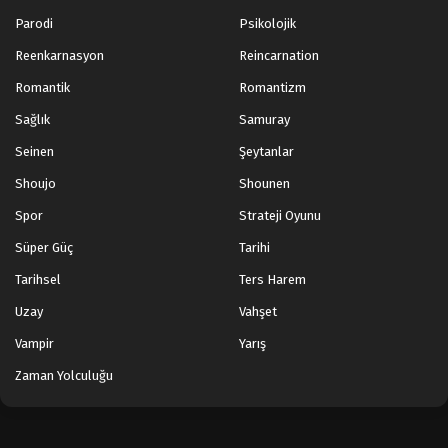
Parodi
Psikolojik
Reenkarnasyon
Reincarnation
Romantik
Romantizm
Sağlık
Samuray
Seinen
Şeytanlar
Shoujo
Shounen
Spor
Strateji Oyunu
Süper Güç
Tarihi
Tarihsel
Ters Harem
Uzay
Vahşet
Vampir
Yarış
Zaman Yolculuğu