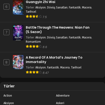
Guangyin Zhi Wai
6
Türler
:
Aksiyon
,
Dövüş Sanatları
,
Fantastik
,
Macera
,
Tarihsel
7.5
Battle Through The Heavens: Nian Fan
(5.Sezon)
7
Türler
:
Aksiyon
,
Dövüş Sanatları
,
Fantastik
,
Macera
,
Romantizm
8.6
A Record Of A Mortal’s Journey To
Immortality
8
Türler
:
Aksiyon
,
Fantastik
,
Macera
,
Tarihsel
8.47
Türler
Action
Adventure
Aksiyon
Askeri