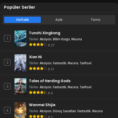
Popüler Seriler
Haftalık
Aylık
Tümü
Tunshi Xingkong
1
Türler
:
Aksiyon
,
Bilim-Kurgu
,
Macera
8.27
Xian Ni
2
Türler
:
Aksiyon
,
Fantastik
,
Macera
,
Tarihsel
8.13
Tales of Herding Gods
3
Türler
:
Aksiyon
,
Fantastik
,
Macera
,
Tarihsel
8.9
Wanmei Shijie
4
Türler
:
Aksiyon
,
Dövüş Sanatları
,
Fantastik
,
Macera
8.2