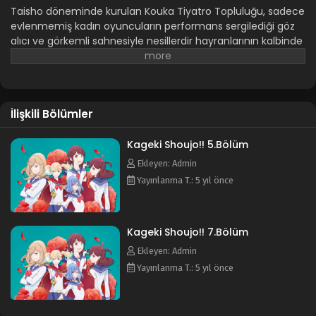
Taisho döneminde kurulan Kouka Tiyatro Topluluğu, sadece
evlenmemiş kadın oyuncuların performans sergilediği göz
alıcı ve görkemli sahnesiyle nesillerdir hayranlarının kalbinde
özel bir yer edinmiştir. Kouka Müzikal ve Tiyatro Sanatları
Okulu'nun yüzüncü yılında zorlu seçmeler sonrasında
yetenekli öğrenciler okula kabul edilmiştir. Bu öğrencilerin
arasında 178 boya sahip olup Versay Gülü'nden Oscar'ı
İlişkili Bölümler
canlandırmayı arzulayan Watanabe Sarasa ve etrafındaki
her şeye karşı kayıtsız olan eski bir ulusal idol Narata Ai de
vardır. Umut ve tartışmaların her daim birlikte olduğu müzik
Kageki Shoujo!! 5.Bölüm
okulunda yeni bir dönem başlamak üzeredir!
Animenin
Ekleyen: Admin
diğer isimleri:
Opera Girl! The Curtain Rises かげきしょうじ
Yayınlanma T.: 5 yıl önce
ょ!!
Kageki Shoujo!! 7.Bölüm
Ekleyen: Admin
Yayınlanma T.: 5 yıl önce