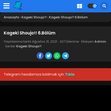
Anasayfa
›
Kageki Shoujo!!
›
Kageki Shoujo!! 6.Bölüm
Kageki Shoujo!! 6.Bölüm
Yayınlanma tarihi
Ağustos 31, 2021
·
427 İzlenme
· Ekleyen
Admin
· Seriler
Kageki Shoujo!!
Telegram hesabımıza katılmak için
Tıkla