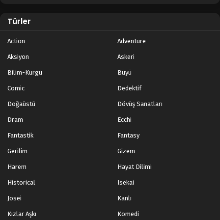
Türler
Action
Adventure
Aksiyon
Askeri
Bilim-Kurgu
Büyü
Comic
Dedektif
Doğaüstü
Dövüş Sanatları
Dram
Ecchi
Fantastik
Fantasy
Gerilim
Gizem
Harem
Hayat Dilimi
Historical
Isekai
Josei
Kanlı
Kızlar Aşkı
Komedi