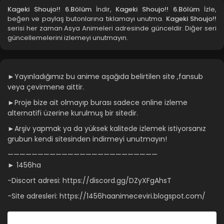
Kageki Shoujo!! 6.Bölüm
İndir,
Kageki Shoujo!! 6.Bölüm
İzle,
beğen ve paylaş butonlarına tıklamayı unutma.
Kageki Shoujo!!
Kageki Shoujo!! 2.Bölüm
serisi her zaman Asya Animeleri adresinde günceldir. Diğer seri
güncellemelerini izlemeyi unutmayın.
Blm 2 - Kageki Shoujo!! 2.Bölüm - Ağustos 31, 2021
Kageki Shoujo!! 1.Bölüm
►Yayınladığımız bu anime aşağıda belirtilen site ,fansub
Blm 1 - Kageki Shoujo!! 1.Bölüm - Ağustos 31, 2021
veya çevirmene aittir.
►Proje bize ait olmayıp burası sadece online izleme
alternatifi üzerine kurulmuş bir sitedir.
►Arşiv yapmak ya da yüksek kalitede izlemek istiyorsanız
grubun kendi sitesinden indirmeyi unutmayın!
—————————————————————————
► 1456ha
-Discort adresi: https://discord.gg/DZyXFgAhsT
-Site adresleri: https://1456haanimeceviri.blogspot.com/