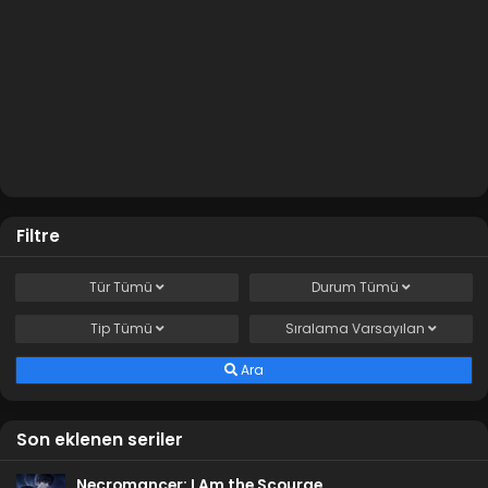
Filtre
Tür
Tümü
Durum
Tümü
Tip
Tümü
Sıralama
Varsayılan
Ara
Son eklenen seriler
Necromancer: I Am the Scourge