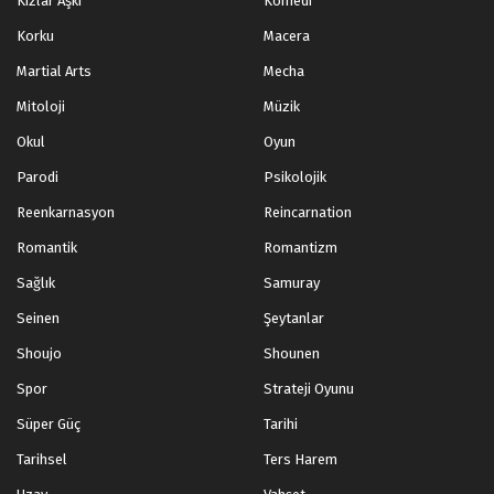
Kızlar Aşkı
Komedi
Korku
Macera
Martial Arts
Mecha
Mitoloji
Müzik
Okul
Oyun
Parodi
Psikolojik
Reenkarnasyon
Reincarnation
Romantik
Romantizm
Sağlık
Samuray
Seinen
Şeytanlar
Shoujo
Shounen
Spor
Strateji Oyunu
Süper Güç
Tarihi
Tarihsel
Ters Harem