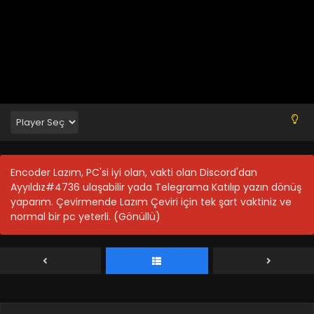
Kageki Shoujo!! 13.Bölüm Final
Blm 13 - Kageki Shoujo!! 13.Bölüm Final - Eylül 27, 2021
Kageki Shoujo!! 12.Bölüm
Encoder Lazım, PC'si iyi olan, vakti olan Discord'dan
Blm 12 - Kageki Shoujo!! 12.Bölüm - Eylül 19, 2021
Ayyıldız#4736 ulaşabilir yada Telegrama Katılıp yazın dönüş
yaparım. Çevirmende Lazım Çeviri için tek şart vaktiniz ve
normal bir pc yeterli. (Gönüllü)
Kageki Shoujo!! 11.Bölüm
Blm 11 - Kageki Shoujo!! 11.Bölüm - Eylül 13, 2021
Kageki Shoujo!! 10.Bölüm
Blm 10 - Kageki Shoujo!! 10.Bölüm - Eylül 13, 2021