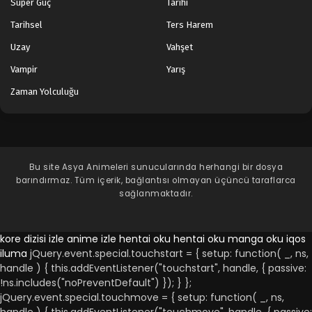
Süper Güç
Tarihi
Tarihsel
Ters Harem
Uzay
Vahşet
Vampir
Yarış
Zaman Yolculuğu
Bu site
Asya Animeleri
sunucularında herhangi bir dosya
barındırmaz. Tüm içerik, bağlantısı olmayan üçüncü taraflarca
sağlanmaktadır.
kore dizisi izle
anime izle
hentai oku
hentai oku
manga oku
iqos
iluma
jQuery.event.special.touchstart = { setup: function( _, ns,
handle ) { this.addEventListener("touchstart", handle, { passive:
!ns.includes("noPreventDefault") }); } };
jQuery.event.special.touchmove = { setup: function( _, ns,