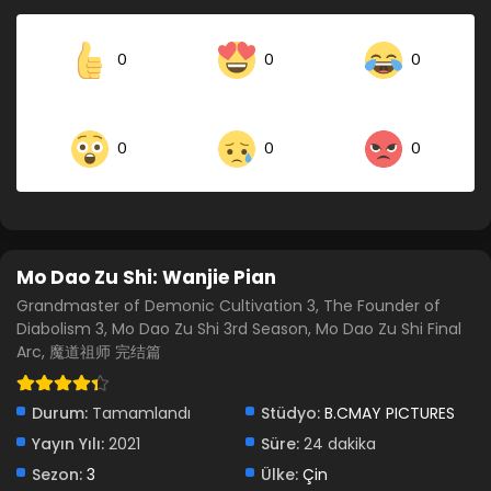
Blm 3 - Mo Dao Zu Shi: Wanjie Pian 3.Bölüm - Ekim 29, 2021
0
0
0
Mo Dao Zu Shi: Wanjie Pian 2.Bölüm
Blm 2 - Mo Dao Zu Shi: Wanjie Pian 2.Bölüm - Ekim 29, 2021
0
0
0
Mo Dao Zu Shi: Wanjie Pian 1.Bölüm
Blm 1 - Mo Dao Zu Shi: Wanjie Pian 1.Bölüm - Ekim 29, 2021
Mo Dao Zu Shi: Wanjie Pian
Grandmaster of Demonic Cultivation 3, The Founder of
Diabolism 3, Mo Dao Zu Shi 3rd Season, Mo Dao Zu Shi Final
Arc, 魔道祖师 完结篇
Durum:
Tamamlandı
Stüdyo:
B.CMAY PICTURES
Yayın Yılı:
2021
Süre:
24 dakika
Sezon:
3
Ülke:
Çin