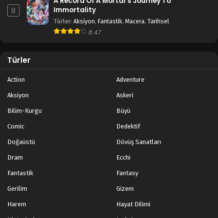
A Record Of A Mortal’s Journey To
Immortality
8
Türler
:
Aksiyon
,
Fantastik
,
Macera
,
Tarihsel
8.47
Türler
Action
Adventure
Aksiyon
Askeri
Bilim-Kurgu
Büyü
Comic
Dedektif
Doğaüstü
Dövüş Sanatları
Dram
Ecchi
Fantastik
Fantasy
Gerilim
Gizem
Harem
Hayat Dilimi