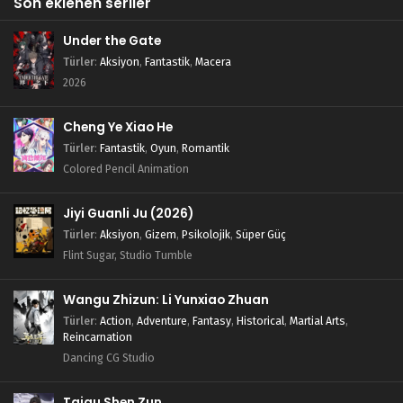
Son eklenen seriler
Under the Gate
Türler
:
Aksiyon
,
Fantastik
,
Macera
2026
Cheng Ye Xiao He
Türler
:
Fantastik
,
Oyun
,
Romantik
Colored Pencil Animation
Jiyi Guanli Ju (2026)
Türler
:
Aksiyon
,
Gizem
,
Psikolojik
,
Süper Güç
Flint Sugar, Studio Tumble
Wangu Zhizun: Li Yunxiao Zhuan
Türler
:
Action
,
Adventure
,
Fantasy
,
Historical
,
Martial Arts
,
Reincarnation
Dancing CG Studio
Taigu Shen Zun