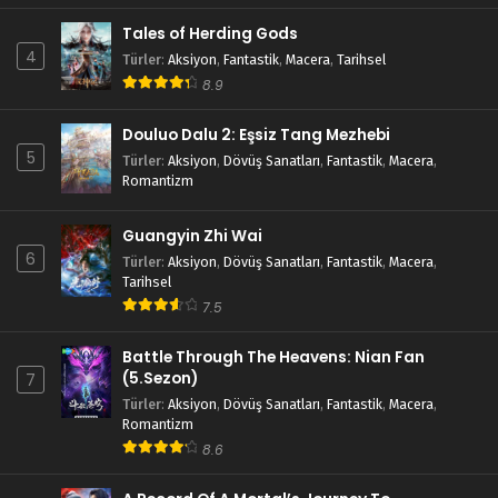
Tales of Herding Gods
4
Türler
:
Aksiyon
,
Fantastik
,
Macera
,
Tarihsel
8.9
Douluo Dalu 2: Eşsiz Tang Mezhebi
5
Türler
:
Aksiyon
,
Dövüş Sanatları
,
Fantastik
,
Macera
,
Romantizm
Guangyin Zhi Wai
6
Türler
:
Aksiyon
,
Dövüş Sanatları
,
Fantastik
,
Macera
,
Tarihsel
7.5
Battle Through The Heavens: Nian Fan
(5.Sezon)
7
Türler
:
Aksiyon
,
Dövüş Sanatları
,
Fantastik
,
Macera
,
Romantizm
8.6