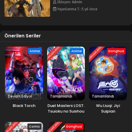
Ekleyen: Admin
Yayınlanma T.: 5 yıl önce
Önerilen Seriler
TAMAMLANDI
TAMAMLANDI
Anime
Anime
Donghua
Devam Ediyor
Tamamlandı
Tamamlandı
Black Torch
Duel Masters LOST:
Wu Liuqi: Jiyi
Tsuioku no Suishou
Suipian
TAMAMLANDI
TAMAMLANDI
Comic
Donghua