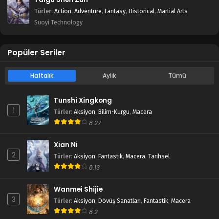
Türler
:
Action
,
Adventure
,
Fantasy
,
Historical
,
Martial Arts
Suoyi Technology
Popüler Seriler
Haftalık
Aylık
Tümü
Tunshi Xingkong
1
Türler
:
Aksiyon
,
Bilim-Kurgu
,
Macera
8.27
Xian Ni
2
Türler
:
Aksiyon
,
Fantastik
,
Macera
,
Tarihsel
8.13
Wanmei Shijie
3
Türler
:
Aksiyon
,
Dövüş Sanatları
,
Fantastik
,
Macera
8.2