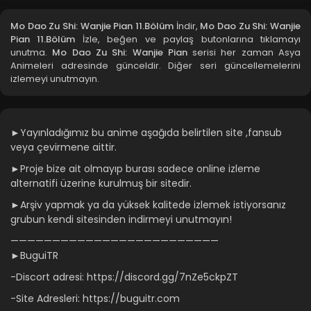
Mo Dao Zu Shi: Wanjie Pian 8.Bölüm
Mo Dao Zu Shi: Wanjie Pian 11.Bölüm
İndir,
Mo Dao Zu Shi: Wanjie
Blm 8 - Mo Dao Zu Shi: Wanjie Pian 8.Bölüm - Ekim 29, 2021
Pian 11.Bölüm
İzle, beğen ve paylaş butonlarına tıklamayı
unutma.
Mo Dao Zu Shi: Wanjie Pian
serisi her zaman Asya
Animeleri adresinde günceldir. Diğer seri güncellemelerini
Mo Dao Zu Shi: Wanjie Pian 7.Bölüm
izlemeyi unutmayın.
Blm 7 - Mo Dao Zu Shi: Wanjie Pian 7.Bölüm - Ekim 29, 2021
Mo Dao Zu Shi: Wanjie Pian 6.Bölüm
►Yayınladığımız bu anime aşağıda belirtilen site ,fansub
veya çevirmene aittir.
Blm 6 - Mo Dao Zu Shi: Wanjie Pian 6.Bölüm - Ekim 29, 2021
►Proje bize ait olmayıp burası sadece online izleme
alternatifi üzerine kurulmuş bir sitedir.
Mo Dao Zu Shi: Wanjie Pian 5.Bölüm
Blm 5 - Mo Dao Zu Shi: Wanjie Pian 5.Bölüm - Ekim 29, 2021
►Arşiv yapmak ya da yüksek kalitede izlemek istiyorsanız
grubun kendi sitesinden indirmeyi unutmayın!
Mo Dao Zu Shi: Wanjie Pian 4.Bölüm
—————————————————————————
►BuguiTR
Blm 4 - Mo Dao Zu Shi: Wanjie Pian 4.Bölüm - Ekim 29, 2021
-Discort adresi: https://discord.gg/7nZe5ckpZT
Mo Dao Zu Shi: Wanjie Pian 3.Bölüm
-Site Adresleri: https://buguitr.com