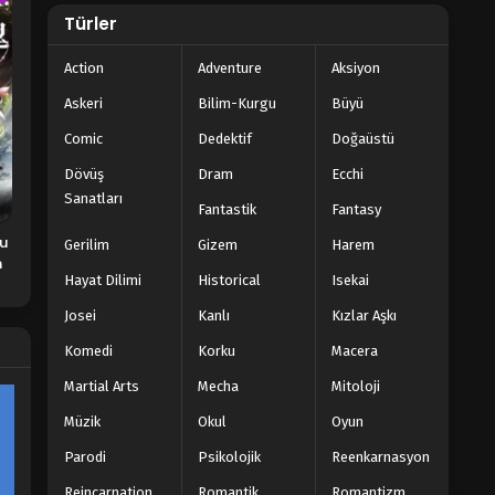
Türler
Action
Adventure
Aksiyon
Askeri
Bilim-Kurgu
Büyü
Comic
Dedektif
Doğaüstü
Dövüş
Dram
Ecchi
Sanatları
Fantastik
Fantasy
su
Gerilim
Gizem
Harem
h
Hayat Dilimi
Historical
Isekai
Josei
Kanlı
Kızlar Aşkı
Komedi
Korku
Macera
Martial Arts
Mecha
Mitoloji
Müzik
Okul
Oyun
Parodi
Psikolojik
Reenkarnasyon
Reincarnation
Romantik
Romantizm