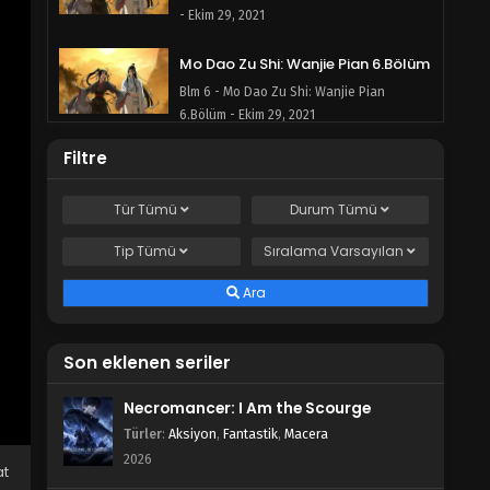
- Ekim 29, 2021
Mo Dao Zu Shi: Wanjie Pian 6.Bölüm
Blm 6 - Mo Dao Zu Shi: Wanjie Pian
6.Bölüm - Ekim 29, 2021
Filtre
Mo Dao Zu Shi: Wanjie Pian 5.Bölüm
Blm 5 - Mo Dao Zu Shi: Wanjie Pian
Tür
Tümü
Durum
Tümü
5.Bölüm - Ekim 29, 2021
Tip
Tümü
Sıralama
Varsayılan
Mo Dao Zu Shi: Wanjie Pian 4.Bölüm
Blm 4 - Mo Dao Zu Shi: Wanjie Pian
Ara
4.Bölüm - Ekim 29, 2021
Son eklenen seriler
Mo Dao Zu Shi: Wanjie Pian 3.Bölüm
Blm 3 - Mo Dao Zu Shi: Wanjie Pian
Necromancer: I Am the Scourge
3.Bölüm - Ekim 29, 2021
Türler
:
Aksiyon
,
Fantastik
,
Macera
2026
Mo Dao Zu Shi: Wanjie Pian 2.Bölüm
at