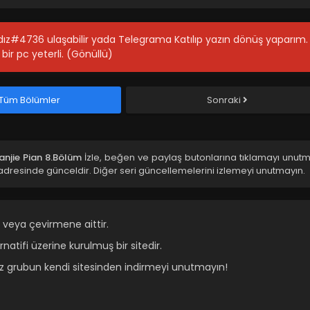
ıldız#4736 ulaşabilir yada Telegrama Katılıp yazın dönüş yaparım.
bir pc yeterli. (Gönüllü)
Tüm Bölümler
Sonraki
anjie Pian 8.Bölüm
İzle, beğen ve paylaş butonlarına tıklamayı unutm
dresinde günceldir. Diğer seri güncellemelerini izlemeyi unutmayın.
 veya çevirmene aittir.
atifi üzerine kurulmuş bir sitedir.
ız grubun kendi sitesinden indirmeyi unutmayın!