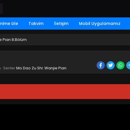
nime izle
Takvim
İletişim
Mobil Uygulamamız
e Pian 8.Bölüm
n
· Seriler
Mo Dao Zu Shi: Wanjie Pian