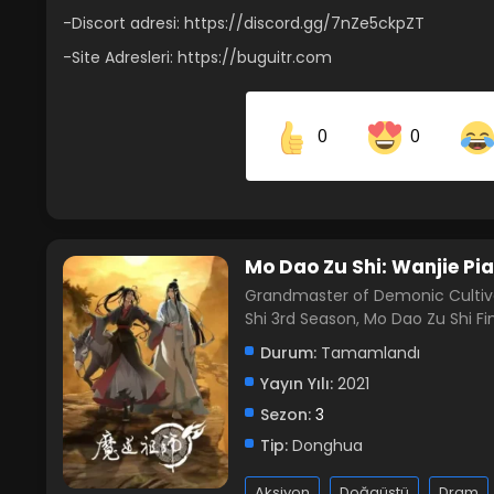
-Discort adresi: https://discord.gg/7nZe5ckpZT
-Site Adresleri: https://buguitr.com
0
0
Share on Facebook
Mo Dao Zu Shi: Wanjie Pi
Grandmaster of Demonic Cultiva
Shi 3rd Season, Mo Dao Zu Shi
Durum:
Tamamlandı
Yayın Yılı:
2021
Sezon:
3
Tip:
Donghua
Aksiyon
Doğaüstü
Dram