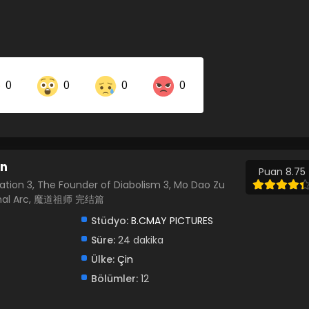
0
0
0
0
Share on LinkedIn
Share on Twitter
an
Share on Pinterest
Puan 8.75
tion 3, The Founder of Diabolism 3, Mo Dao Zu
 Final Arc, 魔道祖师 完结篇
Stüdyo:
B.CMAY PICTURES
Süre:
24 dakika
Ülke:
Çin
Bölümler:
12