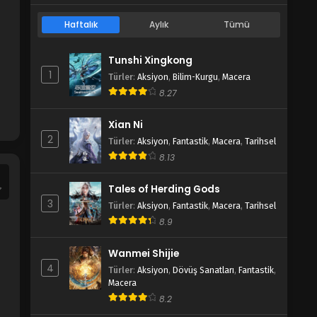
Haftalık
Aylık
Tümü
Tunshi Xingkong
1
Türler
:
Aksiyon
,
Bilim-Kurgu
,
Macera
8.27
Xian Ni
2
Türler
:
Aksiyon
,
Fantastik
,
Macera
,
Tarihsel
8.13
Tales of Herding Gods
3
Türler
:
Aksiyon
,
Fantastik
,
Macera
,
Tarihsel
8.9
Wanmei Shijie
4
Türler
:
Aksiyon
,
Dövüş Sanatları
,
Fantastik
,
Macera
8.2