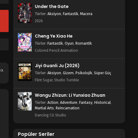
Blm 2 - Mo Dao Zu Shi: Wanjie Pian
Under the Gate
2.Bölüm - Ekim 29, 2021
Türler
:
Aksiyon
,
Fantastik
,
Macera
Mo Dao Zu Shi: Wanjie Pian 1.Bölüm
2026
Blm 1 - Mo Dao Zu Shi: Wanjie Pian 1.Bölüm
- Ekim 29, 2021
Cheng Ye Xiao He
Türler
:
Fantastik
,
Oyun
,
Romantik
Colored Pencil Animation
Jiyi Guanli Ju (2026)
a.
Türler
:
Aksiyon
,
Gizem
,
Psikolojik
,
Süper Güç
Flint Sugar, Studio Tumble
Wangu Zhizun: Li Yunxiao Zhuan
Türler
:
Action
,
Adventure
,
Fantasy
,
Historical
,
Martial Arts
,
Reincarnation
Dancing CG Studio
Popüler Seriler