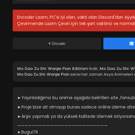
Encoder Lazım, PC'si iyi olan, vakti olan Discord'dan Ayy
Çevirmende Lazım Çeviri için tek şart vaktiniz ve normal 
Önceki
Mo Dao Zu Shi: Wanjie Pian 8.Bölüm
İndir,
Mo Dao Zu Shi: W
Mo Dao Zu Shi: Wanjie Pian
serisi her zaman Asya Animeleri a
►Yayınladığımız bu anime aşağıda belirtilen site ,fansub
►Proje bize ait olmayıp burası sadece online izleme altern
►Arşiv yapmak ya da yüksek kalitede izlemek istiyorsan
—————————————————————————
►BuguiTR