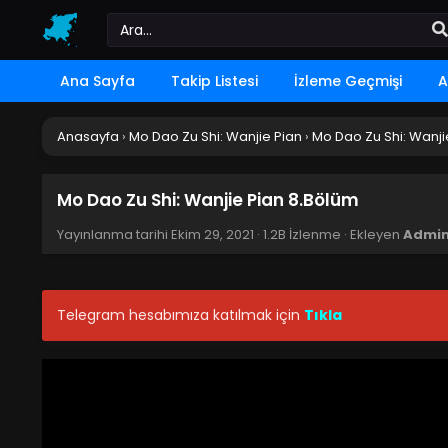
Ana Sayfa
Takip Listesi
İzleme Geçmişi
A
Anasayfa
›
Mo Dao Zu Shi: Wanjie Pian
›
Mo Dao Zu Shi: Wanji
Mo Dao Zu Shi: Wanjie Pian 8.Bölüm
Yayınlanma tarihi
Ekim 29, 2021
·
1.2B İzlenme
· Ekleyen
Admi
Telegram hesabımıza katılmak için
Tıkla