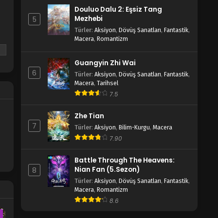
Douluo Dalu 2: Eşsiz Tang
Mezhebi
5
Türler
:
Aksiyon
,
Dövüş Sanatları
,
Fantastik
,
Macera
,
Romantizm
Guangyin Zhi Wai
6
Türler
:
Aksiyon
,
Dövüş Sanatları
,
Fantastik
,
Macera
,
Tarihsel
7.5
Zhe Tian
7
Türler
:
Aksiyon
,
Bilim-Kurgu
,
Macera
7.90
Battle Through The Heavens:
Nian Fan (5.Sezon)
8
Türler
:
Aksiyon
,
Dövüş Sanatları
,
Fantastik
,
Macera
,
Romantizm
8.6
e