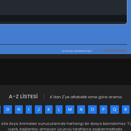
A-Z LİSTESİ
A'dan Z'ye alfabetik isme göre arama.
G
H
I
J
K
L
M
N
O
P
Q
R
 site
Asya Animeleri
sunucularında herhangi bir dosya barındırmaz. 
içerik, bağlantısı olmayan üçüncü taraflarca sağlanmaktadır.