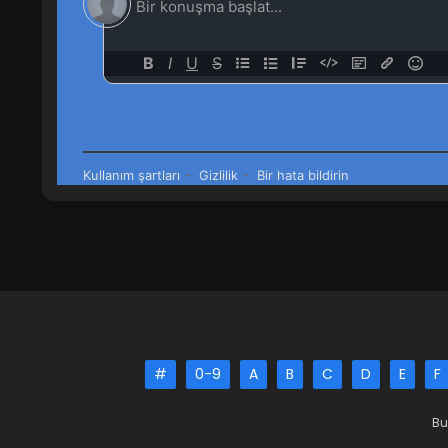
#
0-9
A
B
C
D
E
F
Bu