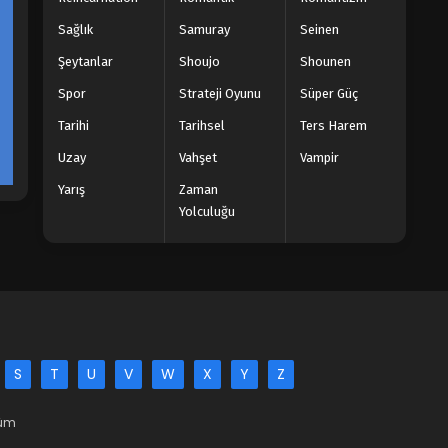
Sağlık
Samuray
Seinen
Şeytanlar
Shoujo
Shounen
Spor
Strateji Oyunu
Süper Güç
Tarihi
Tarihsel
Ters Harem
Uzay
Vahşet
Vampir
Yarış
Zaman
Yolculuğu
S
T
U
V
W
X
Y
Z
Tüm