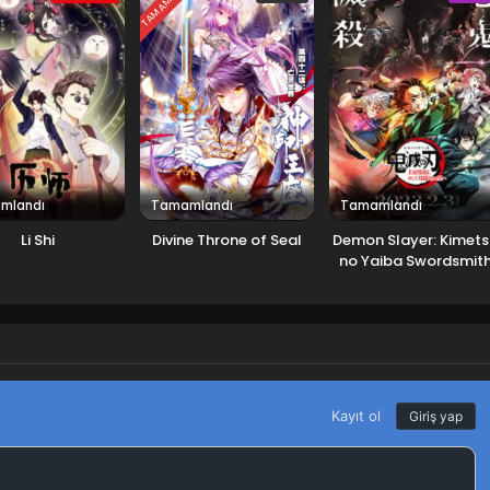
DI
TAMAMLANDI
mlandı
Tamamlandı
Tamamlandı
Li Shi
Divine Throne of Seal
Demon Slayer: Kimet
no Yaiba Swordsmit
Village Arc