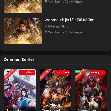
Yayınlanma T.: 4 yıl önce
Wanmei Shijie 121-130.Bölüm
Ekleyen: Admin
Yayınlanma T.: 4 yıl önce
Önerilen Seriler
TAMAMLANDI
TAMAMLANDI
TAMAMLANDI
Donghua
Donghua
Donghua
Tamamlandı
Tamamlandı
Tamamlandı