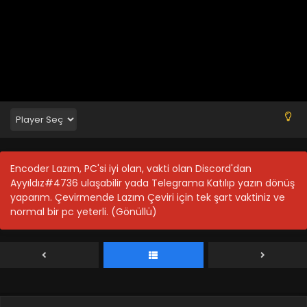
Blm 137 - Kasım 17, 2023
Wanmei Shijie 136.Bölüm
Blm 136 - Kasım 10, 2023
Wanmei Shijie 171-180.Bölüm
Blm 171-180 - Kasım 3, 2023
Wanmei Shijie 161-170.Bölüm
Encoder Lazım, PC'si iyi olan, vakti olan Discord'dan
Blm 161-170 - Ekim 27, 2023
Ayyıldız#4736 ulaşabilir yada Telegrama Katılıp yazın dönüş
yaparım. Çevirmende Lazım Çeviri için tek şart vaktiniz ve
normal bir pc yeterli. (Gönüllü)
Wanmei Shijie 151-160.Bölüm
Blm 151-160 - Ekim 20, 2023
Wanmei Shijie 141-150.Bölüm
Blm 141-150 - Ekim 13, 2023