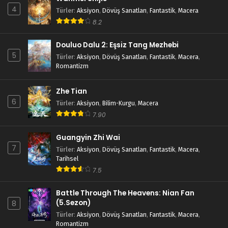
4
Türler
:
Aksiyon
,
Dövüş Sanatları
,
Fantastik
,
Macera
8.2
Douluo Dalu 2: Eşsiz Tang Mezhebi
5
Türler
:
Aksiyon
,
Dövüş Sanatları
,
Fantastik
,
Macera
,
Romantizm
Zhe Tian
6
Türler
:
Aksiyon
,
Bilim-Kurgu
,
Macera
7.90
Guangyin Zhi Wai
7
Türler
:
Aksiyon
,
Dövüş Sanatları
,
Fantastik
,
Macera
,
Tarihsel
7.5
Battle Through The Heavens: Nian Fan
(5.Sezon)
8
Türler
:
Aksiyon
,
Dövüş Sanatları
,
Fantastik
,
Macera
,
Romantizm