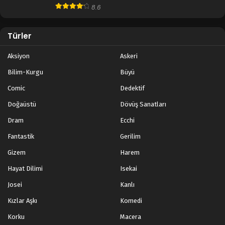
8.6
Türler
Aksiyon
Askeri
Bilim-Kurgu
Büyü
Comic
Dedektif
Doğaüstü
Dövüş Sanatları
Dram
Ecchi
Fantastik
Gerilim
Gizem
Harem
Hayat Dilimi
Isekai
Josei
Kanlı
Kızlar Aşkı
Komedi
Korku
Macera