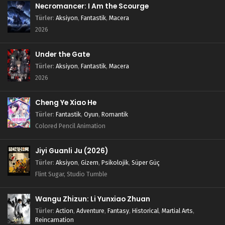
Necromancer: I Am the Scourge
Türler
:
Aksiyon
,
Fantastik
,
Macera
2026
Under the Gate
Türler
:
Aksiyon
,
Fantastik
,
Macera
2026
Cheng Ye Xiao He
Türler
:
Fantastik
,
Oyun
,
Romantik
Colored Pencil Animation
Jiyi Guanli Ju (2026)
Türler
:
Aksiyon
,
Gizem
,
Psikolojik
,
Süper Güç
Flint Sugar, Studio Tumble
Wangu Zhizun: Li Yunxiao Zhuan
Türler
:
Action
,
Adventure
,
Fantasy
,
Historical
,
Martial Arts
,
Reincarnation