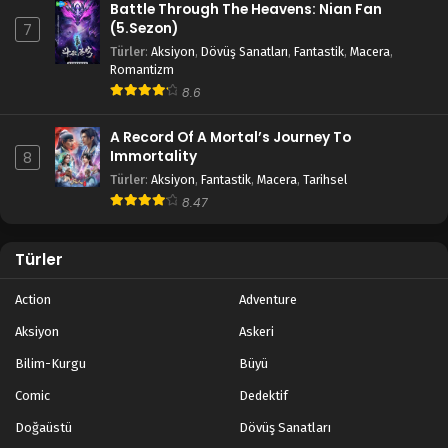
Battle Through The Heavens: Nian Fan
(5.Sezon)
7
Wanmei Shijie 168.Bölüm
Türler
:
Aksiyon
,
Dövüş Sanatları
,
Fantastik
,
Macera
,
Romantizm
Blm 168 - Haziran 21, 2024
8.6
Wanmei Shijie 167.Bölüm
A Record Of A Mortal’s Journey To
Immortality
8
Blm 167 - Haziran 15, 2024
Türler
:
Aksiyon
,
Fantastik
,
Macera
,
Tarihsel
8.47
Wanmei Shijie 166.Bölüm
Blm 166 - Haziran 6, 2024
Türler
Wanmei Shijie 165.Bölüm
Action
Adventure
Blm 165 - Mayıs 31, 2024
Aksiyon
Askeri
Bilim-Kurgu
Büyü
Wanmei Shijie 164.Bölüm
Comic
Dedektif
Blm 164 - Mayıs 24, 2024
Doğaüstü
Dövüş Sanatları