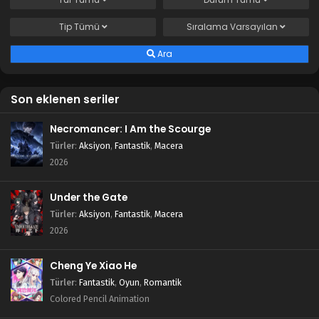
Wanmei Shijie 185.Bölüm
Tip
Tümü
Sıralama
Varsayılan
Blm 185 - Ekim 17, 2024
Ara
Wanmei Shijie 184.Bölüm
Son eklenen seriler
Blm 184 - Ekim 11, 2024
Necromancer: I Am the Scourge
Wanmei Shijie 183.Bölüm
Türler
:
Aksiyon
,
Fantastik
,
Macera
Blm 183 - Ekim 4, 2024
2026
Wanmei Shijie 182.Bölüm
Under the Gate
Türler
:
Aksiyon
,
Fantastik
,
Macera
Blm 182 - Eylül 27, 2024
2026
Wanmei Shijie 181.Bölüm
Cheng Ye Xiao He
Blm 181 - Eylül 20, 2024
Türler
:
Fantastik
,
Oyun
,
Romantik
Colored Pencil Animation
Wanmei Shijie 180.Bölüm