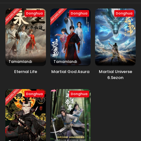
TAMAMLANDI
TAMAMLANDI
Wanmei Shijie 213.Bölüm izle
Donghua
Donghua
Donghua
Blm 213 - Mayıs 5, 2025
Wanmei Shijie 212.Bölüm
Blm 212 - Nisan 28, 2025
Wanmei Shijie 211.Bölüm
Tamamlandı
Tamamlandı
Blm 211 - Nisan 21, 2025
Eternal Life
Martial God Asura
Martial Universe
6.Sezon
Wanmei Shijie 210.Bölüm
TAMAMLANDI
Donghua
Donghua
Blm 210 - Nisan 13, 2025
Wanmei Shijie 209.Bölüm
Blm 209 - Nisan 5, 2025
Wanmei Shijie 208.Bölüm