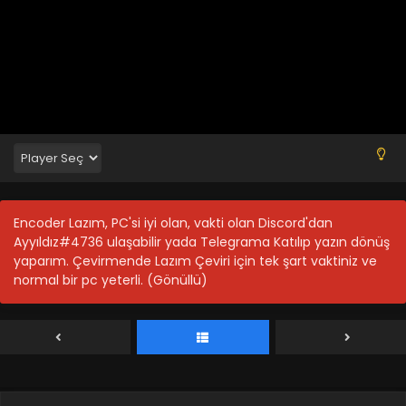
Blm 236 - Ekim 11, 2025
Wanmei Shijie 235.Bölüm
Blm 235 - Ekim 5, 2025
Wanmei Shijie 234.Bölüm
Blm 234 - Eylül 27, 2025
Wanmei Shijie 233.Bölüm
Encoder Lazım, PC'si iyi olan, vakti olan Discord'dan
Blm 233 - Eylül 20, 2025
Ayyıldız#4736 ulaşabilir yada Telegrama Katılıp yazın dönüş
yaparım. Çevirmende Lazım Çeviri için tek şart vaktiniz ve
normal bir pc yeterli. (Gönüllü)
Wanmei Shijie 232.Bölüm
Blm 232 - Eylül 14, 2025
Wanmei Shijie 231.Bölüm
Blm 231 - Eylül 8, 2025