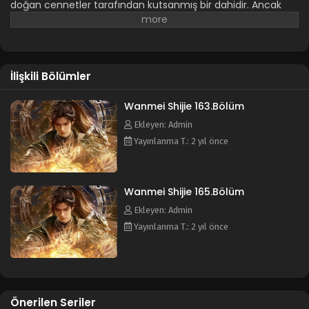
Wanmei Shijie 155.Bölüm
doğan cennetler tarafından kutsanmış bir dahidir. Ancak
klanının gizemli bir geçmişi var. Klan, ayağa kalkmak ve
Blm 155 - Mart 21, 2024
olması gereken deha olmak için fanatik canavarlarla
savaşırken ve diğer klanlarla güç mücadelelerine girerken
Wanmei Shijie 154.Bölüm
onun ekimine yardımcı olmak için her türlü çabayı gösterir.
İlişkili Bölümler
Yolculuğu, dünyayı gerçekten sarsabilecek bir insan haline
Blm 154 - Mart 14, 2024
gelene kadar onu bilinmeyen diyarlara götürecektir.
(Kaynak: Romanlar Xianxia&Xuanhuan Wiki)
Wanmei Shijie 163.Bölüm
Wanmei Shijie 153.Bölüm
Ekleyen: Admin
Blm 153 - Mart 8, 2024
Yayınlanma T.: 2 yıl önce
Wanmei Shijie 152.Bölüm
Blm 152 - Şubat 29, 2024
Wanmei Shijie 165.Bölüm
Ekleyen: Admin
Wanmei Shijie 151.Bölüm
Yayınlanma T.: 2 yıl önce
Blm 151 - Şubat 23, 2024
Wanmei Shijie 150.Bölüm
Blm 150 - Şubat 16, 2024
Önerilen Seriler