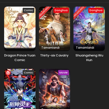
TAMAMLANDI
TAMAMLANDI
Wanmei Shijie 149.Bölüm
Comic
Donghua
Donghua
Blm 149 - Şubat 9, 2024
Wanmei Shijie 148.Bölüm
Blm 148 - Şubat 2, 2024
Wanmei Shijie 147.Bölüm
Tamamlandı
Tamamlandı
Blm 147 - Ocak 26, 2024
Dragon Prince Yuan
Thirty-six Cavalry
Shuangsheng Wu
Comic
Hun
Wanmei Shijie 146.Bölüm
Comic
Movie
Blm 146 - Ocak 19, 2024
Wanmei Shijie 145.Bölüm
Blm 145 - Ocak 12, 2024
Wanmei Shijie 144.Bölüm