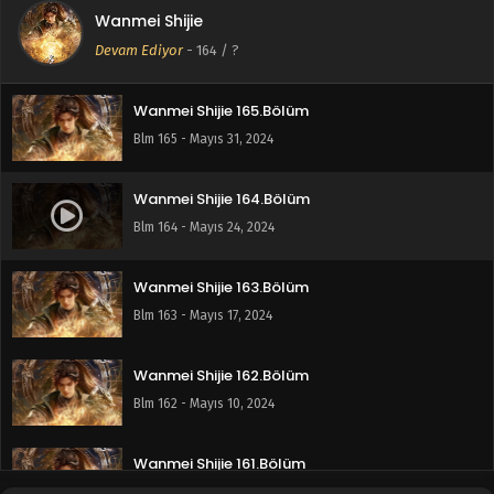
Wanmei Shijie
Wanmei Shijie 166.Bölüm
Devam Ediyor
-
164
/ ?
Blm 166 - Haziran 6, 2024
Wanmei Shijie 165.Bölüm
Blm 165 - Mayıs 31, 2024
Wanmei Shijie 164.Bölüm
Blm 164 - Mayıs 24, 2024
Wanmei Shijie 163.Bölüm
Blm 163 - Mayıs 17, 2024
Wanmei Shijie 162.Bölüm
Blm 162 - Mayıs 10, 2024
Wanmei Shijie 161.Bölüm
Blm 161 - Mayıs 3, 2024