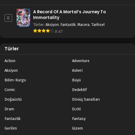
A Record Of A Mortal’s Journey To
Immortality
8
Türler
:
Aksiyon
,
Fantastik
,
Macera
,
Tarihsel
8.47
Türler
Action
Adventure
Aksiyon
Askeri
Bilim-Kurgu
Büyü
Comic
Dedektif
Doğaüstü
Dövüş Sanatları
Dram
Ecchi
Fantastik
Fantasy
Gerilim
Gizem