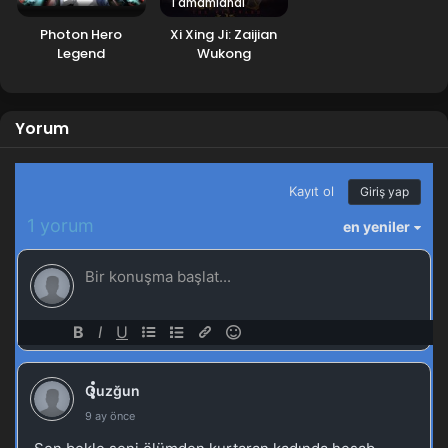
Tamamlandı
Blm 144 - Ocak 5, 2024
Photon Hero
Xi Xing Ji: Zaijian
Legend
Wukong
Wanmei Shijie 143.Bölüm
Blm 143 - Aralık 29, 2023
Yorum
Wanmei Shijie 142.Bölüm
Blm 142 - Aralık 22, 2023
Wanmei Shijie 141.Bölüm
Blm 141 - Aralık 15, 2023
Wanmei Shijie 140.Bölüm
Blm 140 - Aralık 8, 2023
Wanmei Shijie 139.Bölüm
Blm 139 - Aralık 1, 2023