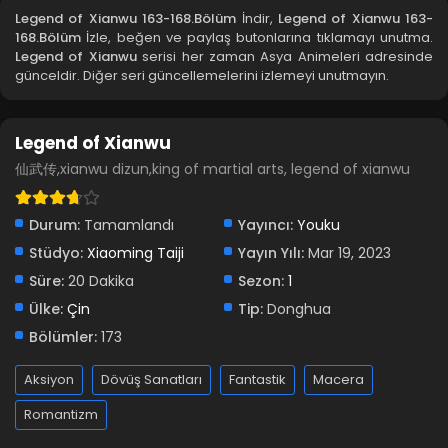
Legend of Xianwu 163-168.Bölüm
İndir,
Legend of Xianwu 163-
168.Bölüm
İzle, beğen ve paylaş butonlarına tıklamayı unutma.
Legend of Xianwu 155.Bölüm
Legend of Xianwu
serisi her zaman Asya Animeleri adresinde
günceldir. Diğer seri güncellemelerini izlemeyi unutmayın.
Blm 155 - Şubat 24, 2026
Legend of Xianwu 151-154.Bölüm
Legend of Xianwu
Blm 151-154 - Şubat 15, 2026
仙武传,xianwu dizun,king of martial arts, legend of xianwu
Legend of Xianwu 149-150.Bölüm
Durum:
Tamamlandı
Yayıncı:
Youku
Blm 149-150 - Ocak 21, 2026
Stüdyo:
Xiaoming Taiji
Yayın Yılı:
Mar 19, 2023
Süre:
20 Dakika
Sezon:
1
Legend of Xianwu 148.Bölüm
Ülke:
Çin
Tip:
Donghua
Blm 148 - Ocak 4, 2026
Bölümler:
173
Legend of Xianwu 147.Bölüm
Aksiyon
Dövüş Sanatları
Fantastik
Macera
Blm 147 - Aralık 29, 2025
Romantizm