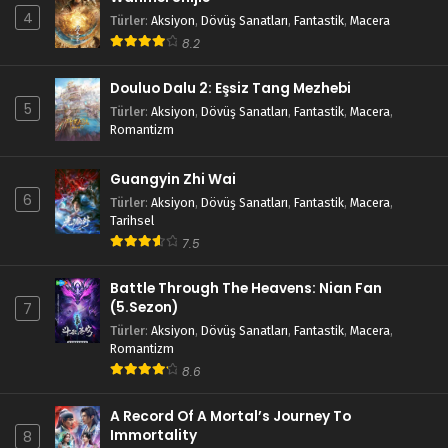
Blm 77 - Eylül 8, 2024
4
Türler
:
Aksiyon
,
Dövüş Sanatları
,
Fantastik
,
Macera
8.2
Legend of Xianwu 76.Bölüm
Douluo Dalu 2: Eşsiz Tang Mezhebi
Blm 76 - Eylül 1, 2024
5
Türler
:
Aksiyon
,
Dövüş Sanatları
,
Fantastik
,
Macera
,
Romantizm
Legend of Xianwu 75.Bölüm
Blm 75 - Ağustos 25, 2024
Guangyin Zhi Wai
6
Türler
:
Aksiyon
,
Dövüş Sanatları
,
Fantastik
,
Macera
,
Tarihsel
Legend of Xianwu 74.Bölüm
7.5
Blm 74 - Ağustos 18, 2024
Battle Through The Heavens: Nian Fan
(5.Sezon)
Legend of Xianwu 73.Bölüm
7
Türler
:
Aksiyon
,
Dövüş Sanatları
,
Fantastik
,
Macera
,
Blm 73 - Ağustos 11, 2024
Romantizm
8.6
Legend of Xianwu 72.Bölüm
Blm 72 - Ağustos 4, 2024
A Record Of A Mortal’s Journey To
Immortality
8