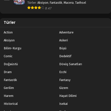
Türler
:
Aksiyon
,
Fantastik
,
Macera
,
Tarihsel
Legend of Xianwu 71.Bölüm
8.47
Blm 71 - Temmuz 28, 2024
Türler
Legend of Xianwu 70.Bölüm
Blm 70 - Temmuz 21, 2024
Action
Adventure
Aksiyon
Askeri
Legend of Xianwu 69.Bölüm
Bilim-Kurgu
Büyü
Blm 69 - Temmuz 14, 2024
Comic
Dedektif
Legend of Xianwu 68.Bölüm
Doğaüstü
Dövüş Sanatları
Blm 68 - Temmuz 7, 2024
Dram
Ecchi
Fantastik
Fantasy
Legend of Xianwu 67.Bölüm
Gerilim
Gizem
Blm 67 - Temmuz 1, 2024
Harem
Hayat Dilimi
Legend of Xianwu 66.Bölüm
Historical
Isekai
Blm 66 - Haziran 23, 2024