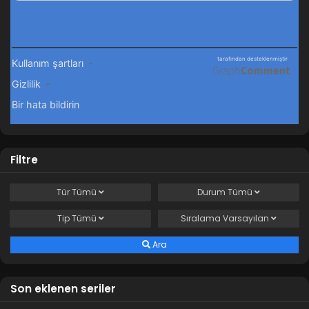
Legend of Xianwu 93.Bölüm
Blm 93 - Aralık 29, 2024
Legend of Xianwu 92.Bölüm
Blm 92 - Aralık 22, 2024
Legend of Xianwu 91.Bölüm
Filtre
Blm 91 - Aralık 15, 2024
Tür
Tümü
Durum
Tümü
Legend of Xianwu 90.Bölüm
Tip
Tümü
Sıralama
Varsayılan
Blm 90 - Aralık 8, 2024
Ara
Legend of Xianwu 89.Bölüm
Blm 89 - Aralık 1, 2024
Son eklenen seriler