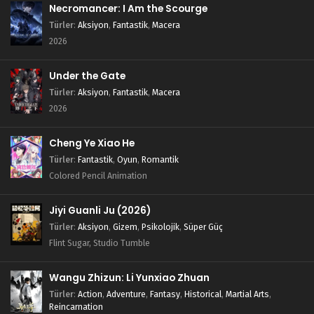
Legend of Xianwu 88.Bölüm
Necromancer: I Am the Scourge
Blm 88 - Kasım 24, 2024
Türler
:
Aksiyon
,
Fantastik
,
Macera
2026
Legend of Xianwu 87.Bölüm
Under the Gate
Blm 87 - Kasım 18, 2024
Türler
:
Aksiyon
,
Fantastik
,
Macera
2026
Legend of Xianwu 86.Bölüm
Blm 86 - Kasım 10, 2024
Cheng Ye Xiao He
Türler
:
Fantastik
,
Oyun
,
Romantik
Legend of Xianwu 85.Bölüm
Colored Pencil Animation
Blm 85 - Kasım 3, 2024
Jiyi Guanli Ju (2026)
Legend of Xianwu 84.Bölüm
Türler
:
Aksiyon
,
Gizem
,
Psikolojik
,
Süper Güç
Flint Sugar, Studio Tumble
Blm 84 - Ekim 27, 2024
Wangu Zhizun: Li Yunxiao Zhuan
Legend of Xianwu 83.Bölüm
Türler
:
Action
,
Adventure
,
Fantasy
,
Historical
,
Martial Arts
,
Blm 83 - Ekim 20, 2024
Reincarnation