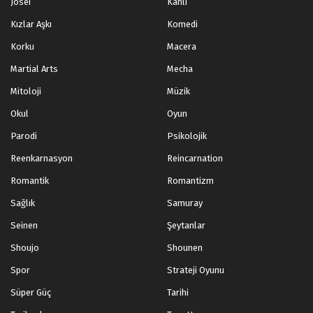
Josei
Kanlı
Kızlar Aşkı
Komedi
Legend of Xianwu 65.Bölüm
Korku
Macera
Blm 65 - Haziran 16, 2024
Martial Arts
Mecha
Legend of Xianwu 64.Bölüm
Mitoloji
Müzik
Blm 64 - Haziran 9, 2024
Okul
Oyun
Parodi
Psikolojik
Legend of Xianwu 63.Bölüm
Reenkarnasyon
Reincarnation
Blm 63 - Haziran 2, 2024
Romantik
Romantizm
Legend of Xianwu 62.Bölüm
Sağlık
Samuray
Blm 62 - Mayıs 26, 2024
Seinen
Şeytanlar
Shoujo
Shounen
Legend of Xianwu 61.Bölüm
Spor
Strateji Oyunu
Blm 61 - Mayıs 19, 2024
Süper Güç
Tarihi