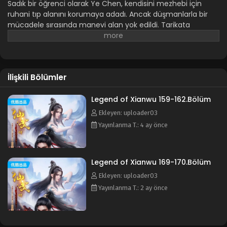
Legend of Xianwu 146.Bölüm
Sadık bir öğrenci olarak Ye Chen, kendisini mezhebi için
ruhani tıp alanını korumaya adadı. Ancak düşmanlarla bir
Blm 146 - Aralık 25, 2025
mücadele sırasında manevi alan yok edildi. Tarikata
sadakati ve bağlılığı onu kurtaramadı. Akranlarından ve
Legend of Xianwu 145.Bölüm
sevgilisinden elde ettiğini sandığı sadakat, onu ihanetten
kurtaramadı. Böylece tarikattan utanmadan
Blm 145 - Aralık 14, 2025
kovuldu. Cennetten düşen bir alevin yardımıyla Ye Chen
İlişkili Bölümler
kendini daha güçlü bir gelişimci olarak geliştirmeye
Legend of Xianwu 143-144.Bölüm
başladı. Rakiplerine karşı savaştı, efsanevi hayatını gözler
Blm 143-144 - Aralık 11, 2025
önüne serdi ve kendi hikayesini yeniden yazdı...
Legend of Xianwu 159-162.Bölüm
Ekleyen: uploader03
Legend of Xianwu 141-142.Bölüm
Yayınlanma T.: 4 ay önce
Blm 141-142 - Kasım 25, 2025
Legend of Xianwu 169-170.Bölüm
Legend of Xianwu 139-140.Bölüm
Ekleyen: uploader03
Blm 139-140 - Kasım 13, 2025
Yayınlanma T.: 2 ay önce
Legend of Xianwu 137-138.Bölüm
Blm 137-138 - Ekim 29, 2025