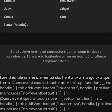
Legend of Xianwu 60.Bölüm
Tarihsel
Ters Harem
Blm 60 - Mayıs 12, 2024
Uzay
Vahşet
Vampir
Yarış
Legend of Xianwu 59.Bölüm
Zaman Yolculuğu
Blm 59 - Mayıs 5, 2024
Legend of Xianwu 58.Bölüm
Blm 58 - Nisan 28, 2024
Bu site
Asya Animeleri
sunucularında herhangi bir dosya
barındırmaz. Tüm içerik, bağlantısı olmayan üçüncü taraflarca
Legend of Xianwu 57.Bölüm
sağlanmaktadır.
Blm 57 - Nisan 21, 2024
kore dizisi izle
anime izle
hentai oku
hentai oku
manga oku
iqos
Legend of Xianwu 56.Bölüm
iluma
jQuery.event.special.touchstart = { setup: function( _, ns,
handle ) { this.addEventListener("touchstart", handle, { passive:
Blm 56 - Nisan 15, 2024
!ns.includes("noPreventDefault") }); } };
jQuery.event.special.touchmove = { setup: function( _, ns,
Legend of Xianwu 55.Bölüm
handle ) { this.addEventListener("touchmove", handle, { passive:
Blm 55 - Nisan 7, 2024
!ns.includes("noPreventDefault") }); } };