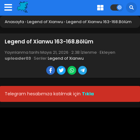
Anasayfa
›
Legend of Xianwu
›
Legend of Xianwu 163-168.Bölüm
Legend of Xianwu 163-168.Bölüm
Yayınlanma tarihi
Mayıs 21, 2026
·
2.3B İzlenme
· Ekleyen
uploader03
· Seriler
Legend of Xianwu
Telegram hesabımıza katılmak için
Tıkla