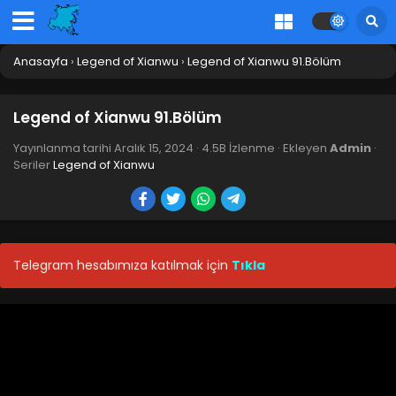
Legend of Xianwu 112.Bölüm
Blm 112 - Mayıs 18, 2025
Anasayfa
›
Legend of Xianwu
›
Legend of Xianwu 91.Bölüm
Legend of Xianwu 111.Bölüm
Legend of Xianwu 91.Bölüm
Blm 111 - Mayıs 12, 2025
Yayınlanma tarihi
Aralık 15, 2024
·
4.5B İzlenme
· Ekleyen
Admin
·
Seriler
Legend of Xianwu
Legend of Xianwu 106-110.Bölüm
Blm 106-110 - Nisan 27, 2025
Legend of Xianwu 101-105.Bölüm
Telegram hesabımıza katılmak için
Tıkla
Blm 101-105 - Nisan 18, 2025
Legend of Xianwu 100.Bölüm
Blm 100 - Şubat 17, 2025
Legend of Xianwu 99.Bölüm