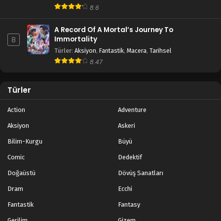
Blm 43 - Ocak 14, 2024
8.6
A Record Of A Mortal’s Journey To
Legend of Xianwu 42.Bölüm
Immortality
8
Blm 42 - Ocak 7, 2024
Türler
:
Aksiyon
,
Fantastik
,
Macera
,
Tarihsel
8.47
Legend of Xianwu 41.Bölüm
Blm 41 - Aralık 31, 2023
Türler
Action
Adventure
Legend of Xianwu 40.Bölüm
Blm 40 - Aralık 24, 2023
Aksiyon
Askeri
Bilim-Kurgu
Büyü
Legend of Xianwu 39.Bölüm
Comic
Dedektif
Blm 39 - Aralık 17, 2023
Doğaüstü
Dövüş Sanatları
Dram
Ecchi
Legend of Xianwu 38.Bölüm
Blm 38 - Aralık 10, 2023
Fantastik
Fantasy
Gerilim
Gizem