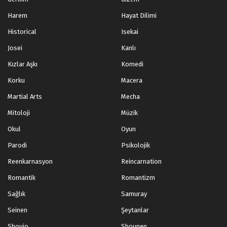
Legend of Xianwu 37.Bölüm
Harem
Hayat Dilimi
Blm 37 - Aralık 3, 2023
Historical
Isekai
Josei
Kanlı
Legend of Xianwu 36.Bölüm
Blm 36 - Kasım 26, 2023
Kızlar Aşkı
Komedi
Korku
Macera
Legend of Xianwu 35.Bölüm
Martial Arts
Mecha
Blm 35 - Kasım 19, 2023
Mitoloji
Müzik
Okul
Oyun
Legend of Xianwu 34.Bölüm
Blm 34 - Kasım 12, 2023
Parodi
Psikolojik
Reenkarnasyon
Reincarnation
Legend of Xianwu 33.Bölüm
Romantik
Romantizm
Blm 33 - Kasım 5, 2023
Sağlık
Samuray
Seinen
Şeytanlar
Legend of Xianwu 32.Bölüm
Blm 32 - Ekim 29, 2023
Shoujo
Shounen