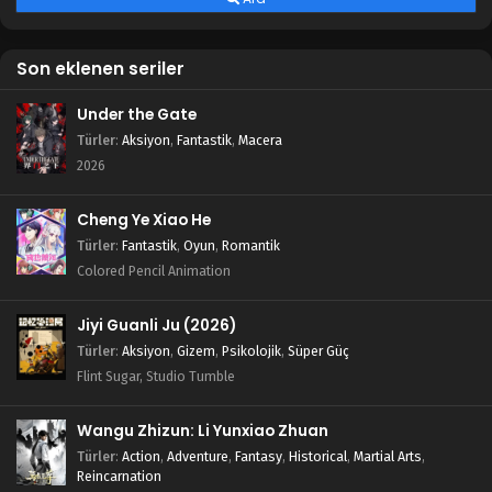
Legend of Xianwu 59.Bölüm
Son eklenen seriler
Blm 59 - Mayıs 5, 2024
Under the Gate
Türler
:
Aksiyon
,
Fantastik
,
Macera
Legend of Xianwu 58.Bölüm
2026
Blm 58 - Nisan 28, 2024
Cheng Ye Xiao He
Legend of Xianwu 57.Bölüm
Türler
:
Fantastik
,
Oyun
,
Romantik
Blm 57 - Nisan 21, 2024
Colored Pencil Animation
Legend of Xianwu 56.Bölüm
Jiyi Guanli Ju (2026)
Blm 56 - Nisan 15, 2024
Türler
:
Aksiyon
,
Gizem
,
Psikolojik
,
Süper Güç
Flint Sugar, Studio Tumble
Legend of Xianwu 55.Bölüm
Wangu Zhizun: Li Yunxiao Zhuan
Blm 55 - Nisan 7, 2024
Türler
:
Action
,
Adventure
,
Fantasy
,
Historical
,
Martial Arts
,
Reincarnation