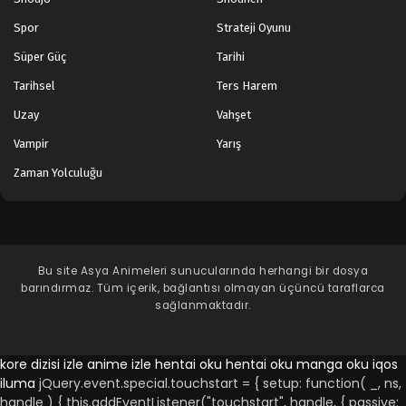
Spor
Strateji Oyunu
Legend of Xianwu 31.Bölüm
Süper Güç
Tarihi
Blm 31 - Ekim 22, 2023
Tarihsel
Ters Harem
Uzay
Vahşet
Legend of Xianwu 30.Bölüm
Blm 30 - Ekim 15, 2023
Vampir
Yarış
Zaman Yolculuğu
Legend of Xianwu 29.Bölüm
Blm 29 - Ekim 8, 2023
Legend of Xianwu 28.Bölüm
Bu site
Asya Animeleri
sunucularında herhangi bir dosya
barındırmaz. Tüm içerik, bağlantısı olmayan üçüncü taraflarca
Blm 28 - Ekim 1, 2023
sağlanmaktadır.
Legend of Xianwu 27.Bölüm
Blm 27 - Eylül 24, 2023
kore dizisi izle
anime izle
hentai oku
hentai oku
manga oku
iqos
iluma
jQuery.event.special.touchstart = { setup: function( _, ns,
handle ) { this.addEventListener("touchstart", handle, { passive: