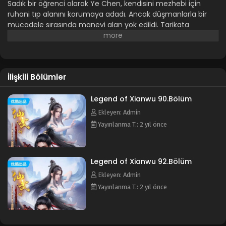
Legend of Xianwu 82.Bölüm
Sadık bir öğrenci olarak Ye Chen, kendisini mezhebi için
ruhani tıp alanını korumaya adadı. Ancak düşmanlarla bir
Blm 82 - Ekim 13, 2024
mücadele sırasında manevi alan yok edildi. Tarikata
sadakati ve bağlılığı onu kurtaramadı. Akranlarından ve
Legend of Xianwu 81.Bölüm
sevgilisinden elde ettiğini sandığı sadakat, onu ihanetten
kurtaramadı. Böylece tarikattan utanmadan
Blm 81 - Ekim 7, 2024
kovuldu. Cennetten düşen bir alevin yardımıyla Ye Chen
İlişkili Bölümler
kendini daha güçlü bir gelişimci olarak geliştirmeye
Legend of Xianwu 80.Bölüm
başladı. Rakiplerine karşı savaştı, efsanevi hayatını gözler
Blm 80 - Eylül 29, 2024
önüne serdi ve kendi hikayesini yeniden yazdı...
Legend of Xianwu 90.Bölüm
Ekleyen: Admin
Legend of Xianwu 79.Bölüm
Yayınlanma T.: 2 yıl önce
Blm 79 - Eylül 22, 2024
Legend of Xianwu 92.Bölüm
Legend of Xianwu 78.Bölüm
Ekleyen: Admin
Blm 78 - Eylül 15, 2024
Yayınlanma T.: 2 yıl önce
Legend of Xianwu 77.Bölüm
Blm 77 - Eylül 8, 2024