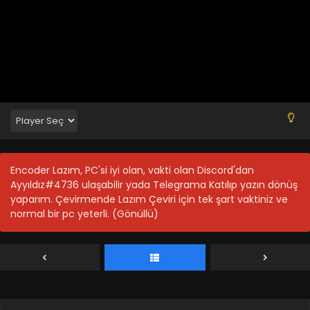
Blm 99 - Şubat 9, 2025
Legend of Xianwu 98.Bölüm
Blm 98 - Şubat 2, 2025
Legend of Xianwu 97.Bölüm
Blm 97 - Ocak 27, 2025
Legend of Xianwu 96.Bölüm
Encoder Lazım, PC'si iyi olan, vakti olan Discord'dan
Blm 96 - Ocak 19, 2025
Ayyıldız#4736 ulaşabilir yada Telegrama Katılıp yazın dönüş
yaparım. Çevirmende Lazım Çeviri için tek şart vaktiniz ve
normal bir pc yeterli. (Gönüllü)
Legend of Xianwu 95.Bölüm
Blm 95 - Ocak 12, 2025
Legend of Xianwu 94.Bölüm
Blm 94 - Ocak 6, 2025