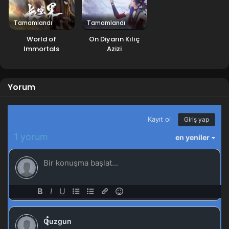
Blm 71 - Temmuz 28, 2024
Tamamlandı
Tamamlandı
Legend of Xianwu 70.Bölüm
World of
On Diyarın Kılıç
Immortals
Azizi
Blm 70 - Temmuz 21, 2024
Legend of Xianwu 69.Bölüm
Yorum
Blm 69 - Temmuz 14, 2024
Legend of Xianwu 68.Bölüm
Blm 68 - Temmuz 7, 2024
Legend of Xianwu 67.Bölüm
Blm 67 - Temmuz 1, 2024
Legend of Xianwu 66.Bölüm
Blm 66 - Haziran 23, 2024