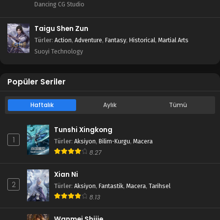
Legend of Xianwu 54.Bölüm
Dancing CG Studio
Blm 54 - Mart 31, 2024
Taigu Shen Zun
Türler
:
Action
,
Adventure
,
Fantasy
,
Historical
,
Martial Arts
Legend of Xianwu 53.Bölüm
Suoyi Technology
Blm 53 - Mart 24, 2024
Legend of Xianwu 52.Bölüm
Popüler Seriler
Blm 52 - Mart 19, 2024
Haftalık
Aylık
Tümü
Legend of Xianwu 51.Bölüm
Tunshi Xingkong
Blm 51 - Mart 10, 2024
1
Türler
:
Aksiyon
,
Bilim-Kurgu
,
Macera
8.27
Legend of Xianwu 50.Bölüm
Blm 50 - Mart 3, 2024
Xian Ni
2
Türler
:
Aksiyon
,
Fantastik
,
Macera
,
Tarihsel
8.13
Legend of Xianwu 49.Bölüm
Blm 49 - Şubat 25, 2024
Wanmei Shijie