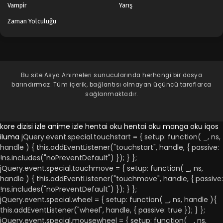
Vampir
Yarış
Zaman Yolculuğu
Bu site
Asya Animeleri
sunucularında herhangi bir dosya
barındırmaz. Tüm içerik, bağlantısı olmayan üçüncü taraflarca
sağlanmaktadır.
kore dizisi izle
anime izle
hentai oku
hentai oku
manga oku
iqos
iluma
jQuery.event.special.touchstart = { setup: function( _, ns,
handle ) { this.addEventListener("touchstart", handle, { passive:
!ns.includes("noPreventDefault") }); } };
jQuery.event.special.touchmove = { setup: function( _, ns,
handle ) { this.addEventListener("touchmove", handle, { passive:
!ns.includes("noPreventDefault") }); } };
jQuery.event.special.wheel = { setup: function( _, ns, handle ){
this.addEventListener("wheel", handle, { passive: true }); } };
jQuery.event.special.mousewheel = { setup: function( _, ns,