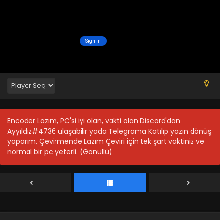
Blm 57 - Nisan 21, 2024
Legend of Xianwu 56.Bölüm
Blm 56 - Nisan 15, 2024
Legend of Xianwu 55.Bölüm
Blm 55 - Nisan 7, 2024
Legend of Xianwu 54.Bölüm
Encoder Lazım, PC'si iyi olan, vakti olan Discord'dan
Blm 54 - Mart 31, 2024
Ayyıldız#4736 ulaşabilir yada Telegrama Katılıp yazın dönüş
yaparım. Çevirmende Lazım Çeviri için tek şart vaktiniz ve
normal bir pc yeterli. (Gönüllü)
Legend of Xianwu 53.Bölüm
Blm 53 - Mart 24, 2024
Legend of Xianwu 52.Bölüm
Blm 52 - Mart 19, 2024