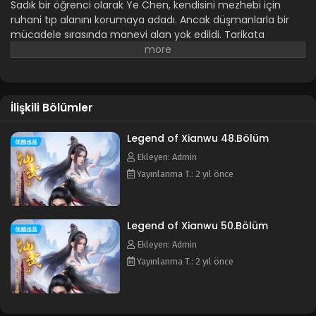
Legend of Xianwu 40.Bölüm
Sadık bir öğrenci olarak Ye Chen, kendisini mezhebi için
ruhani tıp alanını korumaya adadı. Ancak düşmanlarla bir
Blm 40 - Aralık 24, 2023
mücadele sırasında manevi alan yok edildi. Tarikata
sadakati ve bağlılığı onu kurtaramadı. Akranlarından ve
Legend of Xianwu 39.Bölüm
sevgilisinden elde ettiğini sandığı sadakat, onu ihanetten
kurtaramadı. Böylece tarikattan utanmadan
Blm 39 - Aralık 17, 2023
kovuldu. Cennetten düşen bir alevin yardımıyla Ye Chen
İlişkili Bölümler
kendini daha güçlü bir gelişimci olarak geliştirmeye
Legend of Xianwu 38.Bölüm
başladı. Rakiplerine karşı savaştı, efsanevi hayatını gözler
Blm 38 - Aralık 10, 2023
önüne serdi ve kendi hikayesini yeniden yazdı...
Legend of Xianwu 48.Bölüm
Ekleyen: Admin
Legend of Xianwu 37.Bölüm
Yayınlanma T.: 2 yıl önce
Blm 37 - Aralık 3, 2023
Legend of Xianwu 50.Bölüm
Legend of Xianwu 36.Bölüm
Ekleyen: Admin
Blm 36 - Kasım 26, 2023
Yayınlanma T.: 2 yıl önce
Legend of Xianwu 35.Bölüm
Blm 35 - Kasım 19, 2023