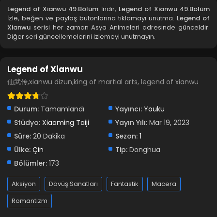
Legend of Xianwu 49.Bölüm
İndir,
Legend of Xianwu 49.Bölüm
İzle, beğen ve paylaş butonlarına tıklamayı unutma.
Legend of
Legend of Xianwu 45.Bölüm
Xianwu
serisi her zaman Asya Animeleri adresinde günceldir.
Diğer seri güncellemelerini izlemeyi unutmayın.
Blm 45 - Ocak 29, 2024
Legend of Xianwu 44.Bölüm
Legend of Xianwu
Blm 44 - Ocak 21, 2024
仙武传,xianwu dizun,king of martial arts, legend of xianwu
Legend of Xianwu 43.Bölüm
Durum:
Tamamlandı
Yayıncı:
Youku
Blm 43 - Ocak 14, 2024
Stüdyo:
Xiaoming Taiji
Yayın Yılı:
Mar 19, 2023
Süre:
20 Dakika
Sezon:
1
Legend of Xianwu 42.Bölüm
Ülke:
Çin
Tip:
Donghua
Blm 42 - Ocak 7, 2024
Bölümler:
173
Legend of Xianwu 41.Bölüm
Aksiyon
Dövüş Sanatları
Fantastik
Macera
Blm 41 - Aralık 31, 2023
Romantizm