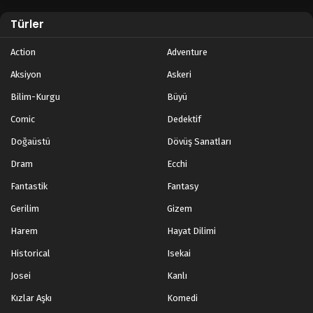
Blm 1 - Mart 19, 2023
Türler
Action
Adventure
Aksiyon
Askeri
Bilim-Kurgu
Büyü
Comic
Dedektif
Doğaüstü
Dövüş Sanatları
Dram
Ecchi
Fantastik
Fantasy
Gerilim
Gizem
Harem
Hayat Dilimi
Historical
Isekai
Josei
Kanlı
Kızlar Aşkı
Komedi