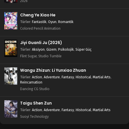
2026
Legend of Xianwu 17.Bölüm
Cheng Ye Xiao He
Türler
:
Fantastik
,
Oyun
,
Romantik
Blm 17 - Temmuz 2, 2023
Colored Pencil Animation
Legend of Xianwu 16.Bölüm
Jiyi Guanli Ju (2026)
Blm 16 - Haziran 25, 2023
Türler
:
Aksiyon
,
Gizem
,
Psikolojik
,
Süper Güç
Flint Sugar, Studio Tumble
Legend of Xianwu 15.Bölüm
Blm 15 - Haziran 18, 2023
Wangu Zhizun: Li Yunxiao Zhuan
Türler
:
Action
,
Adventure
,
Fantasy
,
Historical
,
Martial Arts
,
Reincarnation
Legend of Xianwu 14.Bölüm
Dancing CG Studio
Blm 14 - Haziran 11, 2023
Taigu Shen Zun
Legend of Xianwu 13.Bölüm
Türler
:
Action
,
Adventure
,
Fantasy
,
Historical
,
Martial Arts
Blm 13 - Haziran 4, 2023
Suoyi Technology