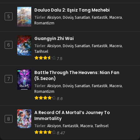
Douluo Dalu 2: Eşsiz Tang Mezhebi
Legend of Xianwu 6.Bölüm
5
Türler
:
Aksiyon
,
Dövüş Sanatları
,
Fantastik
,
Macera
,
Blm 6 - Nisan 17, 2023
Romantizm
Legend of Xianwu 5.Bölüm
Guangyin Zhi Wai
6
Blm 5 - Nisan 9, 2023
Türler
:
Aksiyon
,
Dövüş Sanatları
,
Fantastik
,
Macera
,
Tarihsel
7.5
Legend of Xianwu 4.Bölüm
Blm 4 - Nisan 3, 2023
Battle Through The Heavens: Nian Fan
(5.Sezon)
7
Legend of Xianwu 3.Bölüm
Türler
:
Aksiyon
,
Dövüş Sanatları
,
Fantastik
,
Macera
,
Romantizm
Blm 3 - Mart 26, 2023
8.6
Legend of Xianwu 2.Bölüm
A Record Of A Mortal’s Journey To
Immortality
8
Blm 2 - Mart 20, 2023
Türler
:
Aksiyon
,
Fantastik
,
Macera
,
Tarihsel
8.47
Legend of Xianwu 1.Bölüm