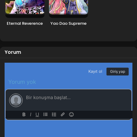
Blm 29 - Ekim 8, 2023
Legend of Xianwu 28.Bölüm
Eternal Reverence
Yao Dao Supreme
Blm 28 - Ekim 1, 2023
Legend of Xianwu 27.Bölüm
Yorum
Blm 27 - Eylül 24, 2023
Legend of Xianwu 26.Bölüm
Blm 26 - Eylül 3, 2023
Legend of Xianwu 25.Bölüm
Blm 25 - Ağustos 27, 2023
Legend of Xianwu 24.Bölüm
Blm 24 - Ağustos 20, 2023